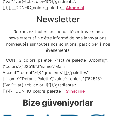
{“val”:”var(–tcb-color-1)”}},”gradients”:
[]}}]}__CONFIG_colors_palette__
Abone ol
Newsletter
Retrouvez toutes nos actualités à travers nos
newsletters afin d’être informé de nos innovations,
nouveautés sur toutes nos solutions, participer à nos
événements.
__CONFIG_colors_palette__{“active_palette”:0,”config”:
{“colors”:{“62516”:{“name”:”Main
Accent”,”parent”:-1}},”gradients”:[]},”palettes”:
[{“name”:”Default Palette”,”value”:{“colors”:{“62516”:
{“val”:”var(–tcb-color-1)”}},”gradients”:
[]}}]}__CONFIG_colors_palette__
S’inscrire
Bize güveniyorlar