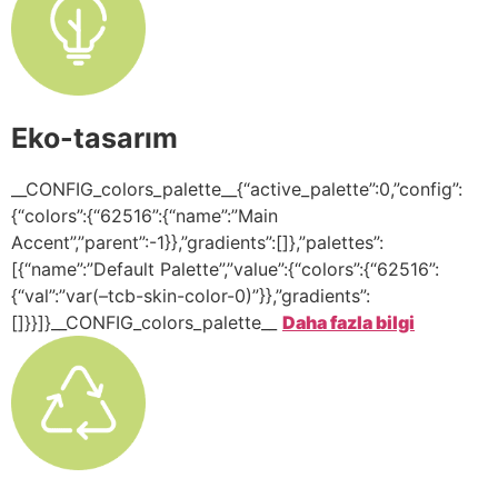
Eko-tasarım
__CONFIG_colors_palette__{“active_palette”:0,”config”:
{“colors”:{“62516”:{“name”:”Main
Accent”,”parent”:-1}},”gradients”:[]},”palettes”:
[{“name”:”Default Palette”,”value”:{“colors”:{“62516”:
{“val”:”var(–tcb-skin-color-0)”}},”gradients”:
[]}}]}__CONFIG_colors_palette__
Daha fazla bilgi