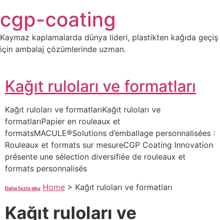
Skip
cgp-coating
to
content
Kaymaz kaplamalarda dünya lideri, plastikten kağıda geçiş
için ambalaj çözümlerinde uzman.
Kağıt ruloları ve formatları
Kağıt ruloları ve formatlarıKağıt ruloları ve
formatlarıPapier en rouleaux et
formatsMACULE®Solutions d’emballage personnalisées :
Rouleaux et formats sur mesureCGP Coating Innovation
présente une sélection diversifiée de rouleaux et
formats personnalisés
Home
>
Kağıt ruloları ve formatları
Daha fazla oku
Kağıt ruloları ve