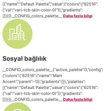
[{“name”:”Default Palette”,”value”:{“colors”:{“62516”:
{“val”:”var(–tcb-skin-color-0)”}},”gradients”:
[]}}]}__CONFIG_colors_palette__
Daha fazla bilgi
Sosyal bağlılık
__CONFIG_colors_palette__{“active_palette”:0,”config”:
{“colors”:{“62516”:{“name”:”Main
Accent”,”parent”:-1}},”gradients”:[]},”palettes”:
[{“name”:”Default Palette”,”value”:{“colors”:{“62516”:
{“val”:”var(–tcb-skin-color-0)”}},”gradients”:
[]}}]}__CONFIG_colors_palette__
Daha fazla bilgi