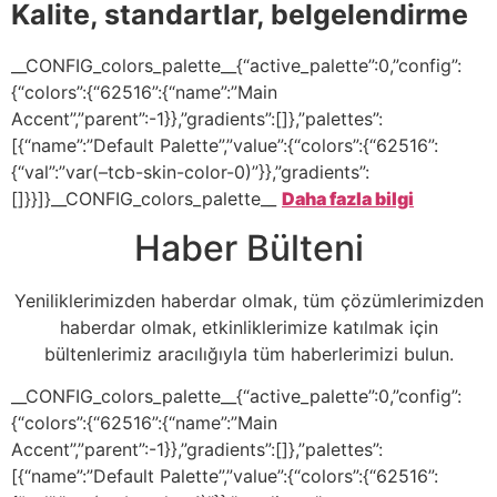
Kalite, standartlar, belgelendirme
__CONFIG_colors_palette__{“active_palette”:0,”config”:
{“colors”:{“62516”:{“name”:”Main
Accent”,”parent”:-1}},”gradients”:[]},”palettes”:
[{“name”:”Default Palette”,”value”:{“colors”:{“62516”:
{“val”:”var(–tcb-skin-color-0)”}},”gradients”:
[]}}]}__CONFIG_colors_palette__
Daha fazla bilgi
Haber Bülteni
Yeniliklerimizden haberdar olmak, tüm çözümlerimizden
haberdar olmak, etkinliklerimize katılmak için
bültenlerimiz aracılığıyla tüm haberlerimizi bulun.
__CONFIG_colors_palette__{“active_palette”:0,”config”:
{“colors”:{“62516”:{“name”:”Main
Accent”,”parent”:-1}},”gradients”:[]},”palettes”:
[{“name”:”Default Palette”,”value”:{“colors”:{“62516”: