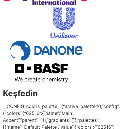
Keşfedin
__CONFIG_colors_palette__{“active_palette”:0,”config”:
{“colors”:{“62516”:{“name”:”Main
Accent”,”parent”:-1}},”gradients”:[]},”palettes”:
[{“name”:”Default Palette”,”value”:{“colors”:{“62516”: