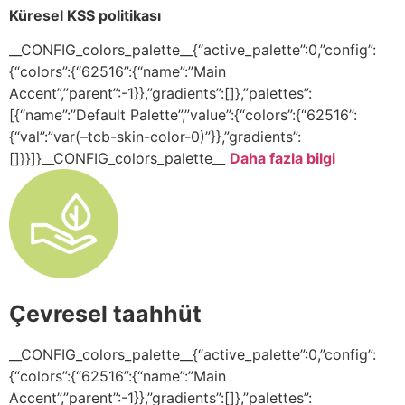
Küresel KSS politikası
__CONFIG_colors_palette__{“active_palette”:0,”config”:
{“colors”:{“62516”:{“name”:”Main
Accent”,”parent”:-1}},”gradients”:[]},”palettes”:
[{“name”:”Default Palette”,”value”:{“colors”:{“62516”:
{“val”:”var(–tcb-skin-color-0)”}},”gradients”:
[]}}]}__CONFIG_colors_palette__
Daha fazla bilgi
Çevresel taahhüt
__CONFIG_colors_palette__{“active_palette”:0,”config”:
{“colors”:{“62516”:{“name”:”Main
Accent”,”parent”:-1}},”gradients”:[]},”palettes”: