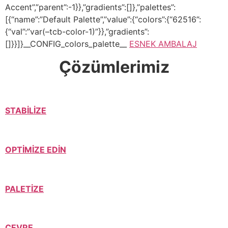
Accent”,”parent”:-1}},”gradients”:[]},”palettes”:
[{“name”:”Default Palette”,”value”:{“colors”:{“62516”:
{“val”:”var(–tcb-color-1)”}},”gradients”:
[]}}]}__CONFIG_colors_palette__
ESNEK AMBALAJ
Çözümlerimiz
STABİLİZE
OPTİMİZE EDİN
PALETİZE
ÇEVRE