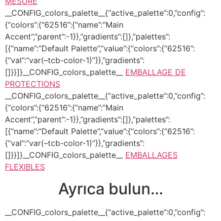
MESURE
__CONFIG_colors_palette__{“active_palette”:0,”config”:
{“colors”:{“62516”:{“name”:”Main
Accent”,”parent”:-1}},”gradients”:[]},”palettes”:
[{“name”:”Default Palette”,”value”:{“colors”:{“62516”:
{“val”:”var(–tcb-color-1)”}},”gradients”:
[]}}]}__CONFIG_colors_palette__
EMBALLAGE DE
PROTECTIONS
__CONFIG_colors_palette__{“active_palette”:0,”config”:
{“colors”:{“62516”:{“name”:”Main
Accent”,”parent”:-1}},”gradients”:[]},”palettes”:
[{“name”:”Default Palette”,”value”:{“colors”:{“62516”:
{“val”:”var(–tcb-color-1)”}},”gradients”:
[]}}]}__CONFIG_colors_palette__
EMBALLAGES
FLEXIBLES
Ayrıca bulun…
__CONFIG_colors_palette__{“active_palette”:0,”config”: