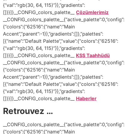
{“val”:”rgb(30, 64, 115)”}},”gradients”:
[]}}]}__CONFIG_colors_palette__
Çözümlerimiz
__CONFIG_colors_palette__{“active_palette”:0,”config”:
{“colors”:{“62516”:{“name”:”Main
Accent”,”parent”:-1}},”gradients”:[]},”palettes”:
[{“name”:”Default Palette”,”value”:{“colors”:{“62516”:
{“val”:”rgb(30, 64, 115)”}},”gradients”:
[]}}]}__CONFIG_colors_palette__
KSS Taahhüdü
__CONFIG_colors_palette__{“active_palette”:0,”config”:
{“colors”:{“62516”:{“name”:”Main
Accent”,”parent”:-1}},”gradients”:[]},”palettes”:
[{“name”:”Default Palette”,”value”:{“colors”:{“62516”:
{“val”:”rgb(30, 64, 115)”}},”gradients”:
[]}}]}__CONFIG_colors_palette__
Haberler
Retrouvez …
__CONFIG_colors_palette__{“active_palette”:0,”config”:
{“colors”:{“62516”:{“name”:”Main