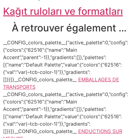
Kağıt ruloları ve formatları
À retrouver également …
__CONFIG_colors_palette__{“active_palette”:0,”config”:
{“colors”:{“62516”:{“name”:”Main
Accent”,”parent”:-1}},”gradients”:[]},”palettes”:
[{“name”:”Default Palette”,”value”:{“colors”:{“62516”:
{“val”:”var(–tcb-color-1)”}},”gradients”:
[]}}]}__CONFIG_colors_palette__
EMBALLAGES DE
TRANSPORTS
__CONFIG_colors_palette__{“active_palette”:0,”config”:
{“colors”:{“62516”:{“name”:”Main
Accent”,”parent”:-1}},”gradients”:[]},”palettes”:
[{“name”:”Default Palette”,”value”:{“colors”:{“62516”:
{“val”:”var(–tcb-color-1)”}},”gradients”:
[]}}]}__CONFIG_colors_palette__
ENDUCTIONS SUR