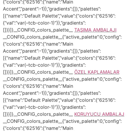
{“colors”:{“62516”:{“name”:”Main
Accent”,”parent”:-1}},”gradients”:[]},”palettes”:
[{“name”:”Default Palette”,”value”:{“colors”:{“62516”:
{“val”:”var(–tcb-color-1)”}},”gradients”:
[]}}]}__CONFIG_colors_palette__
TAŞIMA AMBALAJI
__CONFIG_colors_palette__{“active_palette”:0,”config”:
{“colors”:{“62516”:{“name”:”Main
Accent”,”parent”:-1}},”gradients”:[]},”palettes”:
[{“name”:”Default Palette”,”value”:{“colors”:{“62516”:
{“val”:”var(–tcb-color-1)”}},”gradients”:
[]}}]}__CONFIG_colors_palette__
ÖZEL KAPLAMALAR
__CONFIG_colors_palette__{“active_palette”:0,”config”:
{“colors”:{“62516”:{“name”:”Main
Accent”,”parent”:-1}},”gradients”:[]},”palettes”:
[{“name”:”Default Palette”,”value”:{“colors”:{“62516”:
{“val”:”var(–tcb-color-1)”}},”gradients”:
[]}}]}__CONFIG_colors_palette__
KORUYUCU AMBALAJ
__CONFIG_colors_palette__{“active_palette”:0,”config”:
{“colors”:{“62516”:{“name”:”Main