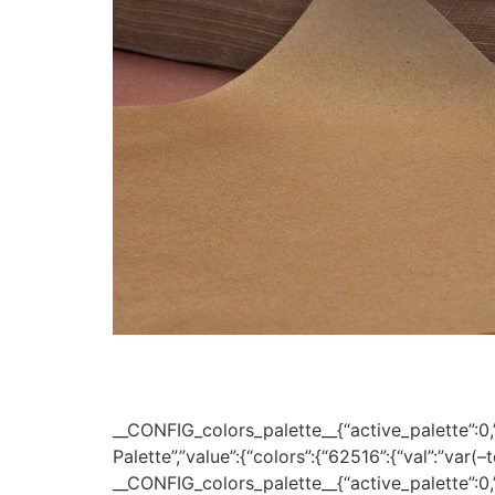
__CONFIG_colors_palette__{“active_palette”:0,”c
Palette”,”value”:{“colors”:{“62516”:{“val”:”var(
__CONFIG_colors_palette__{“active_palette”:0,”c