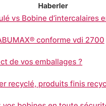
Haberler
lé vs Bobine d’intercalaires e
TABUMAX® conforme vdi 2700
act de vos emballages ?
r recyclé, produits finis recy
 vos bobines en toute sécurit