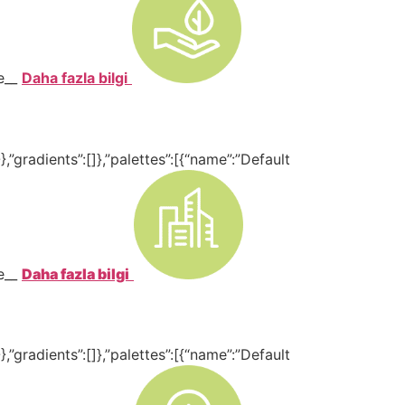
te__
Daha fazla bilgi
,”gradients”:[]},”palettes”:[{“name”:”Default
te__
Daha fazla bilgi
,”gradients”:[]},”palettes”:[{“name”:”Default