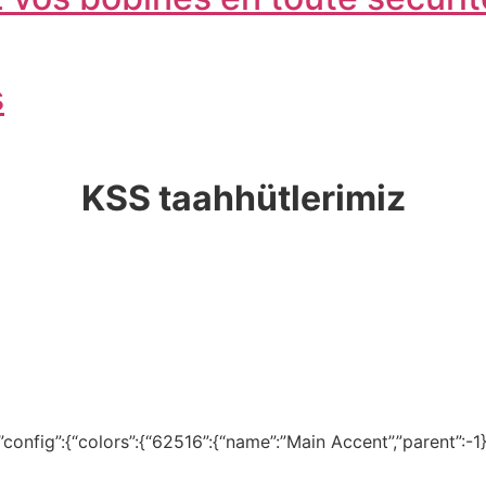
s
KSS taahhütlerimiz
onfig”:{“colors”:{“62516”:{“name”:”Main Accent”,”parent”:-1}}