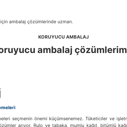
 için ambalaj çözümlerinde uzman.
KORUYUCU AMBALAJ
oruyucu ambalaj çözümlerim
j
emeleri
eri seçmenin önemi küçümsenemez. Tüketiciler ve işletmele
n çözümler arıyor. Rulo ve tabaka, mumlu kağıt, bitümlü kağ