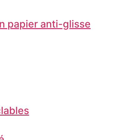
n papier anti-glisse
clables
é.