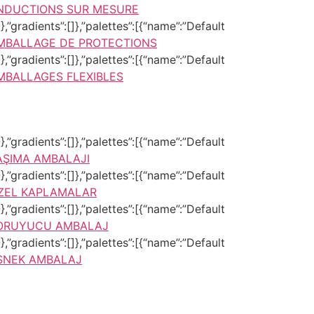
NDUCTIONS SUR MESURE
,”gradients”:[]},”palettes”:[{“name”:”Default
MBALLAGE DE PROTECTIONS
,”gradients”:[]},”palettes”:[{“name”:”Default
MBALLAGES FLEXIBLES
,”gradients”:[]},”palettes”:[{“name”:”Default
AŞIMA AMBALAJI
,”gradients”:[]},”palettes”:[{“name”:”Default
ZEL KAPLAMALAR
,”gradients”:[]},”palettes”:[{“name”:”Default
ORUYUCU AMBALAJ
,”gradients”:[]},”palettes”:[{“name”:”Default
SNEK AMBALAJ