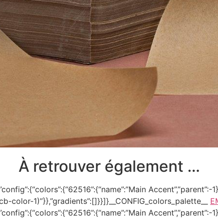
À retrouver également …
onfig”:{“colors”:{“62516”:{“name”:”Main Accent”,”parent”:-1}}
–tcb-color-1)”}},”gradients”:[]}}]}__CONFIG_colors_palette__
E
onfig”:{“colors”:{“62516”:{“name”:”Main Accent”,”parent”:-1}}