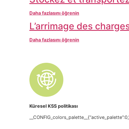
Daha fazlasını öğrenin
L’arrimage des charge
Daha fazlasını öğrenin
Küresel KSS politikası
__CONFIG_colors_palette__{“active_palette”:0,”c