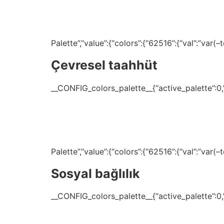
Palette”,”value”:{“colors”:{“62516”:{“val”:”var
Çevresel taahhüt
__CONFIG_colors_palette__{“active_palette”:0,”c
Palette”,”value”:{“colors”:{“62516”:{“val”:”var
Sosyal bağlılık
__CONFIG_colors_palette__{“active_palette”:0,”c