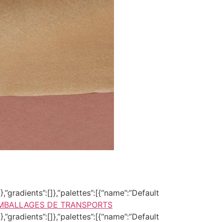
,”gradients”:[]},”palettes”:[{“name”:”Default
MBALLAGES DE TRANSPORTS
,”gradients”:[]},”palettes”:[{“name”:”Default