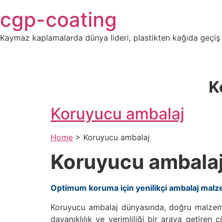
Skip
cgp-coating
to
content
Kaymaz kaplamalarda dünya lideri, plastikten kağıda geçiş
K
Koruyucu ambalaj
Home
>
Koruyucu ambalaj
Koruyucu ambala
Optimum koruma için yenilikçi ambalaj malz
Koruyucu ambalaj dünyasında, doğru malzemel
dayanıklılık ve verimliliği bir araya getire