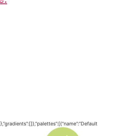
,”gradients”:[]},”palettes”:[{“name”:”Default