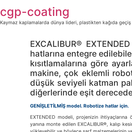
Skip
cgp-coating
to
content
Kaymaz kaplamalarda dünya lideri, plastikten kağıda geçiş
EXCALIBUR® EXTENDED pa
hatlarına entegre edilebil
kısıtlamalarına göre ayar
makine, çok eklemli roboti
düşük seviyeli katman pale
diğerlerinde eşit dereced
GENİŞLETİLMİŞ model. Robotize hatlar için.
EXTENDED modeli, projenizin ihtiyaçlarına öz
yanına monte edilen EXCALIBUR®, kalıp kesim
yükleyebilir ve böylece sarf malzemelerinin ye