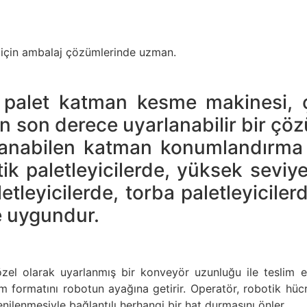
 için ambalaj çözümlerinde uzman.
let katman kesme makinesi, çeş
en son derece uyarlanabilir bir ç
lanabilen katman konumlandırma pl
k paletleyicilerde, yüksek seviye
tleyicilerde, torba paletleyicilerd
e uygundur.
el olarak uyarlanmış bir konveyör uzunluğu ile teslim edi
 formatını robotun ayağına getirir. Operatör, robotik hü
nilenmesiyle bağlantılı herhangi bir hat durmasını önler.