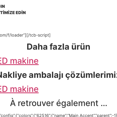
DIN
İMİZE EDİN
om/f/loader”][/tcb-script]
Daha fazla ürün
D makine
Nakliye ambalajı çözümlerimi
D makine
À retrouver également …
onfig”:{“colors”:{“62516”:{“name”:”Main Accent”,”parent”:-1}}