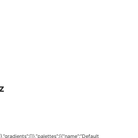
z
,”gradients”:[]},”palettes”:[{“name”:”Default