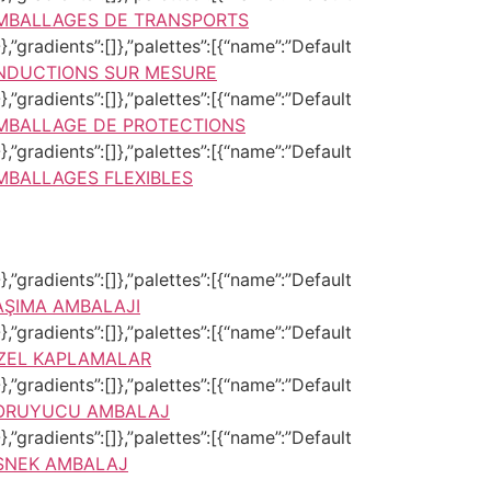
MBALLAGES DE TRANSPORTS
,”gradients”:[]},”palettes”:[{“name”:”Default
NDUCTIONS SUR MESURE
,”gradients”:[]},”palettes”:[{“name”:”Default
MBALLAGE DE PROTECTIONS
,”gradients”:[]},”palettes”:[{“name”:”Default
MBALLAGES FLEXIBLES
,”gradients”:[]},”palettes”:[{“name”:”Default
AŞIMA AMBALAJI
,”gradients”:[]},”palettes”:[{“name”:”Default
ZEL KAPLAMALAR
,”gradients”:[]},”palettes”:[{“name”:”Default
ORUYUCU AMBALAJ
,”gradients”:[]},”palettes”:[{“name”:”Default
SNEK AMBALAJ