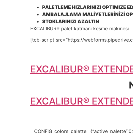
PALETLEME HIZLARINIZI OPTIMIZE E
AMBALAJLAMA MALİYETLERİNİZİ OPT
STOKLARINIZI AZALTIN
EXCALIBUR® palet katmanı kesme makinesi
[tcb-script src=”https://webforms.pipedrive.c
EXCALIBUR® EXTENDE
EXCALIBUR® EXTENDE
__CONFIG_colors_palette__{“active_palette”:0,”c