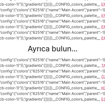
–tcb-color-1)”}},”gradients”:[]}}]}__CONFIG_colors_palette__
E
onfig”:{“colors”:{“62516”:{“name”:”Main Accent”,”parent”:-1}}
–tcb-color-1)”}},”gradients”:[]}}]}__CONFIG_colors_palette__
E
onfig”:{“colors”:{“62516”:{“name”:”Main Accent”,”parent”:-1}}
–tcb-color-1)”}},”gradients”:[]}}]}__CONFIG_colors_palette__
E
onfig”:{“colors”:{“62516”:{“name”:”Main Accent”,”parent”:-1}}
–tcb-color-1)”}},”gradients”:[]}}]}__CONFIG_colors_palette__
E
Ayrıca bulun…
onfig”:{“colors”:{“62516”:{“name”:”Main Accent”,”parent”:-1}}
–tcb-color-1)”}},”gradients”:[]}}]}__CONFIG_colors_palette__
T
onfig”:{“colors”:{“62516”:{“name”:”Main Accent”,”parent”:-1}}
–tcb-color-1)”}},”gradients”:[]}}]}__CONFIG_colors_palette__
Ö
onfig”:{“colors”:{“62516”:{“name”:”Main Accent”,”parent”:-1}}
–tcb-color-1)”}},”gradients”:[]}}]}__CONFIG_colors_palette__
K
onfig”:{“colors”:{“62516”:{“name”:”Main Accent”,”parent”:-1}}
–tcb-color-1)”}},”gradients”:[]}}]}__CONFIG_colors_palette__
E