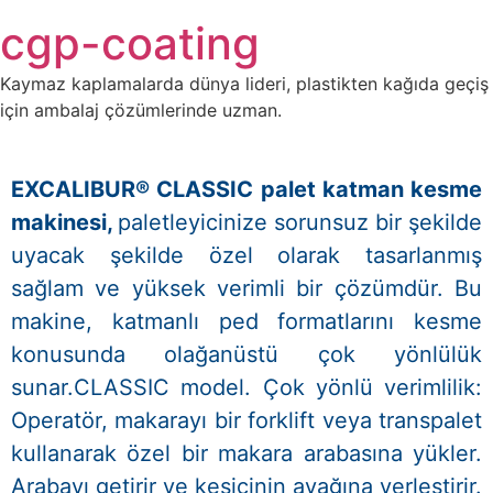
Skip
cgp-coating
to
content
Kaymaz kaplamalarda dünya lideri, plastikten kağıda geçiş
için ambalaj çözümlerinde uzman.
EXCALIBUR® CLASSIC palet katman kesme
makinesi,
paletleyicinize sorunsuz bir şekilde
uyacak şekilde özel olarak tasarlanmış
sağlam ve yüksek verimli bir çözümdür. Bu
makine, katmanlı ped formatlarını kesme
konusunda olağanüstü çok yönlülük
sunar.CLASSIC model. Çok yönlü verimlilik:
Operatör, makarayı bir forklift veya transpalet
kullanarak özel bir makara arabasına yükler.
Arabayı getirir ve kesicinin ayağına yerleştirir.