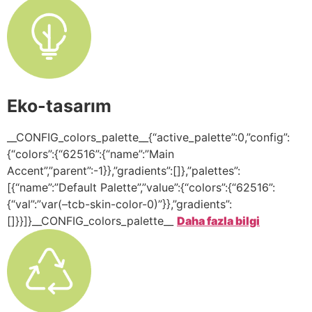
Eko-tasarım
__CONFIG_colors_palette__{“active_palette”:0,”config”:
{“colors”:{“62516”:{“name”:”Main
Accent”,”parent”:-1}},”gradients”:[]},”palettes”:
[{“name”:”Default Palette”,”value”:{“colors”:{“62516”:
{“val”:”var(–tcb-skin-color-0)”}},”gradients”:
[]}}]}__CONFIG_colors_palette__
Daha fazla bilgi