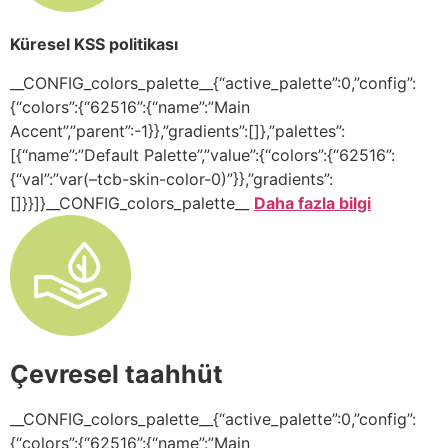
Küresel KSS politikası
__CONFIG_colors_palette__{“active_palette”:0,”config”:
{“colors”:{“62516”:{“name”:”Main
Accent”,”parent”:-1}},”gradients”:[]},”palettes”:
[{“name”:”Default Palette”,”value”:{“colors”:{“62516”:
{“val”:”var(–tcb-skin-color-0)”}},”gradients”:
[]}}]}__CONFIG_colors_palette__
Daha fazla bilgi
Çevresel taahhüt
__CONFIG_colors_palette__{“active_palette”:0,”config”:
{“colors”:{“62516”:{“name”:”Main