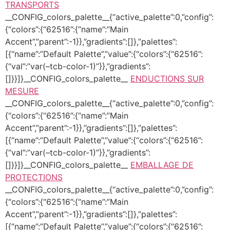
TRANSPORTS
__CONFIG_colors_palette__{“active_palette”:0,”config”:
{“colors”:{“62516”:{“name”:”Main
Accent”,”parent”:-1}},”gradients”:[]},”palettes”:
[{“name”:”Default Palette”,”value”:{“colors”:{“62516”:
{“val”:”var(–tcb-color-1)”}},”gradients”:
[]}}]}__CONFIG_colors_palette__
ENDUCTIONS SUR
MESURE
__CONFIG_colors_palette__{“active_palette”:0,”config”:
{“colors”:{“62516”:{“name”:”Main
Accent”,”parent”:-1}},”gradients”:[]},”palettes”:
[{“name”:”Default Palette”,”value”:{“colors”:{“62516”:
{“val”:”var(–tcb-color-1)”}},”gradients”:
[]}}]}__CONFIG_colors_palette__
EMBALLAGE DE
PROTECTIONS
__CONFIG_colors_palette__{“active_palette”:0,”config”:
{“colors”:{“62516”:{“name”:”Main
Accent”,”parent”:-1}},”gradients”:[]},”palettes”:
[{“name”:”Default Palette”,”value”:{“colors”:{“62516”: