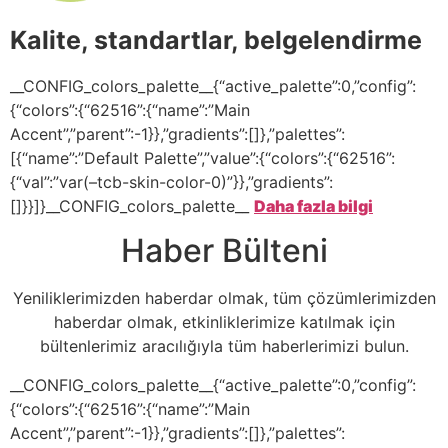
Kalite, standartlar, belgelendirme
__CONFIG_colors_palette__{“active_palette”:0,”config”:
{“colors”:{“62516”:{“name”:”Main
Accent”,”parent”:-1}},”gradients”:[]},”palettes”:
[{“name”:”Default Palette”,”value”:{“colors”:{“62516”:
{“val”:”var(–tcb-skin-color-0)”}},”gradients”:
[]}}]}__CONFIG_colors_palette__
Daha fazla bilgi
Haber Bülteni
Yeniliklerimizden haberdar olmak, tüm çözümlerimizden
haberdar olmak, etkinliklerimize katılmak için
bültenlerimiz aracılığıyla tüm haberlerimizi bulun.
__CONFIG_colors_palette__{“active_palette”:0,”config”:
{“colors”:{“62516”:{“name”:”Main
Accent”,”parent”:-1}},”gradients”:[]},”palettes”: