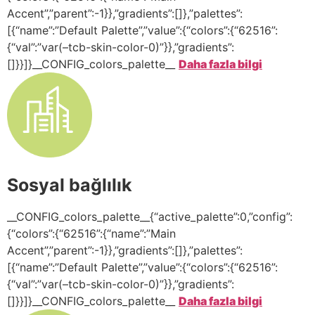
Accent”,”parent”:-1}},”gradients”:[]},”palettes”:
[{“name”:”Default Palette”,”value”:{“colors”:{“62516”:
{“val”:”var(–tcb-skin-color-0)”}},”gradients”:
[]}}]}__CONFIG_colors_palette__
Daha fazla bilgi
Sosyal bağlılık
__CONFIG_colors_palette__{“active_palette”:0,”config”:
{“colors”:{“62516”:{“name”:”Main
Accent”,”parent”:-1}},”gradients”:[]},”palettes”:
[{“name”:”Default Palette”,”value”:{“colors”:{“62516”:
{“val”:”var(–tcb-skin-color-0)”}},”gradients”:
[]}}]}__CONFIG_colors_palette__
Daha fazla bilgi