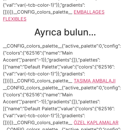
{“val”:”var(–tcb-color-1)”}},”gradients”:
[]}}]}__CONFIG_colors_palette__
EMBALLAGES
FLEXIBLES
Ayrıca bulun…
__CONFIG_colors_palette__{“active_palette”:0,”config”:
{“colors”:{“62516”:{“name”:”Main
Accent”,”parent”:-1}},”gradients”:[]},”palettes”:
[{“name”:”Default Palette”,”value”:{“colors”:{“62516”:
{“val”:”var(–tcb-color-1)”}},”gradients”:
[]}}]}__CONFIG_colors_palette__
TAŞIMA AMBALAJI
__CONFIG_colors_palette__{“active_palette”:0,”config”:
{“colors”:{“62516”:{“name”:”Main
Accent”,”parent”:-1}},”gradients”:[]},”palettes”:
[{“name”:”Default Palette”,”value”:{“colors”:{“62516”:
{“val”:”var(–tcb-color-1)”}},”gradients”:
[]}}]}__CONFIG_colors_palette__
ÖZEL KAPLAMALAR
__CONFIG_colors_palette__{“active_palette”:0,”config”: