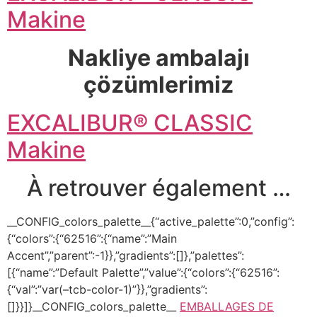
Makine
Nakliye ambalajı
çözümlerimiz
EXCALIBUR® CLASSIC
Makine
À retrouver également …
__CONFIG_colors_palette__{“active_palette”:0,”config”:
{“colors”:{“62516”:{“name”:”Main
Accent”,”parent”:-1}},”gradients”:[]},”palettes”:
[{“name”:”Default Palette”,”value”:{“colors”:{“62516”:
{“val”:”var(–tcb-color-1)”}},”gradients”:
[]}}]}__CONFIG_colors_palette__
EMBALLAGES DE