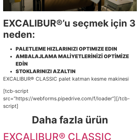
EXCALIBUR®’u seçmek için 3
neden:
PALETLEME HIZLARINIZI OPTIMIZE EDIN
AMBALAJLAMA MALİYETLERİNİZİ OPTİMİZE
EDİN
STOKLARINIZI AZALTIN
EXCALIBUR® CLASSIC palet katman kesme makinesi
[tcb-script
src=”https://webforms.pipedrive.com/f/loader”][/tcb-
script]
Daha fazla ürün
EXCALIBUR® CLASSIC