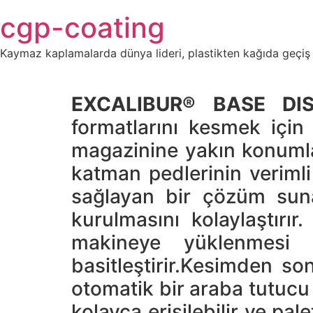
Skip
cgp-coating
to
content
Kaymaz kaplamalarda dünya lideri, plastikten kağıda geçiş
EXCALIBUR® BASE DIS
formatlarını kesmek için
magazinine yakın konumlan
katman pedlerinin verimli 
sağlayan bir çözüm suna
kurulmasını kolaylaştırır
makineye yüklenmesi 
basitleştirir.Kesimden son
otomatik bir araba tutucu 
kolayca erişilebilir ve pa