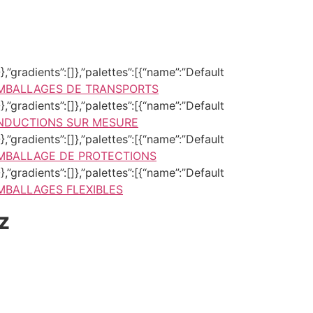
,”gradients”:[]},”palettes”:[{“name”:”Default
MBALLAGES DE TRANSPORTS
,”gradients”:[]},”palettes”:[{“name”:”Default
NDUCTIONS SUR MESURE
,”gradients”:[]},”palettes”:[{“name”:”Default
MBALLAGE DE PROTECTIONS
,”gradients”:[]},”palettes”:[{“name”:”Default
MBALLAGES FLEXIBLES
z