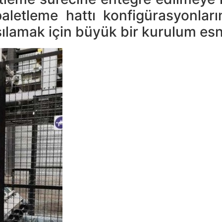
paletleme hattı konfigürasyonlar
şılamak için büyük bir kurulum esne