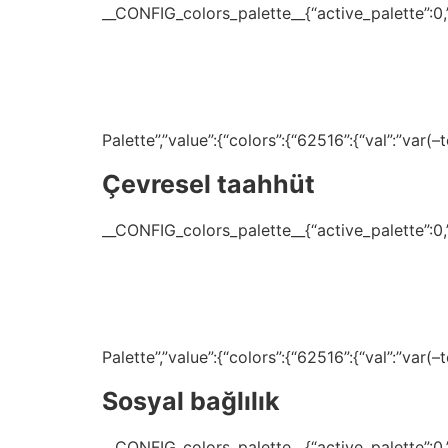
__CONFIG_colors_palette__{“active_palette”:0,”c
Palette”,”value”:{“colors”:{“62516”:{“val”:”var
Çevresel taahhüt
__CONFIG_colors_palette__{“active_palette”:0,”c
Palette”,”value”:{“colors”:{“62516”:{“val”:”var
Sosyal bağlılık
__CONFIG_colors_palette__{“active_palette”:0,”c