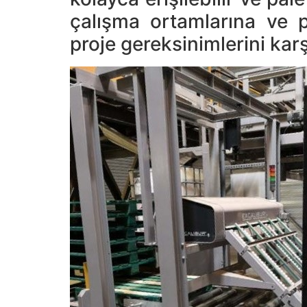
çalışma ortamlarına ve 
proje gereksinimlerini kar