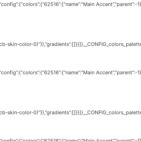
onfig”:{“colors”:{“62516”:{“name”:”Main Accent”,”parent”:-1}}
(–tcb-skin-color-0)”}},”gradients”:[]}}]}__CONFIG_colors_palet
onfig”:{“colors”:{“62516”:{“name”:”Main Accent”,”parent”:-1}}
(–tcb-skin-color-0)”}},”gradients”:[]}}]}__CONFIG_colors_palet
onfig”:{“colors”:{“62516”:{“name”:”Main Accent”,”parent”:-1}}