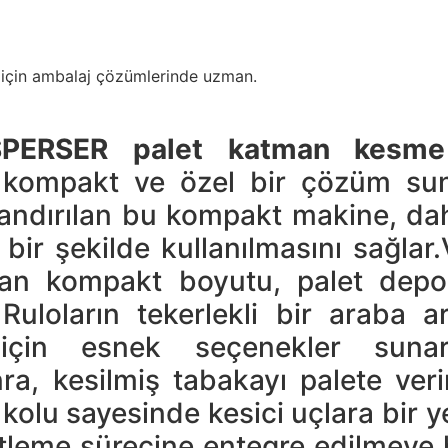
 için ambalaj çözümlerinde uzman.
PERSER palet katman kesme
 kompakt ve özel bir çözüm suna
dırılan bu kompakt makine, daha 
bir şekilde kullanılmasını sağlar
n kompakt boyutu, palet depol
. Ruloların tekerlekli bir araba 
için esnek seçenekler sunar
ra, kesilmiş tabakayı palete veri
kolu sayesinde kesici uçlara bir y
letleme sürecine entegre edilmeye h