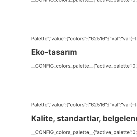
Palette”,”value”:{“colors”:{“62516”:{“val”:”var
Eko-tasarım
__CONFIG_colors_palette__{“active_palette”:0,”c
Palette”,”value”:{“colors”:{“62516”:{“val”:”var
Kalite, standartlar, belgele
__CONFIG_colors_palette__{“active_palette”:0,”c