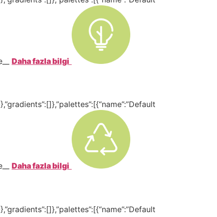
te__
Daha fazla bilgi
,”gradients”:[]},”palettes”:[{“name”:”Default
te__
Daha fazla bilgi
,”gradients”:[]},”palettes”:[{“name”:”Default