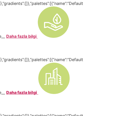
,”gradients”:[]},”palettes”:[{“name”:”Default
te__
Daha fazla bilgi
,”gradients”:[]},”palettes”:[{“name”:”Default
te__
Daha fazla bilgi
,”gradients”:[]},”palettes”:[{“name”:”Default