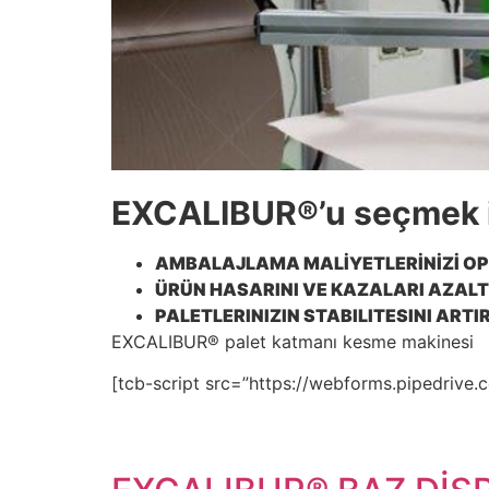
EXCALIBUR®’u seçmek i
AMBALAJLAMA MALİYETLERİNİZİ OPTI
ÜRÜN HASARINI VE KAZALARI AZAL
PALETLERINIZIN STABILITESINI ARTI
EXCALIBUR® palet katmanı kesme makinesi
[tcb-script src=”https://webforms.pipedrive.c