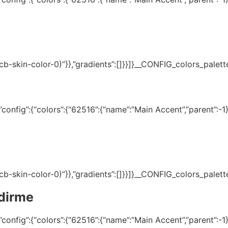
(–tcb-skin-color-0)”}},”gradients”:[]}}]}__CONFIG_colors_palet
onfig”:{“colors”:{“62516”:{“name”:”Main Accent”,”parent”:-1}}
(–tcb-skin-color-0)”}},”gradients”:[]}}]}__CONFIG_colors_palet
ndirme
onfig”:{“colors”:{“62516”:{“name”:”Main Accent”,”parent”:-1}}