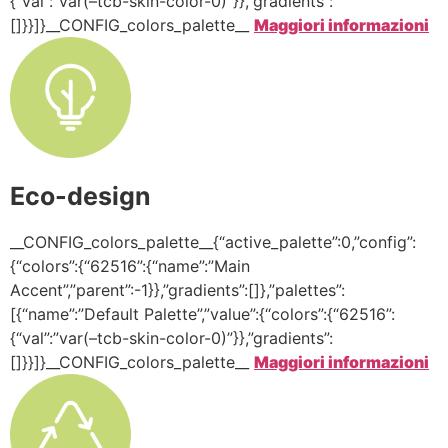
{“val”:”var(–tcb-skin-color-0)”}},”gradients”:
[]}}]}__CONFIG_colors_palette__
Maggiori informazioni
Eco-design
__CONFIG_colors_palette__{“active_palette”:0,”config”:
{“colors”:{“62516”:{“name”:”Main
Accent”,”parent”:-1}},”gradients”:[]},”palettes”:
[{“name”:”Default Palette”,”value”:{“colors”:{“62516”:
{“val”:”var(–tcb-skin-color-0)”}},”gradients”:
[]}}]}__CONFIG_colors_palette__
Maggiori informazioni