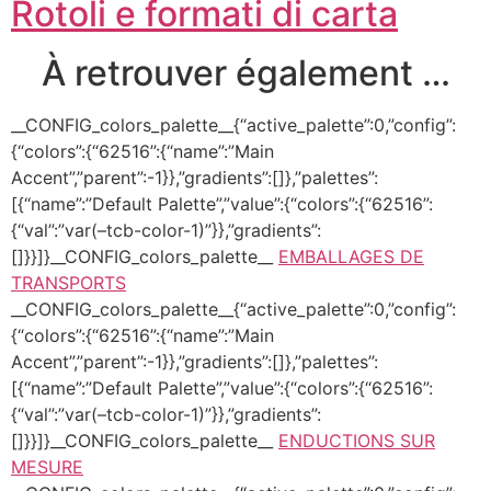
Rotoli e formati di carta
À retrouver également …
__CONFIG_colors_palette__{“active_palette”:0,”config”:
{“colors”:{“62516”:{“name”:”Main
Accent”,”parent”:-1}},”gradients”:[]},”palettes”:
[{“name”:”Default Palette”,”value”:{“colors”:{“62516”:
{“val”:”var(–tcb-color-1)”}},”gradients”:
[]}}]}__CONFIG_colors_palette__
EMBALLAGES DE
TRANSPORTS
__CONFIG_colors_palette__{“active_palette”:0,”config”:
{“colors”:{“62516”:{“name”:”Main
Accent”,”parent”:-1}},”gradients”:[]},”palettes”:
[{“name”:”Default Palette”,”value”:{“colors”:{“62516”:
{“val”:”var(–tcb-color-1)”}},”gradients”:
[]}}]}__CONFIG_colors_palette__
ENDUCTIONS SUR
MESURE