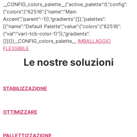
__CONFIG_colors_palette__{“active_palette”:0,”config”:
{“colors”:{“62516”:{“name”:”Main
Accent”,”parent”:-1}},”gradients”:[]},”palettes”:
[{“name”:”Default Palette”,”value”:{“colors”:{“62516”:
{“val”:”var(–tcb-color-1)”}},”gradients”:
[]}}]}__CONFIG_colors_palette__
IMBALLAGGIO
FLESSIBILE
Le nostre soluzioni
STABILIZZAZIONE
OTTIMIZZARE
PALLETTIZZAZIONE