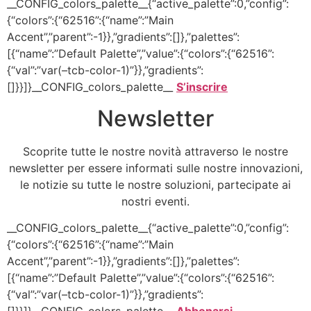
__CONFIG_colors_palette__{“active_palette”:0,”config”:
{“colors”:{“62516”:{“name”:”Main
Accent”,”parent”:-1}},”gradients”:[]},”palettes”:
[{“name”:”Default Palette”,”value”:{“colors”:{“62516”:
{“val”:”var(–tcb-color-1)”}},”gradients”:
[]}}]}__CONFIG_colors_palette__
S’inscrire
Newsletter
Scoprite tutte le nostre novità attraverso le nostre
newsletter per essere informati sulle nostre innovazioni,
le notizie su tutte le nostre soluzioni, partecipate ai
nostri eventi.
__CONFIG_colors_palette__{“active_palette”:0,”config”:
{“colors”:{“62516”:{“name”:”Main
Accent”,”parent”:-1}},”gradients”:[]},”palettes”:
[{“name”:”Default Palette”,”value”:{“colors”:{“62516”:
{“val”:”var(–tcb-color-1)”}},”gradients”: