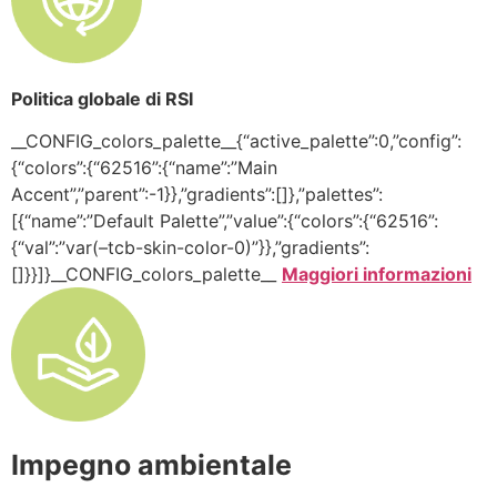
Politica globale di RSI
__CONFIG_colors_palette__{“active_palette”:0,”config”:
{“colors”:{“62516”:{“name”:”Main
Accent”,”parent”:-1}},”gradients”:[]},”palettes”:
[{“name”:”Default Palette”,”value”:{“colors”:{“62516”:
{“val”:”var(–tcb-skin-color-0)”}},”gradients”:
[]}}]}__CONFIG_colors_palette__
Maggiori informazioni
Impegno ambientale