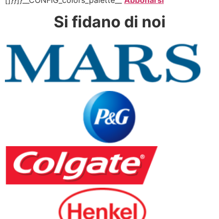
[]}}]}__CONFIG_colors_palette__
Abbonarsi
Si fidano di noi