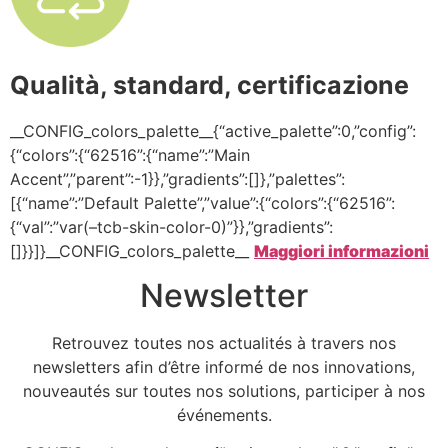
Qualità, standard, certificazione
__CONFIG_colors_palette__{“active_palette”:0,”config”:
{“colors”:{“62516”:{“name”:”Main
Accent”,”parent”:-1}},”gradients”:[]},”palettes”:
[{“name”:”Default Palette”,”value”:{“colors”:{“62516”:
{“val”:”var(–tcb-skin-color-0)”}},”gradients”:
[]}}]}__CONFIG_colors_palette__
Maggiori informazioni
Newsletter
Retrouvez toutes nos actualités à travers nos
newsletters afin d’être informé de nos innovations,
nouveautés sur toutes nos solutions, participer à nos
événements.