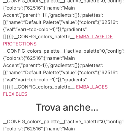
__CONFIG_colors_palette__{“active_palette”:0,”config”:
{“colors”:{“62516”:{“name”:”Main
Accent”,”parent”:-1}},”gradients”:[]},”palettes”:
[{“name”:”Default Palette”,”value”:{“colors”:{“62516”:
{“val”:”var(–tcb-color-1)”}},”gradients”:
[]}}]}__CONFIG_colors_palette__
EMBALLAGE DE
PROTECTIONS
__CONFIG_colors_palette__{“active_palette”:0,”config”:
{“colors”:{“62516”:{“name”:”Main
Accent”,”parent”:-1}},”gradients”:[]},”palettes”:
[{“name”:”Default Palette”,”value”:{“colors”:{“62516”:
{“val”:”var(–tcb-color-1)”}},”gradients”:
[]}}]}__CONFIG_colors_palette__
EMBALLAGES
FLEXIBLES
Trova anche…
__CONFIG_colors_palette__{“active_palette”:0,”config”:
{“colors”:{“62516”:{“name”:”Main