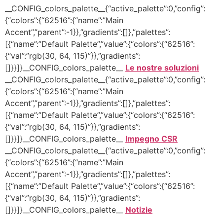
__CONFIG_colors_palette__{“active_palette”:0,”config”:
{“colors”:{“62516”:{“name”:”Main
Accent”,”parent”:-1}},”gradients”:[]},”palettes”:
[{“name”:”Default Palette”,”value”:{“colors”:{“62516”:
{“val”:”rgb(30, 64, 115)”}},”gradients”:
[]}}]}__CONFIG_colors_palette__
Le nostre soluzioni
__CONFIG_colors_palette__{“active_palette”:0,”config”:
{“colors”:{“62516”:{“name”:”Main
Accent”,”parent”:-1}},”gradients”:[]},”palettes”:
[{“name”:”Default Palette”,”value”:{“colors”:{“62516”:
{“val”:”rgb(30, 64, 115)”}},”gradients”:
[]}}]}__CONFIG_colors_palette__
Impegno CSR
__CONFIG_colors_palette__{“active_palette”:0,”config”:
{“colors”:{“62516”:{“name”:”Main
Accent”,”parent”:-1}},”gradients”:[]},”palettes”:
[{“name”:”Default Palette”,”value”:{“colors”:{“62516”:
{“val”:”rgb(30, 64, 115)”}},”gradients”:
[]}}]}__CONFIG_colors_palette__
Notizie