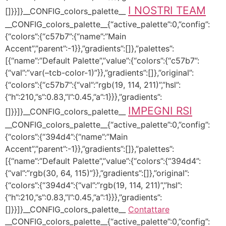
I NOSTRI TEAM
[]}}]}__CONFIG_colors_palette__
__CONFIG_colors_palette__{“active_palette”:0,”config”:
{“colors”:{“c57b7”:{“name”:”Main
Accent”,”parent”:-1}},”gradients”:[]},”palettes”:
[{“name”:”Default Palette”,”value”:{“colors”:{“c57b7”:
{“val”:”var(–tcb-color-1)”}},”gradients”:[]},”original”:
{“colors”:{“c57b7”:{“val”:”rgb(19, 114, 211)”,”hsl”:
{“h”:210,”s”:0.83,”l”:0.45,”a”:1}}},”gradients”:
IMPEGNI RSI
[]}}]}__CONFIG_colors_palette__
__CONFIG_colors_palette__{“active_palette”:0,”config”:
{“colors”:{“394d4”:{“name”:”Main
Accent”,”parent”:-1}},”gradients”:[]},”palettes”:
[{“name”:”Default Palette”,”value”:{“colors”:{“394d4”:
{“val”:”rgb(30, 64, 115)”}},”gradients”:[]},”original”:
{“colors”:{“394d4”:{“val”:”rgb(19, 114, 211)”,”hsl”:
{“h”:210,”s”:0.83,”l”:0.45,”a”:1}}},”gradients”:
[]}}]}__CONFIG_colors_palette__
Contattare
__CONFIG_colors_palette__{“active_palette”:0,”config”: