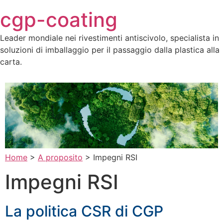
Skip
cgp-coating
to
content
Leader mondiale nei rivestimenti antiscivolo, specialista in
soluzioni di imballaggio per il passaggio dalla plastica alla
carta.
Home
>
A proposito
>
Impegni RSI
Impegni RSI
La politica CSR di CGP