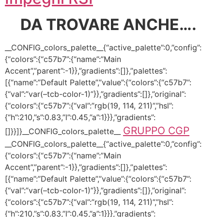
DA TROVARE ANCHE….
__CONFIG_colors_palette__{“active_palette”:0,”config”:
{“colors”:{“c57b7”:{“name”:”Main
Accent”,”parent”:-1}},”gradients”:[]},”palettes”:
[{“name”:”Default Palette”,”value”:{“colors”:{“c57b7”:
{“val”:”var(–tcb-color-1)”}},”gradients”:[]},”original”:
{“colors”:{“c57b7”:{“val”:”rgb(19, 114, 211)”,”hsl”:
{“h”:210,”s”:0.83,”l”:0.45,”a”:1}}},”gradients”:
GRUPPO CGP
[]}}]}__CONFIG_colors_palette__
__CONFIG_colors_palette__{“active_palette”:0,”config”:
{“colors”:{“c57b7”:{“name”:”Main
Accent”,”parent”:-1}},”gradients”:[]},”palettes”:
[{“name”:”Default Palette”,”value”:{“colors”:{“c57b7”:
{“val”:”var(–tcb-color-1)”}},”gradients”:[]},”original”:
{“colors”:{“c57b7”:{“val”:”rgb(19, 114, 211)”,”hsl”:
{“h”:210,”s”:0.83,”l”:0.45,”a”:1}}},”gradients”: