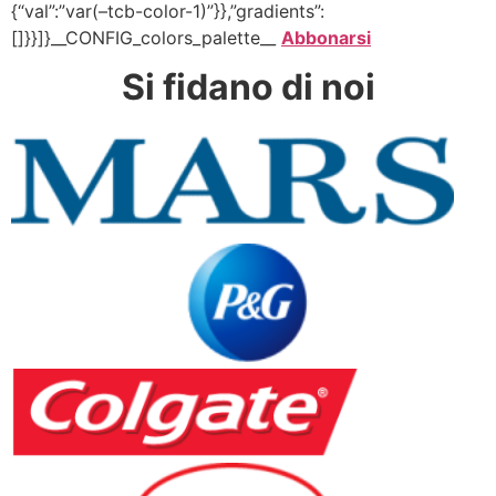
{“val”:”var(–tcb-color-1)”}},”gradients”:
[]}}]}__CONFIG_colors_palette__
Abbonarsi
Si fidano di noi