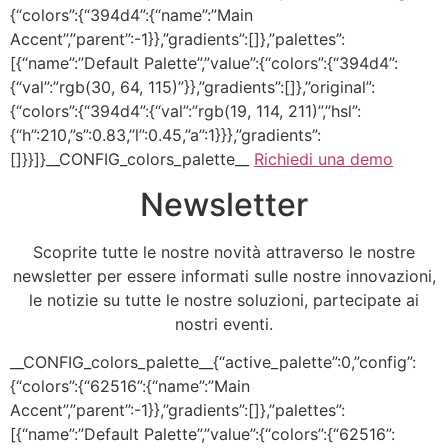
{“colors”:{“394d4”:{“name”:”Main
Accent”,”parent”:-1}},”gradients”:[]},”palettes”:
[{“name”:”Default Palette”,”value”:{“colors”:{“394d4”:
{“val”:”rgb(30, 64, 115)”}},”gradients”:[]},”original”:
{“colors”:{“394d4”:{“val”:”rgb(19, 114, 211)”,”hsl”:
{“h”:210,”s”:0.83,”l”:0.45,”a”:1}}},”gradients”:
[]}}]}__CONFIG_colors_palette__
Richiedi una demo
Newsletter
Scoprite tutte le nostre novità attraverso le nostre
newsletter per essere informati sulle nostre innovazioni,
le notizie su tutte le nostre soluzioni, partecipate ai
nostri eventi.
__CONFIG_colors_palette__{“active_palette”:0,”config”:
{“colors”:{“62516”:{“name”:”Main
Accent”,”parent”:-1}},”gradients”:[]},”palettes”:
[{“name”:”Default Palette”,”value”:{“colors”:{“62516”: