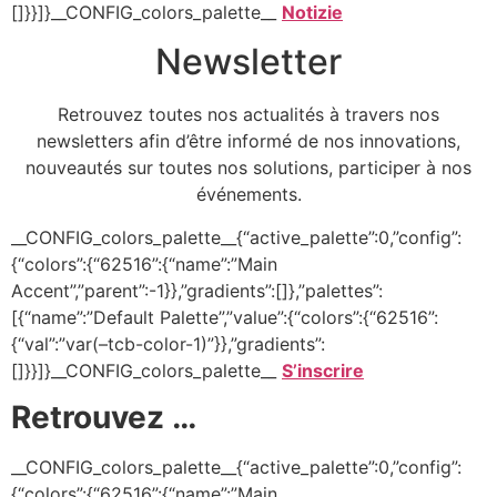
[]}}]}__CONFIG_colors_palette__
Notizie
Newsletter
Retrouvez toutes nos actualités à travers nos
newsletters afin d’être informé de nos innovations,
nouveautés sur toutes nos solutions, participer à nos
événements.
__CONFIG_colors_palette__{“active_palette”:0,”config”:
{“colors”:{“62516”:{“name”:”Main
Accent”,”parent”:-1}},”gradients”:[]},”palettes”:
[{“name”:”Default Palette”,”value”:{“colors”:{“62516”:
{“val”:”var(–tcb-color-1)”}},”gradients”:
[]}}]}__CONFIG_colors_palette__
S’inscrire
Retrouvez …
__CONFIG_colors_palette__{“active_palette”:0,”config”:
{“colors”:{“62516”:{“name”:”Main