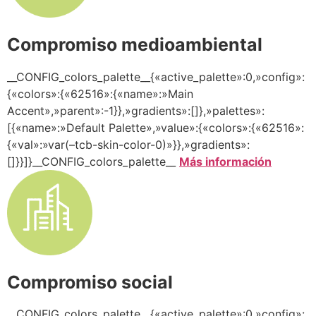
Compromiso medioambiental
__CONFIG_colors_palette__{«active_palette»:0,»config»:
{«colors»:{«62516»:{«name»:»Main
Accent»,»parent»:-1}},»gradients»:[]},»palettes»:
[{«name»:»Default Palette»,»value»:{«colors»:{«62516»:
{«val»:»var(–tcb-skin-color-0)»}},»gradients»:
[]}}]}__CONFIG_colors_palette__
Más información
Compromiso social
__CONFIG_colors_palette__{«active_palette»:0,»config»: