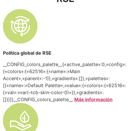
Política global de RSE
__CONFIG_colors_palette__{«active_palette»:0,»config»:
{«colors»:{«62516»:{«name»:»Main
Accent»,»parent»:-1}},»gradients»:[]},»palettes»:
[{«name»:»Default Palette»,»value»:{«colors»:{«62516»:
{«val»:»var(–tcb-skin-color-0)»}},»gradients»:
[]}}]}__CONFIG_colors_palette__
Más información