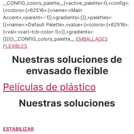
__CONFIG_colors_palette__{«active_palette»:0,»config»:
{«colors»:{«62516»:{«name»:»Main
Accent»,»parent»:-1}},»gradients»:[]},»palettes»:
[{«name»:»Default Palette»,»value»:{«colors»:{«62516»:
{«val»:»var(–tcb-color-1)»}},»gradients»:
[]}}]}__CONFIG_colors_palette__
EMBALLAGES
FLEXIBLES
Nuestras soluciones de
envasado flexible
Películas de plástico
Nuestras soluciones
ESTABILIZAR