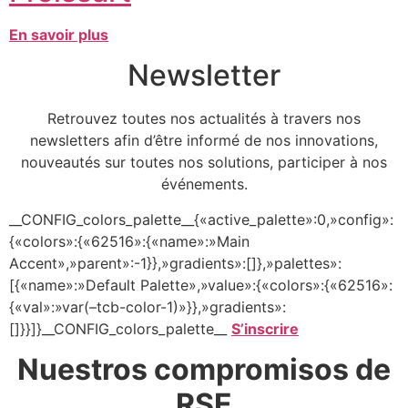
En savoir plus
Newsletter
Retrouvez toutes nos actualités à travers nos
newsletters afin d’être informé de nos innovations,
nouveautés sur toutes nos solutions, participer à nos
événements.
__CONFIG_colors_palette__{«active_palette»:0,»config»:
{«colors»:{«62516»:{«name»:»Main
Accent»,»parent»:-1}},»gradients»:[]},»palettes»:
[{«name»:»Default Palette»,»value»:{«colors»:{«62516»:
{«val»:»var(–tcb-color-1)»}},»gradients»:
[]}}]}__CONFIG_colors_palette__
S’inscrire
Nuestros compromisos de
RSE