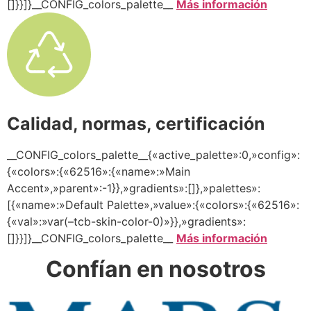
[]}}]}__CONFIG_colors_palette__
Más información
Calidad, normas, certificación
__CONFIG_colors_palette__{«active_palette»:0,»config»:
{«colors»:{«62516»:{«name»:»Main
Accent»,»parent»:-1}},»gradients»:[]},»palettes»:
[{«name»:»Default Palette»,»value»:{«colors»:{«62516»:
{«val»:»var(–tcb-skin-color-0)»}},»gradients»:
[]}}]}__CONFIG_colors_palette__
Más información
Confían en nosotros