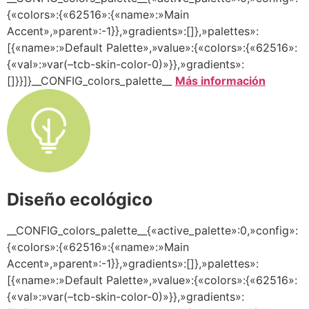
{«colors»:{«62516»:{«name»:»Main
Accent»,»parent»:-1}},»gradients»:[]},»palettes»:
[{«name»:»Default Palette»,»value»:{«colors»:{«62516»:
{«val»:»var(–tcb-skin-color-0)»}},»gradients»:
[]}}]}__CONFIG_colors_palette__
Más información
Diseño ecológico
__CONFIG_colors_palette__{«active_palette»:0,»config»:
{«colors»:{«62516»:{«name»:»Main
Accent»,»parent»:-1}},»gradients»:[]},»palettes»:
[{«name»:»Default Palette»,»value»:{«colors»:{«62516»:
{«val»:»var(–tcb-skin-color-0)»}},»gradients»: