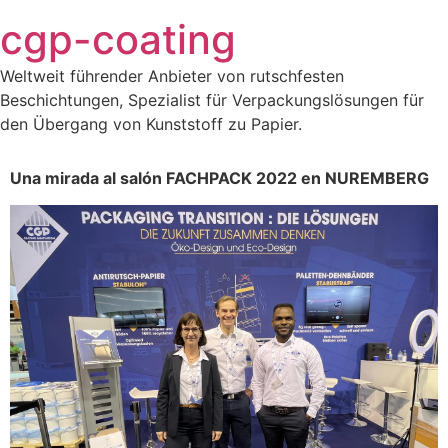
Saltar
cgp-coating
al
contenido
Weltweit führender Anbieter von rutschfesten
Beschichtungen, Spezialist für Verpackungslösungen für
den Übergang von Kunststoff zu Papier.
Una mirada al salón FACHPACK 2022 en NUREMBERG