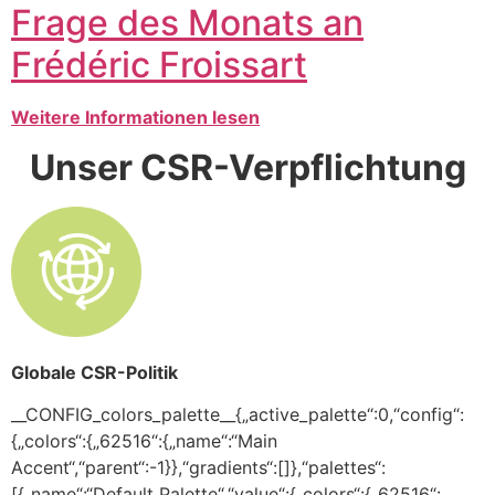
Frage des Monats an
Frédéric Froissart
Weitere Informationen lesen
Unser CSR-Verpflichtung
Globale CSR-Politik
__CONFIG_colors_palette__{„active_palette“:0,“config“:
{„colors“:{„62516“:{„name“:“Main
Accent“,“parent“:-1}},“gradients“:[]},“palettes“:
[{„name“:“Default Palette“,“value“:{„colors“:{„62516“: