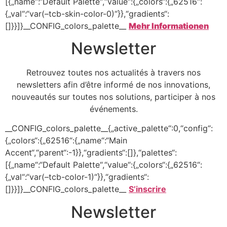
[{„name“:“Default Palette“,“value“:{„colors“:{„62516“:
{„val“:“var(–tcb-skin-color-0)“}},“gradients“:
[]}}]}__CONFIG_colors_palette__
Mehr Informationen
Newsletter
Retrouvez toutes nos actualités à travers nos
newsletters afin d’être informé de nos innovations,
nouveautés sur toutes nos solutions, participer à nos
événements.
__CONFIG_colors_palette__{„active_palette“:0,“config“:
{„colors“:{„62516“:{„name“:“Main
Accent“,“parent“:-1}},“gradients“:[]},“palettes“:
[{„name“:“Default Palette“,“value“:{„colors“:{„62516“:
{„val“:“var(–tcb-color-1)“}},“gradients“:
[]}}]}__CONFIG_colors_palette__
S’inscrire
Newsletter