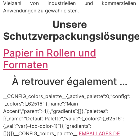
Vielzahl von industriellen und kommerziellen
Anwendungen zu gewährleisten.
Unsere
Schutzverpackungslösung
Papier in Rollen und
Formaten
À retrouver également …
__CONFIG_colors_palette__{„active_palette“:0,“config“:
{„colors“:{„62516“:{„name“:“Main
Accent“,“parent“:-1}},“gradients“:[]},“palettes“:
[{„name“:“Default Palette“,“value“:{„colors“:{„62516“:
{„val“:“var(–tcb-color-1)“}},“gradients“:
[]}}]}__CONFIG_colors_palette__
EMBALLAGES DE