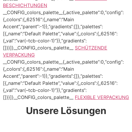
BESCHICHTUNGEN
__CONFIG_colors_palette__{„active_palette“:0,“config“:
{„colors“:{„62516“:{„name“:“Main
Accent“,“parent“:-1}},“gradients“:[]},“palettes“:
[{„name“:“Default Palette“,“value“:{„colors“:{„62516“:
{„val“:“var(–tcb-color-1)“}},“gradients“:
[]}}]}__CONFIG_colors_palette__
SCHÜTZENDE
VERPACKUNG
__CONFIG_colors_palette__{„active_palette“:0,“config“:
{„colors“:{„62516“:{„name“:“Main
Accent“,“parent“:-1}},“gradients“:[]},“palettes“:
[{„name“:“Default Palette“,“value“:{„colors“:{„62516“:
{„val“:“var(–tcb-color-1)“}},“gradients“:
[]}}]}__CONFIG_colors_palette__
FLEXIBLE VERPACKUNG
Unsere Lösungen