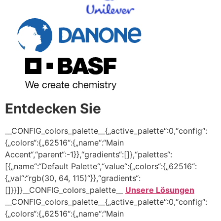
Entdecken Sie
__CONFIG_colors_palette__{„active_palette“:0,“config“:
{„colors“:{„62516“:{„name“:“Main
Accent“,“parent“:-1}},“gradients“:[]},“palettes“:
[{„name“:“Default Palette“,“value“:{„colors“:{„62516“:
{„val“:“rgb(30, 64, 115)“}},“gradients“:
[]}}]}__CONFIG_colors_palette__
Unsere Lösungen
__CONFIG_colors_palette__{„active_palette“:0,“config“:
{„colors“:{„62516“:{„name“:“Main