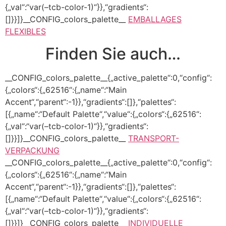
{„val“:“var(–tcb-color-1)“}},“gradients“:
[]}}]}__CONFIG_colors_palette__
EMBALLAGES
FLEXIBLES
Finden Sie auch…
__CONFIG_colors_palette__{„active_palette“:0,“config“:
{„colors“:{„62516“:{„name“:“Main
Accent“,“parent“:-1}},“gradients“:[]},“palettes“:
[{„name“:“Default Palette“,“value“:{„colors“:{„62516“:
{„val“:“var(–tcb-color-1)“}},“gradients“:
[]}}]}__CONFIG_colors_palette__
TRANSPORT-
VERPACKUNG
__CONFIG_colors_palette__{„active_palette“:0,“config“:
{„colors“:{„62516“:{„name“:“Main
Accent“,“parent“:-1}},“gradients“:[]},“palettes“:
[{„name“:“Default Palette“,“value“:{„colors“:{„62516“:
{„val“:“var(–tcb-color-1)“}},“gradients“:
[]}}]}__CONFIG_colors_palette__
INDIVIDUELLE