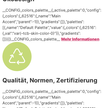
__CONFIG_colors_palette__{„active_palette“:0,“config“:
{„colors“:{„62516“:{„name“:“Main
Accent“,“parent“:-1}},“gradients“:[]},“palettes“:
[{„name“:“Default Palette“,“value“:{„colors“:{„62516“:
{„val“:“var(–tcb-skin-color-0)“}},“gradients“:
[]}}]}__CONFIG_colors_palette__
Mehr Informationen
Qualität, Normen, Zertifizierung
__CONFIG_colors_palette__{„active_palette“:0,“config“:
{„colors“:{„62516“:{„name“:“Main
Accent“,“parent“:-1}},“gradients“:[]},“palettes“: