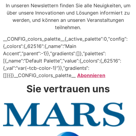
In unseren Newslettern finden Sie alle Neuigkeiten, um
über unsere Innovationen und Lösungen informiert zu
werden, und können an unseren Veranstaltungen
teilnehmen.
__CONFIG_colors_palette__{„active_palette“:0,“config“:
{„colors“:{„62516“:{„name“:“Main
Accent“,“parent“:-1}},“gradients“:[]},“palettes“:
[{„name“:“Default Palette“,“value“:{„colors“:{„62516“:
{„val“:“var(–tcb-color-1)“}},“gradients“:
[]}}]}__CONFIG_colors_palette__
Abonnieren
Sie vertrauen uns