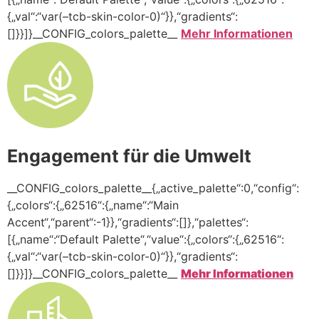
{„val“:“var(–tcb-skin-color-0)“}},“gradients“:
[]}}]}__CONFIG_colors_palette__
Mehr Informationen
Engagement für die Umwelt
__CONFIG_colors_palette__{„active_palette“:0,“config“:
{„colors“:{„62516“:{„name“:“Main
Accent“,“parent“:-1}},“gradients“:[]},“palettes“:
[{„name“:“Default Palette“,“value“:{„colors“:{„62516“:
{„val“:“var(–tcb-skin-color-0)“}},“gradients“:
[]}}]}__CONFIG_colors_palette__
Mehr Informationen