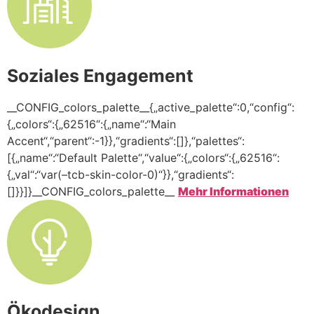
Soziales Engagement
__CONFIG_colors_palette__{„active_palette“:0,“config“:
{„colors“:{„62516“:{„name“:“Main
Accent“,“parent“:-1}},“gradients“:[]},“palettes“:
[{„name“:“Default Palette“,“value“:{„colors“:{„62516“:
{„val“:“var(–tcb-skin-color-0)“}},“gradients“:
[]}}]}__CONFIG_colors_palette__
Mehr Informationen
Ökodesign