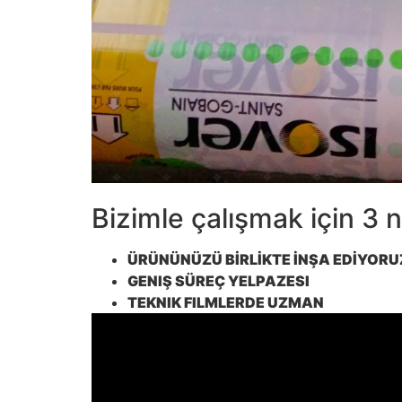
Bizimle çalışmak için 3 
ÜRÜNÜNÜZÜ BİRLİKTE İNŞA EDİYORU
GENIŞ SÜREÇ YELPAZESI
TEKNIK FILMLERDE UZMAN