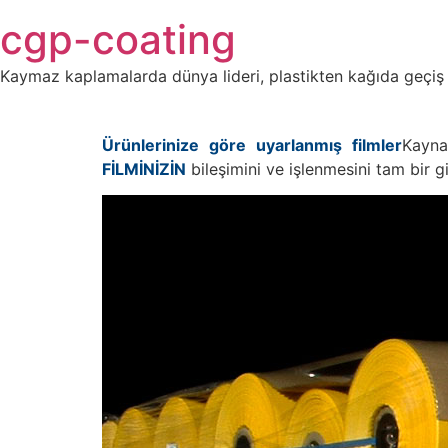
Skip
cgp-coating
to
content
Kaymaz kaplamalarda dünya lideri, plastikten kağıda geçiş
Ürünlerinize göre uyarlanmış filmler
Kaynak
FİLMİNİZİN
bileşimini ve işlenmesini tam bir gi