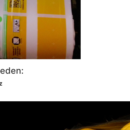
neden:
Z