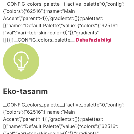
__CONFIG_colors_palette__{“active_palette”:0,”config”:
{“colors”:{“62516”:{“name”:”Main
Accent”,”parent”:-1}},”gradients”:[]},”palettes”:
[{“name”:”Default Palette”,”value”:{“colors”:{“62516”:
{“val”:”var(–tcb-skin-color-0)”}},”gradients”:
[]}}]}__CONFIG_colors_palette__
Daha fazla bilgi
Eko-tasarım
__CONFIG_colors_palette__{“active_palette”:0,”config”:
{“colors”:{“62516”:{“name”:”Main
Accent”,”parent”:-1}},”gradients”:[]},”palettes”:
[{“name”:”Default Palette”,”value”:{“colors”:{“62516”:
{“val”:”var(–tcb-skin-color-0)”}},”gradients”: