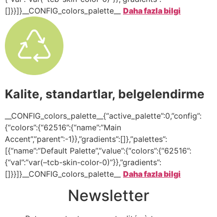
[]}}]}__CONFIG_colors_palette__
Daha fazla bilgi
Kalite, standartlar, belgelendirme
__CONFIG_colors_palette__{“active_palette”:0,”config”:
{“colors”:{“62516”:{“name”:”Main
Accent”,”parent”:-1}},”gradients”:[]},”palettes”:
[{“name”:”Default Palette”,”value”:{“colors”:{“62516”:
{“val”:”var(–tcb-skin-color-0)”}},”gradients”:
[]}}]}__CONFIG_colors_palette__
Daha fazla bilgi
Newsletter