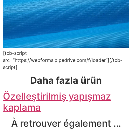
[tcb-script
src=”https://webforms.pipedrive.com/f/loader”][/tcb-
script]
Daha fazla ürün
Özelleştirilmiş yapışmaz
kaplama
À retrouver également …