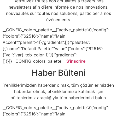
Retrouvez toutes nos actualités à travers nos
newsletters afin d’être informé de nos innovations,
nouveautés sur toutes nos solutions, participer à nos
événements.
__CONFIG_colors_palette__{“active_palette”:0,”config”:
{“colors”:{“62516”:{“name”:”Main
Accent”,”parent”:-1}},”gradients”:[]},”palettes”:
[{“name”:”Default Palette”,”value”:{“colors”:{“62516”:
{“val”:”var(–tcb-color-1)”}},”gradients”:
[]}}]}__CONFIG_colors_palette__
S’inscrire
Haber Bülteni
Yeniliklerimizden haberdar olmak, tüm çözümlerimizden
haberdar olmak, etkinliklerimize katılmak için
bültenlerimiz aracılığıyla tüm haberlerimizi bulun.
__CONFIG_colors_palette__{“active_palette”:0,”config”:
{“colors”:{“62516”:{“name”:”Main