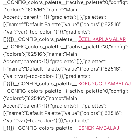
__CONFIG_colors_palette__{“active_palette”:0,”config”:
{“colors”:{“62516”:{“name”:”Main
Accent”,”parent”:-1}},”gradients”:[]},”palettes”:
[{“name”:”Default Palette”,”value”:{“colors”:{“62516”:
{“val”:”var(–tcb-color-1)”}},”gradients”:
[]}}]}__CONFIG_colors_palette__
ÖZEL KAPLAMALAR
__CONFIG_colors_palette__{“active_palette”:0,”config”:
{“colors”:{“62516”:{“name”:”Main
Accent”,”parent”:-1}},”gradients”:[]},”palettes”:
[{“name”:”Default Palette”,”value”:{“colors”:{“62516”:
{“val”:”var(–tcb-color-1)”}},”gradients”:
[]}}]}__CONFIG_colors_palette__
KORUYUCU AMBALAJ
__CONFIG_colors_palette__{“active_palette”:0,”config”:
{“colors”:{“62516”:{“name”:”Main
Accent”,”parent”:-1}},”gradients”:[]},”palettes”:
[{“name”:”Default Palette”,”value”:{“colors”:{“62516”:
{“val”:”var(–tcb-color-1)”}},”gradients”:
[]}}]}__CONFIG_colors_palette__
ESNEK AMBALAJ