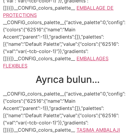
{“val”:”var(–tcb-color-1)”}},”gradients”:
[]}}]}__CONFIG_colors_palette__
EMBALLAGE DE
PROTECTIONS
__CONFIG_colors_palette__{“active_palette”:0,”config”:
{“colors”:{“62516”:{“name”:”Main
Accent”,”parent”:-1}},”gradients”:[]},”palettes”:
[{“name”:”Default Palette”,”value”:{“colors”:{“62516”:
{“val”:”var(–tcb-color-1)”}},”gradients”:
[]}}]}__CONFIG_colors_palette__
EMBALLAGES
FLEXIBLES
Ayrıca bulun…
__CONFIG_colors_palette__{“active_palette”:0,”config”:
{“colors”:{“62516”:{“name”:”Main
Accent”,”parent”:-1}},”gradients”:[]},”palettes”:
[{“name”:”Default Palette”,”value”:{“colors”:{“62516”:
{“val”:”var(–tcb-color-1)”}},”gradients”:
[]}}]}__CONFIG_colors_palette__
TAŞIMA AMBALAJI