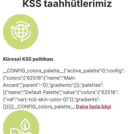
KSS taahhütlerimiz
Küresel KSS politikası
__CONFIG_colors_palette__{“active_palette”:0,”config”:
{“colors”:{“62516”:{“name”:”Main
Accent”,”parent”:-1}},”gradients”:[]},”palettes”:
[{“name”:”Default Palette”,”value”:{“colors”:{“62516”:
{“val”:”var(–tcb-skin-color-0)”}},”gradients”:
[]}}]}__CONFIG_colors_palette__
Daha fazla bilgi