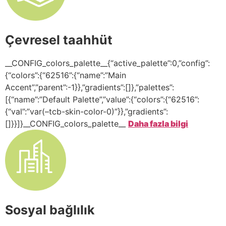
Çevresel taahhüt
__CONFIG_colors_palette__{“active_palette”:0,”config”:
{“colors”:{“62516”:{“name”:”Main
Accent”,”parent”:-1}},”gradients”:[]},”palettes”:
[{“name”:”Default Palette”,”value”:{“colors”:{“62516”:
{“val”:”var(–tcb-skin-color-0)”}},”gradients”:
[]}}]}__CONFIG_colors_palette__
Daha fazla bilgi
Sosyal bağlılık