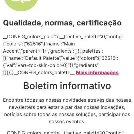
Qualidade, normas, certificação
__CONFIG_colors_palette__{“active_palette”:0,”config”:
{“colors”:{“62516”:{“name”:”Main
Accent”,”parent”:-1}},”gradients”:[]},”palettes”:
[{“name”:”Default Palette”,”value”:{“colors”:{“62516”:
{“val”:”var(–tcb-skin-color-0)”}},”gradients”:
[]}}]}__CONFIG_colors_palette__
Mais informações
Boletim informativo
Encontre todas as nossas novidades através das nossas
newsletters para estar a par das nossas inovações,
notícias sobre todas as nossas soluções, participar nos
nossos eventos.
__CONFIG_colors_palette__{“active_palette”:0,”config”: