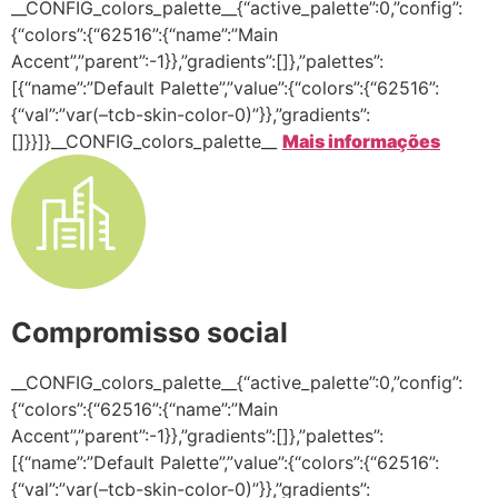
__CONFIG_colors_palette__{“active_palette”:0,”config”:
{“colors”:{“62516”:{“name”:”Main
Accent”,”parent”:-1}},”gradients”:[]},”palettes”:
[{“name”:”Default Palette”,”value”:{“colors”:{“62516”:
{“val”:”var(–tcb-skin-color-0)”}},”gradients”:
[]}}]}__CONFIG_colors_palette__
Mais informações
Compromisso social
__CONFIG_colors_palette__{“active_palette”:0,”config”:
{“colors”:{“62516”:{“name”:”Main
Accent”,”parent”:-1}},”gradients”:[]},”palettes”:
[{“name”:”Default Palette”,”value”:{“colors”:{“62516”:
{“val”:”var(–tcb-skin-color-0)”}},”gradients”: