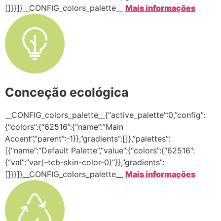
[]}}]}__CONFIG_colors_palette__
Mais informações
Conceção ecológica
__CONFIG_colors_palette__{“active_palette”:0,”config”:
{“colors”:{“62516”:{“name”:”Main
Accent”,”parent”:-1}},”gradients”:[]},”palettes”:
[{“name”:”Default Palette”,”value”:{“colors”:{“62516”:
{“val”:”var(–tcb-skin-color-0)”}},”gradients”:
[]}}]}__CONFIG_colors_palette__
Mais informações