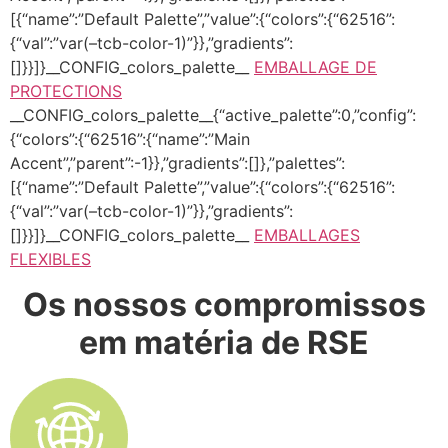
[{“name”:”Default Palette”,”value”:{“colors”:{“62516”:
{“val”:”var(–tcb-color-1)”}},”gradients”:
[]}}]}__CONFIG_colors_palette__
EMBALLAGE DE
PROTECTIONS
__CONFIG_colors_palette__{“active_palette”:0,”config”:
{“colors”:{“62516”:{“name”:”Main
Accent”,”parent”:-1}},”gradients”:[]},”palettes”:
[{“name”:”Default Palette”,”value”:{“colors”:{“62516”:
{“val”:”var(–tcb-color-1)”}},”gradients”:
[]}}]}__CONFIG_colors_palette__
EMBALLAGES
FLEXIBLES
Os nossos compromissos
em matéria de RSE