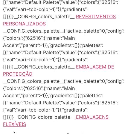
[{“name”:”Default Palette”,”value”:{“colors”:{“62516”:
{“val”:”var(–tcb-color-1)”}},”gradients”:
[]}}]}__CONFIG_colors_palette__
REVESTIMENTOS
PERSONALIZADOS
__CONFIG_colors_palette__{“active_palette”:0,”config”:
{“colors”:{“62516”:{“name”:”Main
Accent”,”parent”:-1}},”gradients”:[]},”palettes”:
[{“name”:”Default Palette”,”value”:{“colors”:{“62516”:
{“val”:”var(–tcb-color-1)”}},”gradients”:
[]}}]}__CONFIG_colors_palette__
EMBALAGEM DE
PROTECÇÃO
__CONFIG_colors_palette__{“active_palette”:0,”config”:
{“colors”:{“62516”:{“name”:”Main
Accent”,”parent”:-1}},”gradients”:[]},”palettes”:
[{“name”:”Default Palette”,”value”:{“colors”:{“62516”:
{“val”:”var(–tcb-color-1)”}},”gradients”:
[]}}]}__CONFIG_colors_palette__
EMBALAGENS
FLEXÍVEIS