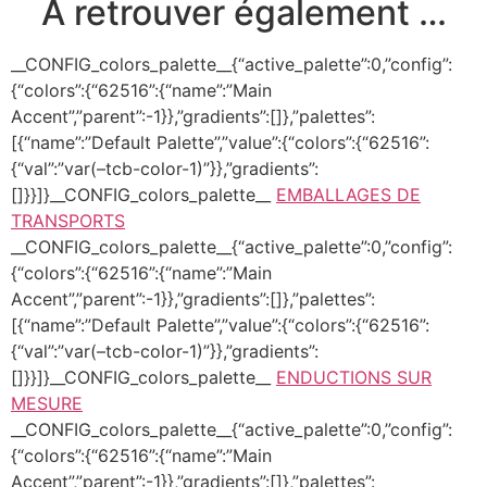
À retrouver également …
__CONFIG_colors_palette__{“active_palette”:0,”config”:
{“colors”:{“62516”:{“name”:”Main
Accent”,”parent”:-1}},”gradients”:[]},”palettes”:
[{“name”:”Default Palette”,”value”:{“colors”:{“62516”:
{“val”:”var(–tcb-color-1)”}},”gradients”:
[]}}]}__CONFIG_colors_palette__
EMBALLAGES DE
TRANSPORTS
__CONFIG_colors_palette__{“active_palette”:0,”config”:
{“colors”:{“62516”:{“name”:”Main
Accent”,”parent”:-1}},”gradients”:[]},”palettes”:
[{“name”:”Default Palette”,”value”:{“colors”:{“62516”:
{“val”:”var(–tcb-color-1)”}},”gradients”:
[]}}]}__CONFIG_colors_palette__
ENDUCTIONS SUR
MESURE
__CONFIG_colors_palette__{“active_palette”:0,”config”:
{“colors”:{“62516”:{“name”:”Main
Accent”,”parent”:-1}},”gradients”:[]},”palettes”: