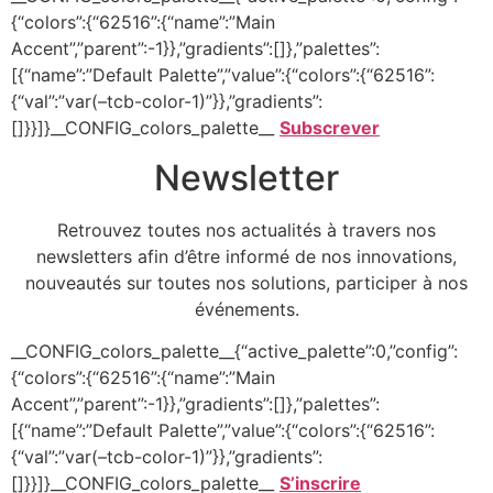
{“colors”:{“62516”:{“name”:”Main
Accent”,”parent”:-1}},”gradients”:[]},”palettes”:
[{“name”:”Default Palette”,”value”:{“colors”:{“62516”:
{“val”:”var(–tcb-color-1)”}},”gradients”:
[]}}]}__CONFIG_colors_palette__
Subscrever
Newsletter
Retrouvez toutes nos actualités à travers nos
newsletters afin d’être informé de nos innovations,
nouveautés sur toutes nos solutions, participer à nos
événements.
__CONFIG_colors_palette__{“active_palette”:0,”config”:
{“colors”:{“62516”:{“name”:”Main
Accent”,”parent”:-1}},”gradients”:[]},”palettes”:
[{“name”:”Default Palette”,”value”:{“colors”:{“62516”:
{“val”:”var(–tcb-color-1)”}},”gradients”:
[]}}]}__CONFIG_colors_palette__
S’inscrire