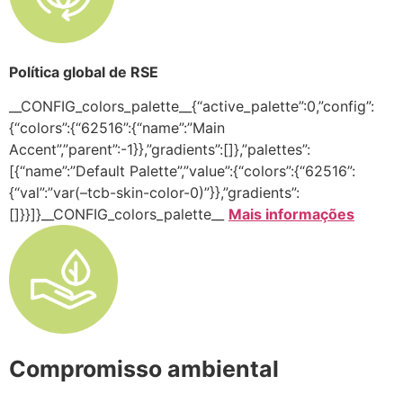
Política global de RSE
__CONFIG_colors_palette__{“active_palette”:0,”config”:
{“colors”:{“62516”:{“name”:”Main
Accent”,”parent”:-1}},”gradients”:[]},”palettes”:
[{“name”:”Default Palette”,”value”:{“colors”:{“62516”:
{“val”:”var(–tcb-skin-color-0)”}},”gradients”:
[]}}]}__CONFIG_colors_palette__
Mais informações
Compromisso ambiental