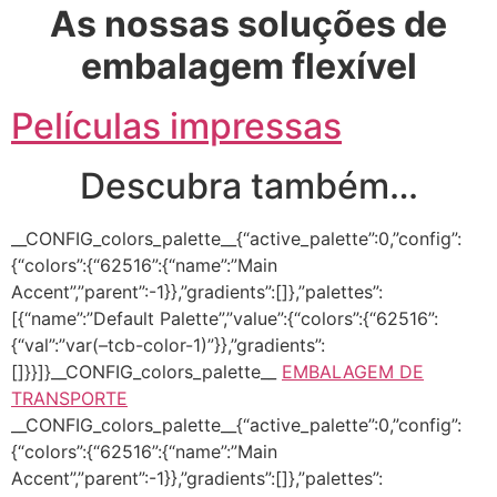
As nossas soluções de
embalagem flexível
Películas impressas
Descubra também…
__CONFIG_colors_palette__{“active_palette”:0,”config”:
{“colors”:{“62516”:{“name”:”Main
Accent”,”parent”:-1}},”gradients”:[]},”palettes”:
[{“name”:”Default Palette”,”value”:{“colors”:{“62516”:
{“val”:”var(–tcb-color-1)”}},”gradients”:
[]}}]}__CONFIG_colors_palette__
EMBALAGEM DE
TRANSPORTE
__CONFIG_colors_palette__{“active_palette”:0,”config”:
{“colors”:{“62516”:{“name”:”Main
Accent”,”parent”:-1}},”gradients”:[]},”palettes”: