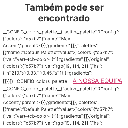
Também pode ser
encontrado
__CONFIG_colors_palette__{“active_palette”:0,”config”:
{“colors”:{“c57b7”:{“name”:”Main
Accent”,”parent”:-1}},”gradients”:[]},”palettes”:
[{“name”:”Default Palette”,”value”:{“colors”:{“c57b7”:
{“val”:”var(–tcb-color-1)”}},”gradients”:[]},”original”:
{“colors”:{“c57b7”:{“val”:”rgb(19, 114, 211)”,”hsl”:
{“h”:210,”s”:0.83,”l”:0.45,”a”:1}}},”gradients”:
A NOSSA EQUIPA
[]}}]}__CONFIG_colors_palette__
__CONFIG_colors_palette__{“active_palette”:0,”config”:
{“colors”:{“c57b7”:{“name”:”Main
Accent”,”parent”:-1}},”gradients”:[]},”palettes”:
[{“name”:”Default Palette”,”value”:{“colors”:{“c57b7”:
{“val”:”var(–tcb-color-1)”}},”gradients”:[]},”original”:
{“colors”:{“c57b7”:{“val”:”rgb(19, 114, 211)”,”hsl”: