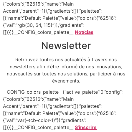
{“colors”:{“62516”:{“name”:”Main
Accent”,”parent”:-1}},”gradients”:[]},”palettes”:
[{“name”:”Default Palette”,”value”:{“colors”:{“62516”:
{“val”:”rgb(30, 64, 115)”}},”gradients”:
[]}}]}__CONFIG_colors_palette__
Notícias
Newsletter
Retrouvez toutes nos actualités à travers nos
newsletters afin d’être informé de nos innovations,
nouveautés sur toutes nos solutions, participer à nos
événements.
__CONFIG_colors_palette__{“active_palette”:0,”config”:
{“colors”:{“62516”:{“name”:”Main
Accent”,”parent”:-1}},”gradients”:[]},”palettes”:
[{“name”:”Default Palette”,”value”:{“colors”:{“62516”:
{“val”:”var(–tcb-color-1)”}},”gradients”:
[]}}]}__CONFIG_colors_palette__
S’inscrire