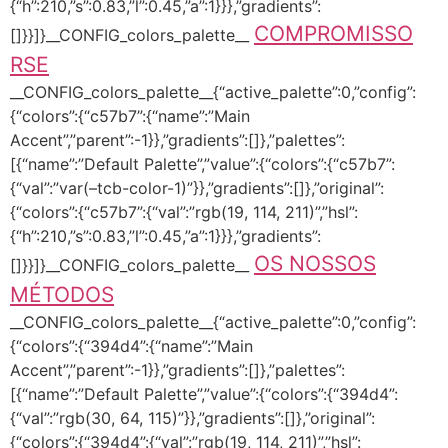
{“h”:210,”s”:0.83,”l”:0.45,”a”:1}}},”gradients”:
COMPROMISSO
[]}}]}__CONFIG_colors_palette__
RSE
__CONFIG_colors_palette__{“active_palette”:0,”config”:
{“colors”:{“c57b7”:{“name”:”Main
Accent”,”parent”:-1}},”gradients”:[]},”palettes”:
[{“name”:”Default Palette”,”value”:{“colors”:{“c57b7”:
{“val”:”var(–tcb-color-1)”}},”gradients”:[]},”original”:
{“colors”:{“c57b7”:{“val”:”rgb(19, 114, 211)”,”hsl”:
{“h”:210,”s”:0.83,”l”:0.45,”a”:1}}},”gradients”:
OS NOSSOS
[]}}]}__CONFIG_colors_palette__
MÉTODOS
__CONFIG_colors_palette__{“active_palette”:0,”config”:
{“colors”:{“394d4”:{“name”:”Main
Accent”,”parent”:-1}},”gradients”:[]},”palettes”:
[{“name”:”Default Palette”,”value”:{“colors”:{“394d4”:
{“val”:”rgb(30, 64, 115)”}},”gradients”:[]},”original”:
{“colors”:{“394d4”:{“val”:”rgb(19, 114, 211)”,”hsl”: