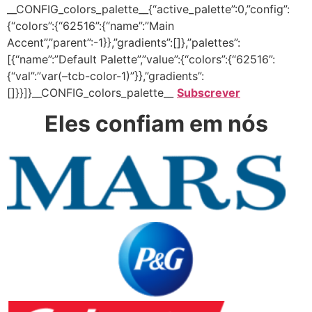
__CONFIG_colors_palette__{“active_palette”:0,”config”:
{“colors”:{“62516”:{“name”:”Main
Accent”,”parent”:-1}},”gradients”:[]},”palettes”:
[{“name”:”Default Palette”,”value”:{“colors”:{“62516”:
{“val”:”var(–tcb-color-1)”}},”gradients”:
[]}}]}__CONFIG_colors_palette__
Subscrever
Eles confiam em nós