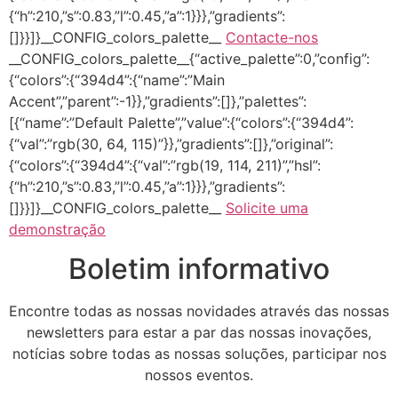
{“h”:210,”s”:0.83,”l”:0.45,”a”:1}}},”gradients”:
[]}}]}__CONFIG_colors_palette__
Contacte-nos
__CONFIG_colors_palette__{“active_palette”:0,”config”:
{“colors”:{“394d4”:{“name”:”Main
Accent”,”parent”:-1}},”gradients”:[]},”palettes”:
[{“name”:”Default Palette”,”value”:{“colors”:{“394d4”:
{“val”:”rgb(30, 64, 115)”}},”gradients”:[]},”original”:
{“colors”:{“394d4”:{“val”:”rgb(19, 114, 211)”,”hsl”:
{“h”:210,”s”:0.83,”l”:0.45,”a”:1}}},”gradients”:
[]}}]}__CONFIG_colors_palette__
Solicite uma
demonstração
Boletim informativo
Encontre todas as nossas novidades através das nossas
newsletters para estar a par das nossas inovações,
notícias sobre todas as nossas soluções, participar nos
nossos eventos.