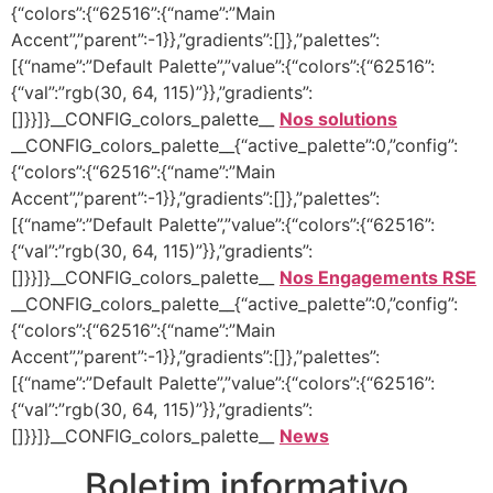
{“colors”:{“62516”:{“name”:”Main
Accent”,”parent”:-1}},”gradients”:[]},”palettes”:
[{“name”:”Default Palette”,”value”:{“colors”:{“62516”:
{“val”:”rgb(30, 64, 115)”}},”gradients”:
[]}}]}__CONFIG_colors_palette__
Nos solutions
__CONFIG_colors_palette__{“active_palette”:0,”config”:
{“colors”:{“62516”:{“name”:”Main
Accent”,”parent”:-1}},”gradients”:[]},”palettes”:
[{“name”:”Default Palette”,”value”:{“colors”:{“62516”:
{“val”:”rgb(30, 64, 115)”}},”gradients”:
[]}}]}__CONFIG_colors_palette__
Nos Engagements RSE
__CONFIG_colors_palette__{“active_palette”:0,”config”:
{“colors”:{“62516”:{“name”:”Main
Accent”,”parent”:-1}},”gradients”:[]},”palettes”:
[{“name”:”Default Palette”,”value”:{“colors”:{“62516”:
{“val”:”rgb(30, 64, 115)”}},”gradients”:
[]}}]}__CONFIG_colors_palette__
News
Boletim informativo