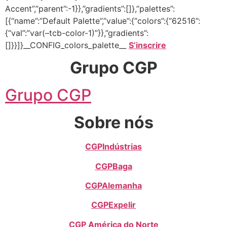
Accent”,”parent”:-1}},”gradients”:[]},”palettes”:
[{“name”:”Default Palette”,”value”:{“colors”:{“62516”:
{“val”:”var(–tcb-color-1)”}},”gradients”:
[]}}]}__CONFIG_colors_palette__
S’inscrire
Grupo CGP
Grupo CGP
Sobre nós
CGPIndústrias
CGPBaga
CGPAlemanha
CGPExpelir
CGP América do Norte