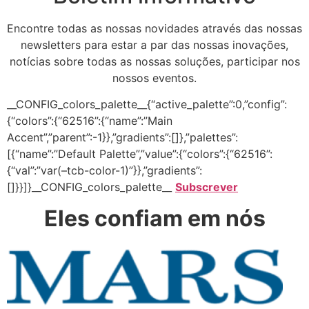
Encontre todas as nossas novidades através das nossas
newsletters para estar a par das nossas inovações,
notícias sobre todas as nossas soluções, participar nos
nossos eventos.
__CONFIG_colors_palette__{“active_palette”:0,”config”:
{“colors”:{“62516”:{“name”:”Main
Accent”,”parent”:-1}},”gradients”:[]},”palettes”:
[{“name”:”Default Palette”,”value”:{“colors”:{“62516”:
{“val”:”var(–tcb-color-1)”}},”gradients”:
[]}}]}__CONFIG_colors_palette__
Subscrever
Eles confiam em nós