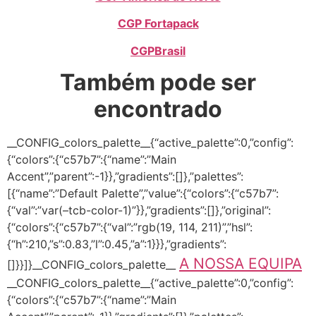
CGP Fortapack
CGPBrasil
Também pode ser
encontrado
__CONFIG_colors_palette__{“active_palette”:0,”config”:
{“colors”:{“c57b7”:{“name”:”Main
Accent”,”parent”:-1}},”gradients”:[]},”palettes”:
[{“name”:”Default Palette”,”value”:{“colors”:{“c57b7”:
{“val”:”var(–tcb-color-1)”}},”gradients”:[]},”original”:
{“colors”:{“c57b7”:{“val”:”rgb(19, 114, 211)”,”hsl”:
{“h”:210,”s”:0.83,”l”:0.45,”a”:1}}},”gradients”:
A NOSSA EQUIPA
[]}}]}__CONFIG_colors_palette__
__CONFIG_colors_palette__{“active_palette”:0,”config”:
{“colors”:{“c57b7”:{“name”:”Main