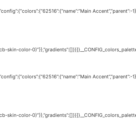
onfig”:{“colors”:{“62516”:{“name”:”Main Accent”,”parent”:-1}}
(–tcb-skin-color-0)”}},”gradients”:[]}}]}__CONFIG_colors_palet
onfig”:{“colors”:{“62516”:{“name”:”Main Accent”,”parent”:-1}}
(–tcb-skin-color-0)”}},”gradients”:[]}}]}__CONFIG_colors_palet