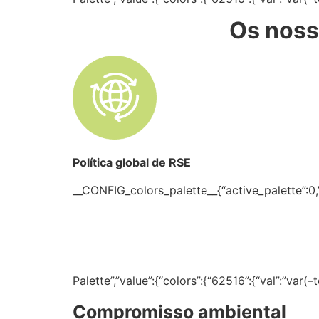
Os noss
Política global de RSE
__CONFIG_colors_palette__{“active_palette”:0,”c
Palette”,”value”:{“colors”:{“62516”:{“val”:”var
Compromisso ambiental