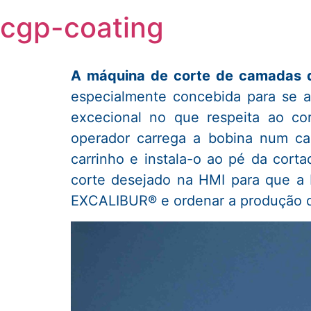
Skip
cgp-coating
to
content
A máquina de corte de camadas d
especialmente concebida para se a
excecional no que respeita ao co
operador carrega a bobina num car
carrinho e instala-o ao pé da cor
corte desejado na HMI para que a 
EXCALIBUR® e ordenar a produção d