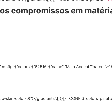
os compromissos em matéri
onfig”:{“colors”:{“62516”:{“name”:”Main Accent”,”parent”:-1}}
(–tcb-skin-color-0)”}},”gradients”:[]}}]}__CONFIG_colors_palet