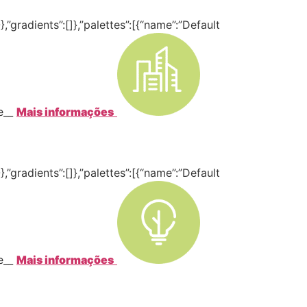
,”gradients”:[]},”palettes”:[{“name”:”Default
te__
Mais informações
,”gradients”:[]},”palettes”:[{“name”:”Default
te__
Mais informações