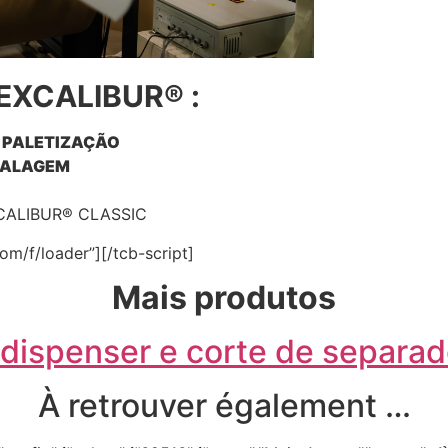
 EXCALIBUR® :
E PALETIZAÇÃO
BALAGEM
XCALIBUR® CLASSIC
om/f/loader”][/tcb-script]
Mais produtos
ispenser e corte de separad
À retrouver également …