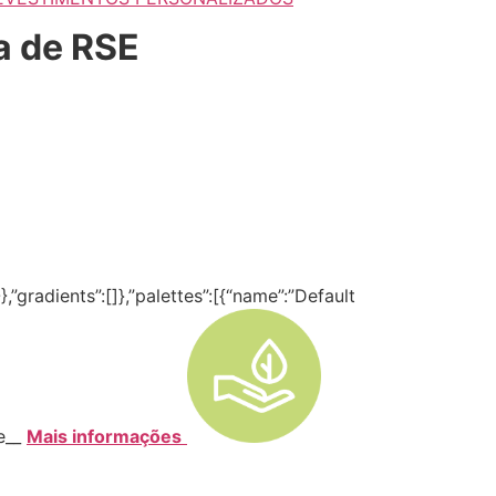
a de RSE
,”gradients”:[]},”palettes”:[{“name”:”Default
te__
Mais informações