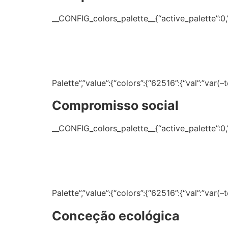
__CONFIG_colors_palette__{“active_palette”:0,”c
Palette”,”value”:{“colors”:{“62516”:{“val”:”var
Compromisso social
__CONFIG_colors_palette__{“active_palette”:0,”c
Palette”,”value”:{“colors”:{“62516”:{“val”:”var
Conceção ecológica