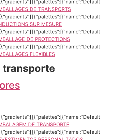
,”gradients”:[]},”palettes”:[{“name”:”Default
MBALLAGES DE TRANSPORTS
,”gradients”:[]},”palettes”:[{“name”:”Default
NDUCTIONS SUR MESURE
,”gradients”:[]},”palettes”:[{“name”:”Default
MBALLAGE DE PROTECTIONS
,”gradients”:[]},”palettes”:[{“name”:”Default
MBALLAGES FLEXIBLES
 transporte
ores
,”gradients”:[]},”palettes”:[{“name”:”Default
MBALAGEM DE TRANSPORTE
,”gradients”:[]},”palettes”:[{“name”:”Default
EVESTIMENTOS PERSONALIZADOS