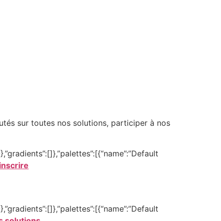
tés sur toutes nos solutions, participer à nos
,”gradients”:[]},”palettes”:[{“name”:”Default
inscrire
,”gradients”:[]},”palettes”:[{“name”:”Default
 solutions