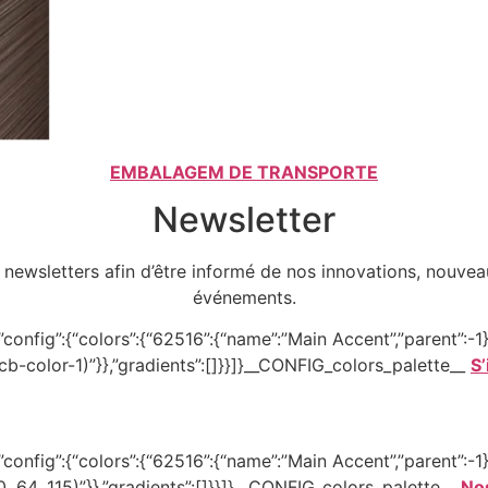
EMBALAGEM DE TRANSPORTE
Newsletter
 newsletters afin d’être informé de nos innovations, nouveau
événements.
onfig”:{“colors”:{“62516”:{“name”:”Main Accent”,”parent”:-1}}
–tcb-color-1)”}},”gradients”:[]}}]}__CONFIG_colors_palette__
S’
onfig”:{“colors”:{“62516”:{“name”:”Main Accent”,”parent”:-1}}
30, 64, 115)”}},”gradients”:[]}}]}__CONFIG_colors_palette__
Nos