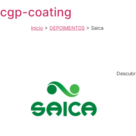
Skip
cgp-coating
to
content
Início
>
DEPOIMENTOS
>
Saica
Descubr