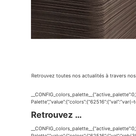
Retrouvez toutes nos actualités à travers nos
__CONFIG_colors_palette__{“active_palette”:0,”c
Palette”,”value”:{“colors”:{“62516”:{“val”:”var(
Retrouvez …
__CONFIG_colors_palette__{“active_palette”:0,”c
Palette”,”value”:{“colors”:{“62516”:{“val”:”rgb(