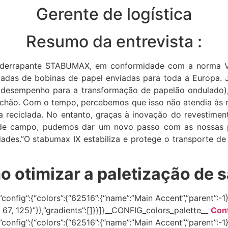
Gerente de logística
Resumo da entrevista :
tiderrapante STABUMAX, em conformidade com a norma V
ladas de bobinas de papel enviadas para toda a Europa. J
o desempenho para a transformação de papelão ondulado), 
chão. Com o tempo, percebemos que isso não atendia às n
ha reciclada. No entanto, graças à inovação do revesti
es de campo, pudemos dar um novo passo com as nossas 
dades.”O stabumax IX estabiliza e protege o transporte d
 otimizar a paletização de s
onfig”:{“colors”:{“62516”:{“name”:”Main Accent”,”parent”:-1}}
0, 67, 125)”}},”gradients”:[]}}]}__CONFIG_colors_palette__
Con
onfig”:{“colors”:{“62516”:{“name”:”Main Accent”,”parent”:-1}}