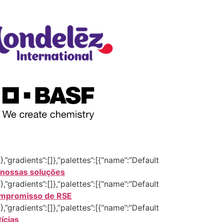
,”gradients”:[]},”palettes”:[{“name”:”Default
 nossas soluções
,”gradients”:[]},”palettes”:[{“name”:”Default
mpromisso de RSE
,”gradients”:[]},”palettes”:[{“name”:”Default
ícias