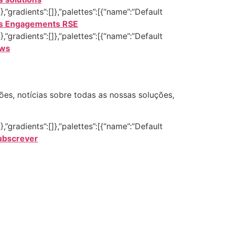
,”gradients”:[]},”palettes”:[{“name”:”Default
s Engagements RSE
,”gradients”:[]},”palettes”:[{“name”:”Default
ws
es, notícias sobre todas as nossas soluções,
,”gradients”:[]},”palettes”:[{“name”:”Default
ubscrever