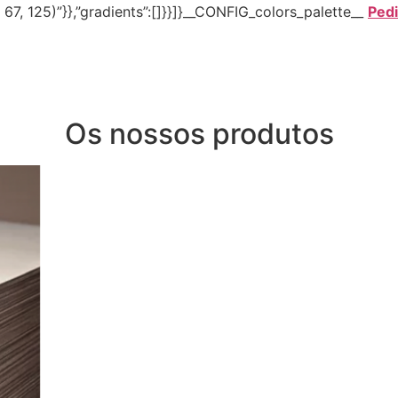
0, 67, 125)”}},”gradients”:[]}}]}__CONFIG_colors_palette__
Ped
Os nossos produtos