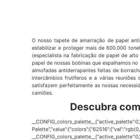
O nosso tapete de amarração de papel an
estabilizar e proteger mais de 600.000 tone
(especialista na fabricação de papel de alt
papel de nossas bobinas que espalhamos no 
almofadas antiderrapantes feitas de borrac
intercâmbios frutíferos e a várias reuniõ
satisfazem perfeitamente as nossas necessi
camiões.
Descubra como
__CONFIG_colors_palette__{“active_palette”:0,”c
Palette”,”value”:{“colors”:{“62516”:{“val”:”rgb(
__CONFIG_colors_palette__{“active_palette”:0,”c