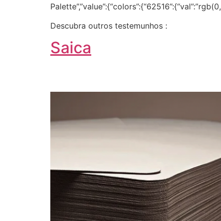
Palette”,”value”:{“colors”:{“62516”:{“val”:”rgb(
Descubra outros testemunhos :
Saica