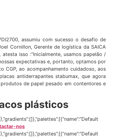
DI2700, assumiu com sucesso o desafio de
oel Cornillon, Gerente de logística da SAICA
atesta isso :”Inicialmente, usamos papelão /
ossas expectativas e, portanto, optamos por
mento CGP, ao acompanhamento cuidadoso, aos
placas antiderrapantes stabumax, que agora
e produtos de papel pesado em contentores e
acos plásticos
,”gradients”:[]},”palettes”:[{“name”:”Default
tactar-nos
,”gradients”:[]},”palettes”:[{“name”:”Default