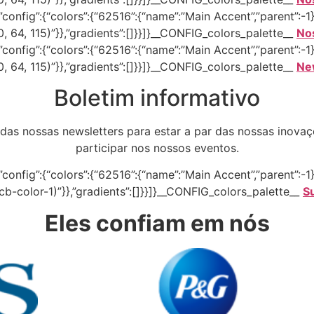
onfig”:{“colors”:{“62516”:{“name”:”Main Accent”,”parent”:-1}}
30, 64, 115)”}},”gradients”:[]}}]}__CONFIG_colors_palette__
No
onfig”:{“colors”:{“62516”:{“name”:”Main Accent”,”parent”:-1}}
30, 64, 115)”}},”gradients”:[]}}]}__CONFIG_colors_palette__
Ne
Boletim informativo
das nossas newsletters para estar a par das nossas inovaçõ
participar nos nossos eventos.
onfig”:{“colors”:{“62516”:{“name”:”Main Accent”,”parent”:-1}}
–tcb-color-1)”}},”gradients”:[]}}]}__CONFIG_colors_palette__
S
Eles confiam em nós