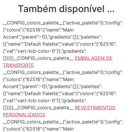
Também disponível …
__CONFIG_colors_palette__{“active_palette”:0,”config”:
{“colors”:{“62516”:{“name”:”Main
Accent”,”parent”:-1}},”gradients”:[]},”palettes”:
[{“name”:”Default Palette”,”value”:{“colors”:{“62516”:
{“val”:”var(–tcb-color-1)”}},”gradients”:
[]}}]}__CONFIG_colors_palette__
EMBALAGEM DE
TRANSPORTE
__CONFIG_colors_palette__{“active_palette”:0,”config”:
{“colors”:{“62516”:{“name”:”Main
Accent”,”parent”:-1}},”gradients”:[]},”palettes”:
[{“name”:”Default Palette”,”value”:{“colors”:{“62516”:
{“val”:”var(–tcb-color-1)”}},”gradients”:
[]}}]}__CONFIG_colors_palette__
REVESTIMIENTOS
PERSONALIZADOS
__CONFIG_colors_palette__{“active_palette”:0,”config”:
{“colors”:{“62516”:{“name”:”Main