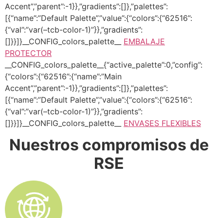
Accent”,”parent”:-1}},”gradients”:[]},”palettes”:
[{“name”:”Default Palette”,”value”:{“colors”:{“62516”:
{“val”:”var(–tcb-color-1)”}},”gradients”:
[]}}]}__CONFIG_colors_palette__
EMBALAJE
PROTECTOR
__CONFIG_colors_palette__{“active_palette”:0,”config”:
{“colors”:{“62516”:{“name”:”Main
Accent”,”parent”:-1}},”gradients”:[]},”palettes”:
[{“name”:”Default Palette”,”value”:{“colors”:{“62516”:
{“val”:”var(–tcb-color-1)”}},”gradients”:
[]}}]}__CONFIG_colors_palette__
ENVASES FLEXIBLES
Nuestros compromisos de
RSE