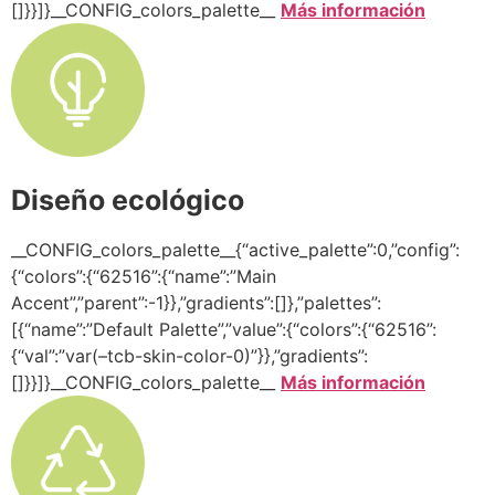
[]}}]}__CONFIG_colors_palette__
Más información
Diseño ecológico
__CONFIG_colors_palette__{“active_palette”:0,”config”:
{“colors”:{“62516”:{“name”:”Main
Accent”,”parent”:-1}},”gradients”:[]},”palettes”:
[{“name”:”Default Palette”,”value”:{“colors”:{“62516”:
{“val”:”var(–tcb-skin-color-0)”}},”gradients”:
[]}}]}__CONFIG_colors_palette__
Más información