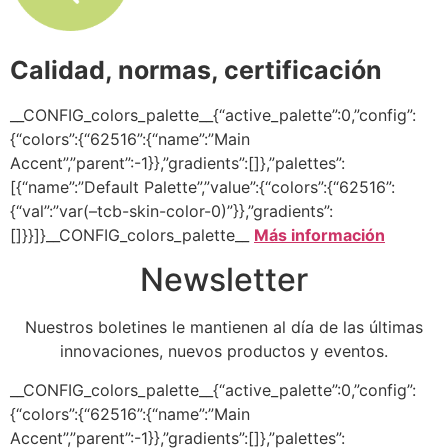
Calidad, normas, certificación
__CONFIG_colors_palette__{“active_palette”:0,”config”:
{“colors”:{“62516”:{“name”:”Main
Accent”,”parent”:-1}},”gradients”:[]},”palettes”:
[{“name”:”Default Palette”,”value”:{“colors”:{“62516”:
{“val”:”var(–tcb-skin-color-0)”}},”gradients”:
[]}}]}__CONFIG_colors_palette__
Más información
Newsletter
Nuestros boletines le mantienen al día de las últimas
innovaciones, nuevos productos y eventos.
__CONFIG_colors_palette__{“active_palette”:0,”config”:
{“colors”:{“62516”:{“name”:”Main
Accent”,”parent”:-1}},”gradients”:[]},”palettes”: