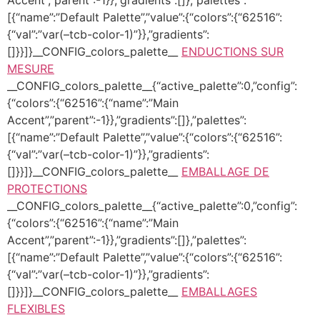
Accent”,”parent”:-1}},”gradients”:[]},”palettes”:
[{“name”:”Default Palette”,”value”:{“colors”:{“62516”:
{“val”:”var(–tcb-color-1)”}},”gradients”:
[]}}]}__CONFIG_colors_palette__
ENDUCTIONS SUR
MESURE
__CONFIG_colors_palette__{“active_palette”:0,”config”:
{“colors”:{“62516”:{“name”:”Main
Accent”,”parent”:-1}},”gradients”:[]},”palettes”:
[{“name”:”Default Palette”,”value”:{“colors”:{“62516”:
{“val”:”var(–tcb-color-1)”}},”gradients”:
[]}}]}__CONFIG_colors_palette__
EMBALLAGE DE
PROTECTIONS
__CONFIG_colors_palette__{“active_palette”:0,”config”:
{“colors”:{“62516”:{“name”:”Main
Accent”,”parent”:-1}},”gradients”:[]},”palettes”:
[{“name”:”Default Palette”,”value”:{“colors”:{“62516”:
{“val”:”var(–tcb-color-1)”}},”gradients”:
[]}}]}__CONFIG_colors_palette__
EMBALLAGES
FLEXIBLES