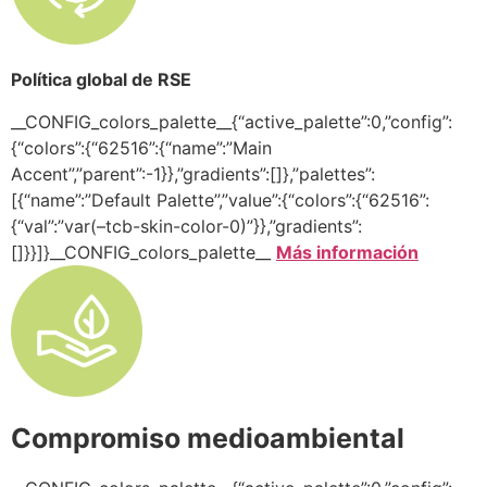
Política global de RSE
__CONFIG_colors_palette__{“active_palette”:0,”config”:
{“colors”:{“62516”:{“name”:”Main
Accent”,”parent”:-1}},”gradients”:[]},”palettes”:
[{“name”:”Default Palette”,”value”:{“colors”:{“62516”:
{“val”:”var(–tcb-skin-color-0)”}},”gradients”:
[]}}]}__CONFIG_colors_palette__
Más información
Compromiso medioambiental