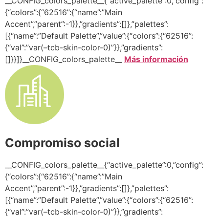
__CONFIG_colors_palette__{“active_palette”:0,”config”:
{“colors”:{“62516”:{“name”:”Main
Accent”,”parent”:-1}},”gradients”:[]},”palettes”:
[{“name”:”Default Palette”,”value”:{“colors”:{“62516”:
{“val”:”var(–tcb-skin-color-0)”}},”gradients”:
[]}}]}__CONFIG_colors_palette__
Más información
Compromiso social
__CONFIG_colors_palette__{“active_palette”:0,”config”:
{“colors”:{“62516”:{“name”:”Main
Accent”,”parent”:-1}},”gradients”:[]},”palettes”:
[{“name”:”Default Palette”,”value”:{“colors”:{“62516”:
{“val”:”var(–tcb-skin-color-0)”}},”gradients”: