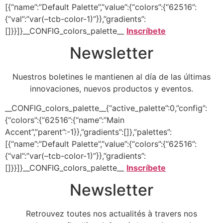
[{“name”:”Default Palette”,”value”:{“colors”:{“62516”:
{“val”:”var(–tcb-color-1)”}},”gradients”:
[]}}]}__CONFIG_colors_palette__
Inscríbete
Newsletter
Nuestros boletines le mantienen al día de las últimas
innovaciones, nuevos productos y eventos.
__CONFIG_colors_palette__{“active_palette”:0,”config”:
{“colors”:{“62516”:{“name”:”Main
Accent”,”parent”:-1}},”gradients”:[]},”palettes”:
[{“name”:”Default Palette”,”value”:{“colors”:{“62516”:
{“val”:”var(–tcb-color-1)”}},”gradients”:
[]}}]}__CONFIG_colors_palette__
Inscríbete
Newsletter
Retrouvez toutes nos actualités à travers nos