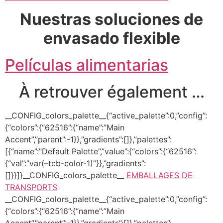
Nuestras soluciones de
envasado flexible
Películas alimentarias
À retrouver également …
__CONFIG_colors_palette__{“active_palette”:0,”config”:
{“colors”:{“62516”:{“name”:”Main
Accent”,”parent”:-1}},”gradients”:[]},”palettes”:
[{“name”:”Default Palette”,”value”:{“colors”:{“62516”:
{“val”:”var(–tcb-color-1)”}},”gradients”:
[]}}]}__CONFIG_colors_palette__
EMBALLAGES DE
TRANSPORTS
__CONFIG_colors_palette__{“active_palette”:0,”config”:
{“colors”:{“62516”:{“name”:”Main