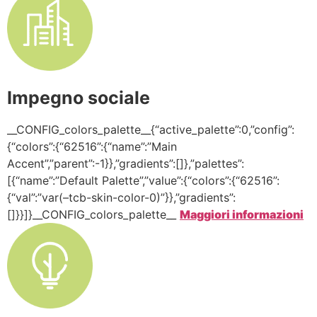
Impegno sociale
__CONFIG_colors_palette__{“active_palette”:0,”config”:
{“colors”:{“62516”:{“name”:”Main
Accent”,”parent”:-1}},”gradients”:[]},”palettes”:
[{“name”:”Default Palette”,”value”:{“colors”:{“62516”:
{“val”:”var(–tcb-skin-color-0)”}},”gradients”:
[]}}]}__CONFIG_colors_palette__
Maggiori informazioni