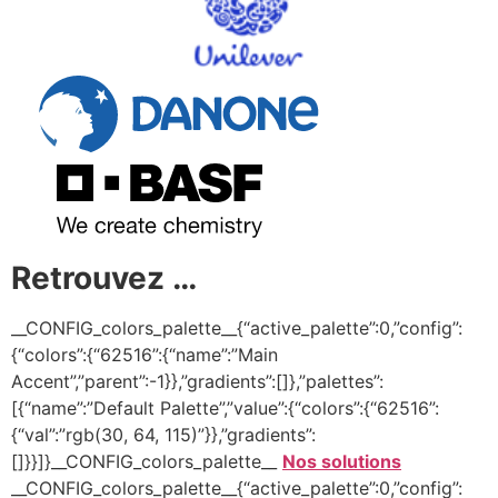
Retrouvez …
__CONFIG_colors_palette__{“active_palette”:0,”config”:
{“colors”:{“62516”:{“name”:”Main
Accent”,”parent”:-1}},”gradients”:[]},”palettes”:
[{“name”:”Default Palette”,”value”:{“colors”:{“62516”:
{“val”:”rgb(30, 64, 115)”}},”gradients”:
[]}}]}__CONFIG_colors_palette__
Nos solutions
__CONFIG_colors_palette__{“active_palette”:0,”config”: