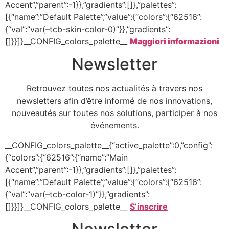
Accent”,”parent”:-1}},”gradients”:[]},”palettes”:
[{“name”:”Default Palette”,”value”:{“colors”:{“62516”:
{“val”:”var(–tcb-skin-color-0)”}},”gradients”:
[]}}]}__CONFIG_colors_palette__
Maggiori informazioni
Newsletter
Retrouvez toutes nos actualités à travers nos
newsletters afin d’être informé de nos innovations,
nouveautés sur toutes nos solutions, participer à nos
événements.
__CONFIG_colors_palette__{“active_palette”:0,”config”:
{“colors”:{“62516”:{“name”:”Main
Accent”,”parent”:-1}},”gradients”:[]},”palettes”:
[{“name”:”Default Palette”,”value”:{“colors”:{“62516”:
{“val”:”var(–tcb-color-1)”}},”gradients”:
[]}}]}__CONFIG_colors_palette__
S’inscrire