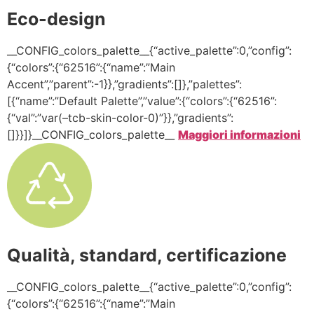
Eco-design
__CONFIG_colors_palette__{“active_palette”:0,”config”:
{“colors”:{“62516”:{“name”:”Main
Accent”,”parent”:-1}},”gradients”:[]},”palettes”:
[{“name”:”Default Palette”,”value”:{“colors”:{“62516”:
{“val”:”var(–tcb-skin-color-0)”}},”gradients”:
[]}}]}__CONFIG_colors_palette__
Maggiori informazioni
Qualità, standard, certificazione
__CONFIG_colors_palette__{“active_palette”:0,”config”:
{“colors”:{“62516”:{“name”:”Main