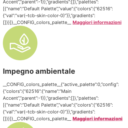
Accent”,”parent”:-1}},”gradients”:[]},”palettes”:
[{“name”:”Default Palette”,”value”:{“colors”:{“62516”:
{“val”:”var(–tcb-skin-color-0)”}},”gradients”:
[]}}]}__CONFIG_colors_palette__
Maggiori informazioni
Impegno ambientale
__CONFIG_colors_palette__{“active_palette”:0,”config”:
{“colors”:{“62516”:{“name”:”Main
Accent”,”parent”:-1}},”gradients”:[]},”palettes”:
[{“name”:”Default Palette”,”value”:{“colors”:{“62516”:
{“val”:”var(–tcb-skin-color-0)”}},”gradients”:
[]}}]}__CONFIG_colors_palette__
Maggiori informazioni