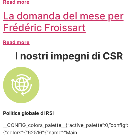
Read more
La domanda del mese per
Frédéric Froissart
Read more
I nostri impegni di CSR
Politica globale di RSI
__CONFIG_colors_palette__{“active_palette”:0,”config”:
{“colors”:{“62516”:{“name”:”Main