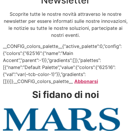
Newsletter
Scoprite tutte le nostre novità attraverso le nostre
newsletter per essere informati sulle nostre innovazioni,
le notizie su tutte le nostre soluzioni, partecipate ai
nostri eventi.
__CONFIG_colors_palette__{“active_palette”:0,”config”:
{“colors”:{“62516”:{“name”:”Main
Accent”,”parent”:-1}},”gradients”:[]},”palettes”:
[{“name”:”Default Palette”,”value”:{“colors”:{“62516”:
{“val”:”var(–tcb-color-1)”}},”gradients”:
[]}}]}__CONFIG_colors_palette__
Abbonarsi
Si fidano di noi