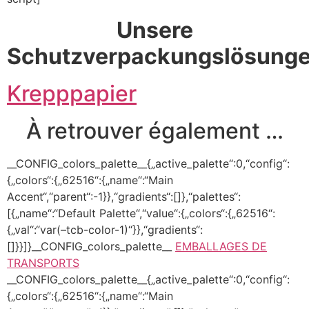
Unsere
Schutzverpackungslösung
Krepppapier
À retrouver également …
__CONFIG_colors_palette__{„active_palette“:0,“config“:
{„colors“:{„62516“:{„name“:“Main
Accent“,“parent“:-1}},“gradients“:[]},“palettes“:
[{„name“:“Default Palette“,“value“:{„colors“:{„62516“:
{„val“:“var(–tcb-color-1)“}},“gradients“:
[]}}]}__CONFIG_colors_palette__
EMBALLAGES DE
TRANSPORTS
__CONFIG_colors_palette__{„active_palette“:0,“config“:
{„colors“:{„62516“:{„name“:“Main