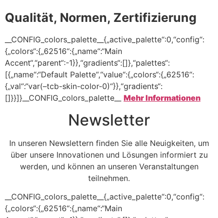
Qualität, Normen, Zertifizierung
__CONFIG_colors_palette__{„active_palette“:0,“config“:
{„colors“:{„62516“:{„name“:“Main
Accent“,“parent“:-1}},“gradients“:[]},“palettes“:
[{„name“:“Default Palette“,“value“:{„colors“:{„62516“:
{„val“:“var(–tcb-skin-color-0)“}},“gradients“:
[]}}]}__CONFIG_colors_palette__
Mehr Informationen
Newsletter
In unseren Newslettern finden Sie alle Neuigkeiten, um
über unsere Innovationen und Lösungen informiert zu
werden, und können an unseren Veranstaltungen
teilnehmen.
__CONFIG_colors_palette__{„active_palette“:0,“config“:
{„colors“:{„62516“:{„name“:“Main