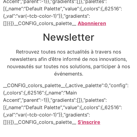
Accent“,“parent“:-1}},“gradients“:[]},“palettes“:
[{„name“:“Default Palette“,“value“:{„colors“:{„62516“:
{„val“:“var(–tcb-color-1)“}},“gradients“:
[]}}]}__CONFIG_colors_palette__
Abonnieren
Newsletter
Retrouvez toutes nos actualités à travers nos
newsletters afin d’être informé de nos innovations,
nouveautés sur toutes nos solutions, participer à nos
événements.
__CONFIG_colors_palette__{„active_palette“:0,“config“:
{„colors“:{„62516“:{„name“:“Main
Accent“,“parent“:-1}},“gradients“:[]},“palettes“:
[{„name“:“Default Palette“,“value“:{„colors“:{„62516“:
{„val“:“var(–tcb-color-1)“}},“gradients“:
[]}}]}__CONFIG_colors_palette__
S’inscrire