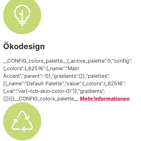
Ökodesign
__CONFIG_colors_palette__{„active_palette“:0,“config“:
{„colors“:{„62516“:{„name“:“Main
Accent“,“parent“:-1}},“gradients“:[]},“palettes“:
[{„name“:“Default Palette“,“value“:{„colors“:{„62516“:
{„val“:“var(–tcb-skin-color-0)“}},“gradients“:
[]}}]}__CONFIG_colors_palette__
Mehr Informationen