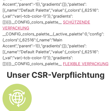
Accent“,“parent“:-1}},“gradients“:[]},“palettes“:
[{„name“:“Default Palette“,“value“:{„colors“:{„62516“:
{„val“:“var(–tcb-color-1)“}},“gradients“:
[]}}]}__CONFIG_colors_palette__
SCHÜTZENDE
VERPACKUNG
__CONFIG_colors_palette__{„active_palette“:0,“config“:
{„colors“:{„62516“:{„name“:“Main
Accent“,“parent“:-1}},“gradients“:[]},“palettes“:
[{„name“:“Default Palette“,“value“:{„colors“:{„62516“:
{„val“:“var(–tcb-color-1)“}},“gradients“:
[]}}]}__CONFIG_colors_palette__
FLEXIBLE VERPACKUNG
Unser CSR-Verpflichtung