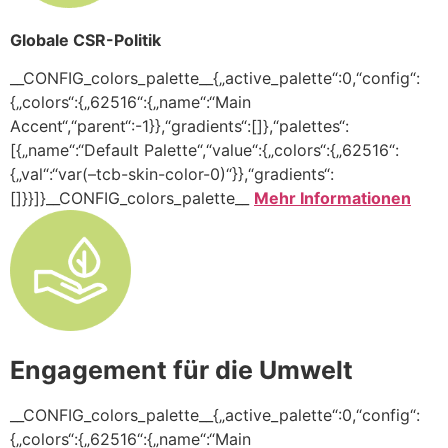
Globale CSR-Politik
__CONFIG_colors_palette__{„active_palette“:0,“config“:
{„colors“:{„62516“:{„name“:“Main
Accent“,“parent“:-1}},“gradients“:[]},“palettes“:
[{„name“:“Default Palette“,“value“:{„colors“:{„62516“:
{„val“:“var(–tcb-skin-color-0)“}},“gradients“:
[]}}]}__CONFIG_colors_palette__
Mehr Informationen
Engagement für die Umwelt
__CONFIG_colors_palette__{„active_palette“:0,“config“:
{„colors“:{„62516“:{„name“:“Main