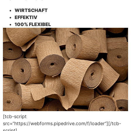
WIRTSCHAFT
EFFEKTIV
100% FLEXIBEL
[tcb-script
src=“https://webforms.pipedrive.com/f/loader“][/tcb-
script]