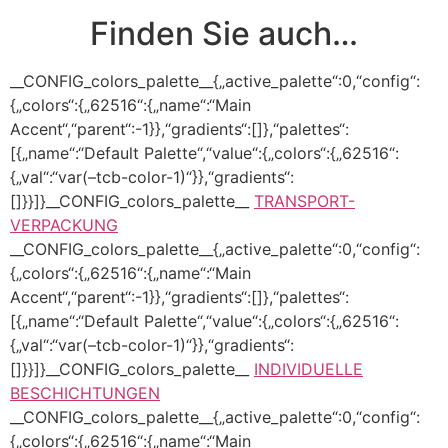
Finden Sie auch…
__CONFIG_colors_palette__{„active_palette“:0,“config“:
{„colors“:{„62516“:{„name“:“Main
Accent“,“parent“:-1}},“gradients“:[]},“palettes“:
[{„name“:“Default Palette“,“value“:{„colors“:{„62516“:
{„val“:“var(–tcb-color-1)“}},“gradients“:
[]}}]}__CONFIG_colors_palette__
TRANSPORT-
VERPACKUNG
__CONFIG_colors_palette__{„active_palette“:0,“config“:
{„colors“:{„62516“:{„name“:“Main
Accent“,“parent“:-1}},“gradients“:[]},“palettes“:
[{„name“:“Default Palette“,“value“:{„colors“:{„62516“:
{„val“:“var(–tcb-color-1)“}},“gradients“:
[]}}]}__CONFIG_colors_palette__
INDIVIDUELLE
BESCHICHTUNGEN
__CONFIG_colors_palette__{„active_palette“:0,“config“:
{„colors“:{„62516“:{„name“:“Main