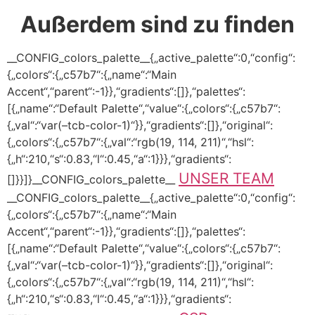
Außerdem sind zu finden
__CONFIG_colors_palette__{„active_palette“:0,“config“:
{„colors“:{„c57b7“:{„name“:“Main
Accent“,“parent“:-1}},“gradients“:[]},“palettes“:
[{„name“:“Default Palette“,“value“:{„colors“:{„c57b7“:
{„val“:“var(–tcb-color-1)“}},“gradients“:[]},“original“:
{„colors“:{„c57b7“:{„val“:“rgb(19, 114, 211)“,“hsl“:
{„h“:210,“s“:0.83,“l“:0.45,“a“:1}}},“gradients“:
UNSER TEAM
[]}}]}__CONFIG_colors_palette__
__CONFIG_colors_palette__{„active_palette“:0,“config“:
{„colors“:{„c57b7“:{„name“:“Main
Accent“,“parent“:-1}},“gradients“:[]},“palettes“:
[{„name“:“Default Palette“,“value“:{„colors“:{„c57b7“:
{„val“:“var(–tcb-color-1)“}},“gradients“:[]},“original“:
{„colors“:{„c57b7“:{„val“:“rgb(19, 114, 211)“,“hsl“:
{„h“:210,“s“:0.83,“l“:0.45,“a“:1}}},“gradients“: