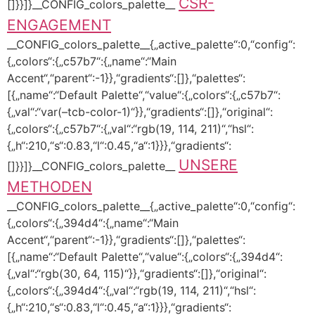
CSR-
[]}}]}__CONFIG_colors_palette__
ENGAGEMENT
__CONFIG_colors_palette__{„active_palette“:0,“config“:
{„colors“:{„c57b7“:{„name“:“Main
Accent“,“parent“:-1}},“gradients“:[]},“palettes“:
[{„name“:“Default Palette“,“value“:{„colors“:{„c57b7“:
{„val“:“var(–tcb-color-1)“}},“gradients“:[]},“original“:
{„colors“:{„c57b7“:{„val“:“rgb(19, 114, 211)“,“hsl“:
{„h“:210,“s“:0.83,“l“:0.45,“a“:1}}},“gradients“:
UNSERE
[]}}]}__CONFIG_colors_palette__
METHODEN
__CONFIG_colors_palette__{„active_palette“:0,“config“:
{„colors“:{„394d4“:{„name“:“Main
Accent“,“parent“:-1}},“gradients“:[]},“palettes“:
[{„name“:“Default Palette“,“value“:{„colors“:{„394d4“:
{„val“:“rgb(30, 64, 115)“}},“gradients“:[]},“original“:
{„colors“:{„394d4“:{„val“:“rgb(19, 114, 211)“,“hsl“:
{„h“:210,“s“:0.83,“l“:0.45,“a“:1}}},“gradients“: