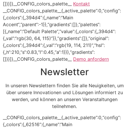
[]}}]}__CONFIG_colors_palette__
Kontakt
__CONFIG_colors_palette__{„active_palette“:0,“config“:
{„colors“:{„394d4“:{„name“:“Main
Accent“,“parent“:-1}},“gradients“:[]},“palettes“:
[{„name“:“Default Palette“,“value“:{„colors“:{„394d4“:
{„val“:“rgb(30, 64, 115)“}},“gradients“:[]},“original“:
{„colors“:{„394d4“:{„val“:“rgb(19, 114, 211)“,“hsl“:
{„h“:210,“s“:0.83,“l“:0.45,“a“:1}}},“gradients“:
[]}}]}__CONFIG_colors_palette__
Demo anfordern
Newsletter
In unseren Newslettern finden Sie alle Neuigkeiten, um
über unsere Innovationen und Lösungen informiert zu
werden, und können an unseren Veranstaltungen
teilnehmen.
__CONFIG_colors_palette__{„active_palette“:0,“config“:
{„colors“:{„62516“:{„name“:“Main