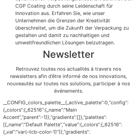
CGP Coating durch seine Leidenschaft für
Innovation aus. Erfahren Sie, wie unser
Unternehmen die Grenzen der Kreativität
überschreitet, um die Zukunft der Verpackung zu
gestalten und damit zu nachhaltigen und
umweltfreundlichen Lösungen beizutragen.
Newsletter
Retrouvez toutes nos actualités à travers nos
newsletters afin d’être informé de nos innovations,
nouveautés sur toutes nos solutions, participer à nos
événements.
__CONFIG_colors_palette__{„active_palette“:0,“config“:
{„colors“:{„62516“:{„name“:“Main
Accent“,“parent“:-1}},“gradients“:[]},“palettes“:
[{„name“:“Default Palette“,“value“:{„colors“:{„62516“:
{„val“:“var(–tcb-color-1)“}},“gradients“: