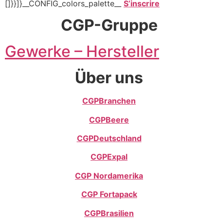
[]}}]}__CONFIG_colors_palette__
S’inscrire
CGP-Gruppe
Gewerke – Hersteller
Über uns
CGPBranchen
CGPBeere
CGPDeutschland
CGP
Expal
CGP Nordamerika
CGP Fortapack
CGPBrasilien