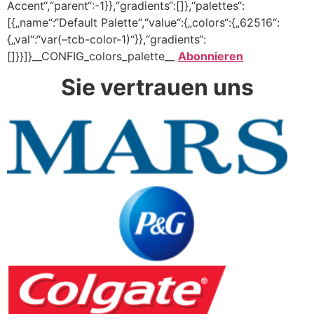
Accent“,“parent“:-1}},“gradients“:[]},“palettes“:
[{„name“:“Default Palette“,“value“:{„colors“:{„62516“:
{„val“:“var(–tcb-color-1)“}},“gradients“:
[]}}]}__CONFIG_colors_palette__
Abonnieren
Sie vertrauen uns