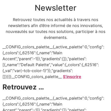
Newsletter
Retrouvez toutes nos actualités à travers nos
newsletters afin d’être informé de nos innovations,
nouveautés sur toutes nos solutions, participer à nos
événements.
__CONFIG_colors_palette__{„active_palette“:0,“config“:
{„colors“:{„62516“:{„name“:“Main
Accent“,“parent“:-1}},“gradients“:[]},“palettes“:
[{„name“:“Default Palette“,“value“:{„colors“:{„62516“:
{„val“:“var(–tcb-color-1)“}},“gradients“:
[]}}]}__CONFIG_colors_palette__
S’inscrire
Retrouvez …
__CONFIG_colors_palette__{„active_palette“:0,“config“:
{„colors“:{„62516“:{„name“:“Main
Accent“,“parent“:-1}},“gradients“:[]},“palettes“: