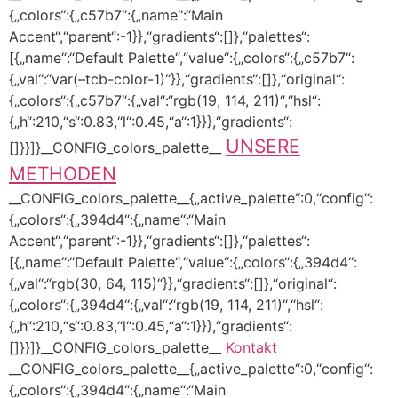
{„colors“:{„c57b7“:{„name“:“Main
Accent“,“parent“:-1}},“gradients“:[]},“palettes“:
[{„name“:“Default Palette“,“value“:{„colors“:{„c57b7“:
{„val“:“var(–tcb-color-1)“}},“gradients“:[]},“original“:
{„colors“:{„c57b7“:{„val“:“rgb(19, 114, 211)“,“hsl“:
{„h“:210,“s“:0.83,“l“:0.45,“a“:1}}},“gradients“:
UNSERE
[]}}]}__CONFIG_colors_palette__
METHODEN
__CONFIG_colors_palette__{„active_palette“:0,“config“:
{„colors“:{„394d4“:{„name“:“Main
Accent“,“parent“:-1}},“gradients“:[]},“palettes“:
[{„name“:“Default Palette“,“value“:{„colors“:{„394d4“:
{„val“:“rgb(30, 64, 115)“}},“gradients“:[]},“original“:
{„colors“:{„394d4“:{„val“:“rgb(19, 114, 211)“,“hsl“:
{„h“:210,“s“:0.83,“l“:0.45,“a“:1}}},“gradients“:
[]}}]}__CONFIG_colors_palette__
Kontakt
__CONFIG_colors_palette__{„active_palette“:0,“config“:
{„colors“:{„394d4“:{„name“:“Main