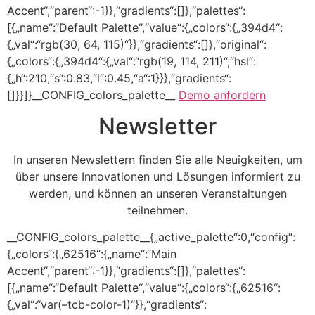
Accent“,“parent“:-1}},“gradients“:[]},“palettes“:
[{„name“:“Default Palette“,“value“:{„colors“:{„394d4“:
{„val“:“rgb(30, 64, 115)“}},“gradients“:[]},“original“:
{„colors“:{„394d4“:{„val“:“rgb(19, 114, 211)“,“hsl“:
{„h“:210,“s“:0.83,“l“:0.45,“a“:1}}},“gradients“:
[]}}]}__CONFIG_colors_palette__
Demo anfordern
Newsletter
In unseren Newslettern finden Sie alle Neuigkeiten, um
über unsere Innovationen und Lösungen informiert zu
werden, und können an unseren Veranstaltungen
teilnehmen.
__CONFIG_colors_palette__{„active_palette“:0,“config“:
{„colors“:{„62516“:{„name“:“Main
Accent“,“parent“:-1}},“gradients“:[]},“palettes“:
[{„name“:“Default Palette“,“value“:{„colors“:{„62516“:
{„val“:“var(–tcb-color-1)“}},“gradients“: