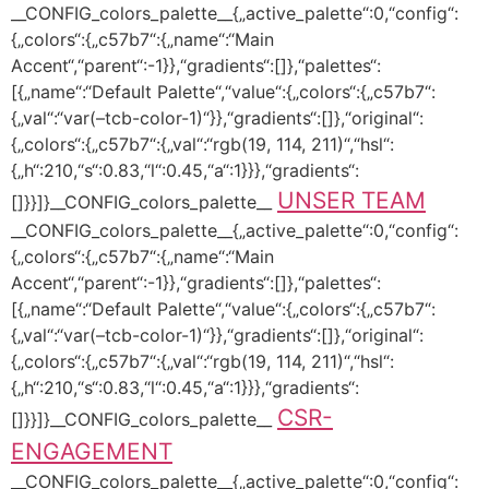
__CONFIG_colors_palette__{„active_palette“:0,“config“:
{„colors“:{„c57b7“:{„name“:“Main
Accent“,“parent“:-1}},“gradients“:[]},“palettes“:
[{„name“:“Default Palette“,“value“:{„colors“:{„c57b7“:
{„val“:“var(–tcb-color-1)“}},“gradients“:[]},“original“:
{„colors“:{„c57b7“:{„val“:“rgb(19, 114, 211)“,“hsl“:
{„h“:210,“s“:0.83,“l“:0.45,“a“:1}}},“gradients“:
UNSER TEAM
[]}}]}__CONFIG_colors_palette__
__CONFIG_colors_palette__{„active_palette“:0,“config“:
{„colors“:{„c57b7“:{„name“:“Main
Accent“,“parent“:-1}},“gradients“:[]},“palettes“:
[{„name“:“Default Palette“,“value“:{„colors“:{„c57b7“:
{„val“:“var(–tcb-color-1)“}},“gradients“:[]},“original“:
{„colors“:{„c57b7“:{„val“:“rgb(19, 114, 211)“,“hsl“:
{„h“:210,“s“:0.83,“l“:0.45,“a“:1}}},“gradients“:
CSR-
[]}}]}__CONFIG_colors_palette__
ENGAGEMENT
__CONFIG_colors_palette__{„active_palette“:0,“config“: