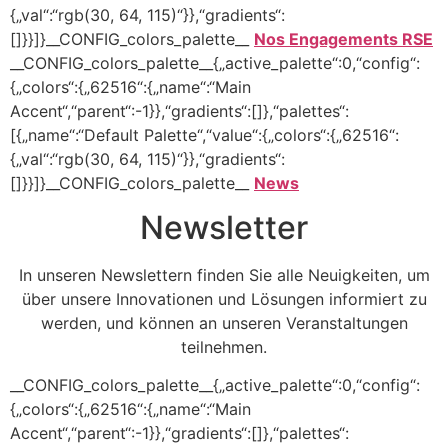
{„val“:“rgb(30, 64, 115)“}},“gradients“:
[]}}]}__CONFIG_colors_palette__
Nos Engagements RSE
__CONFIG_colors_palette__{„active_palette“:0,“config“:
{„colors“:{„62516“:{„name“:“Main
Accent“,“parent“:-1}},“gradients“:[]},“palettes“:
[{„name“:“Default Palette“,“value“:{„colors“:{„62516“:
{„val“:“rgb(30, 64, 115)“}},“gradients“:
[]}}]}__CONFIG_colors_palette__
News
Newsletter
In unseren Newslettern finden Sie alle Neuigkeiten, um
über unsere Innovationen und Lösungen informiert zu
werden, und können an unseren Veranstaltungen
teilnehmen.
__CONFIG_colors_palette__{„active_palette“:0,“config“:
{„colors“:{„62516“:{„name“:“Main
Accent“,“parent“:-1}},“gradients“:[]},“palettes“: