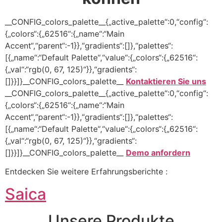
__CONFIG_colors_palette__{„active_palette“:0,“config“:
{„colors“:{„62516“:{„name“:“Main
Accent“,“parent“:-1}},“gradients“:[]},“palettes“:
[{„name“:“Default Palette“,“value“:{„colors“:{„62516“:
{„val“:“rgb(0, 67, 125)“}},“gradients“:
[]}}]}__CONFIG_colors_palette__
Kontaktieren Sie uns
__CONFIG_colors_palette__{„active_palette“:0,“config“:
{„colors“:{„62516“:{„name“:“Main
Accent“,“parent“:-1}},“gradients“:[]},“palettes“:
[{„name“:“Default Palette“,“value“:{„colors“:{„62516“:
{„val“:“rgb(0, 67, 125)“}},“gradients“:
[]}}]}__CONFIG_colors_palette__
Demo anfordern
Entdecken Sie weitere Erfahrungsberichte :
Saica
Unsere Produkte