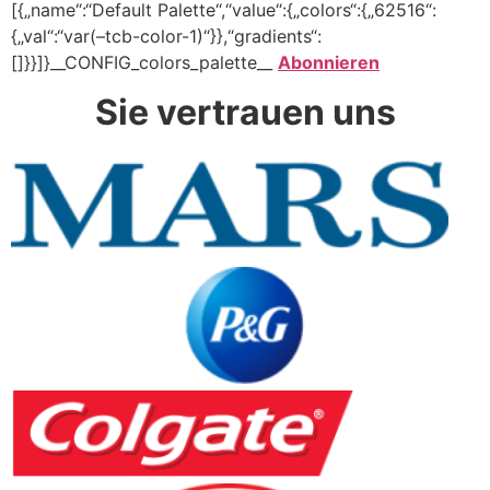
[{„name“:“Default Palette“,“value“:{„colors“:{„62516“:
{„val“:“var(–tcb-color-1)“}},“gradients“:
[]}}]}__CONFIG_colors_palette__
Abonnieren
Sie vertrauen uns