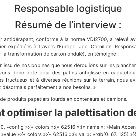
Responsable logistique
Résumé de l’interview :
antidérapant, conforme à la norme VDI2700, a relevé avec
 expédiées à travers l’Europe. Joel Cornillon, Responsa
 la transformation de carton ondulé), en témoigne :
ier issu de nos bobines que nous déroulions sur les planche
avons donc opté pour des patins antiglisse en caoutcho
ges fructueux et à diverses réunions sur le terrain, nous 
 désormais parfaitement à nos besoins. »
de produits papetiers lourds en conteneurs et camions.
ptimiser la palettisation d
0, »config »:{« colors »:{« 62516 »:{« name »: »Main Accent 
 »value »:{« colors »:{« 62516 »:{« val »: »rgb(0, 67, 125) »}