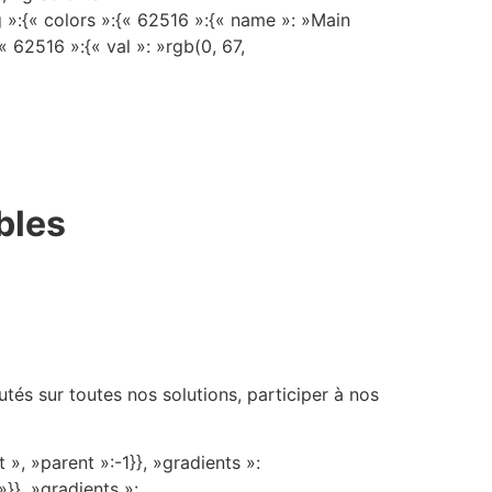
 »:{« colors »:{« 62516 »:{« name »: »Main
« 62516 »:{« val »: »rgb(0, 67,
bles
tés sur toutes nos solutions, participer à nos
», »parent »:-1}}, »gradients »:
»}}, »gradients »: