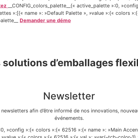
tez
__CONFIG_colors_palette__{« active_palette »:0, »config
lettes »:[{« name »: »Default Palette », »value »:{« colors »:{
palette__
Demander une démo
 solutions d’emballages flexi
Newsletter
 newsletters afin d’être informé de nos innovations, nouveau
événements.
0, »config »:{« colors »:{« 62516 »:{« name »: »Main Accent 
 »value »:{« colors »:{« 62516 »:{« val »: »var(–tcb-color-1) 