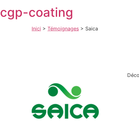
Skip
cgp-coating
to
content
Inici
>
Témoignages
>
Saica
Déco