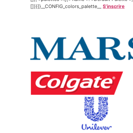
[]}}]}__CONFIG_colors_palette__
S’inscrire