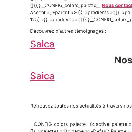
[]}}]}__CONFIG_colors_palette__
Nous contac
Accent », »parent »:-1}}, »gradients »:[]}, »pa
125) »}}, »gradients »:[]}}]}__CONFIG_colors_
Découvrez d’autres témoignages :
Saica
Nos
Saica
Retrouvez toutes nos actualités à travers nos
__CONFIG_colors_palette__{« active_palette »:
[]}, »palettes »:[{« name »: »Default Palette »,