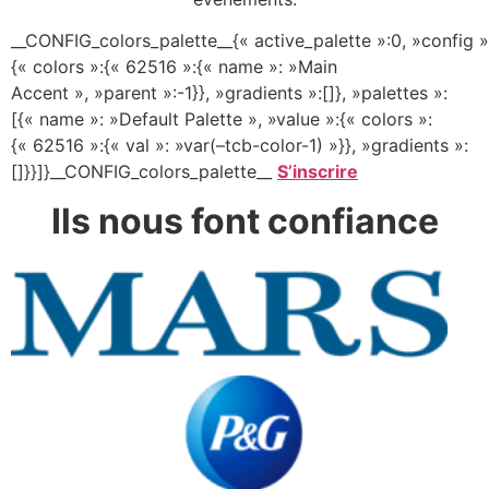
__CONFIG_colors_palette__{« active_palette »:0, »config »
{« colors »:{« 62516 »:{« name »: »Main
Accent », »parent »:-1}}, »gradients »:[]}, »palettes »:
[{« name »: »Default Palette », »value »:{« colors »:
{« 62516 »:{« val »: »var(–tcb-color-1) »}}, »gradients »:
[]}}]}__CONFIG_colors_palette__
S’inscrire
Ils nous font
confiance