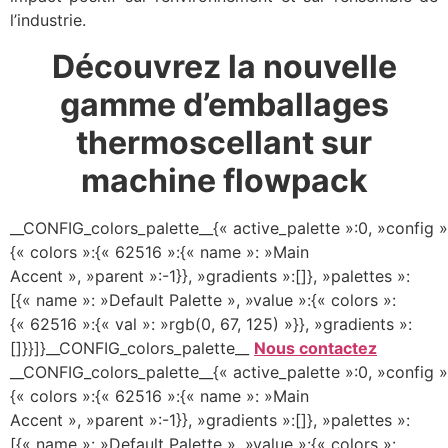
l’industrie.
Découvrez la nouvelle
gamme d’emballages
thermoscellant sur
machine flowpack
__CONFIG_colors_palette__{« active_palette »:0, »config »
{« colors »:{« 62516 »:{« name »: »Main
Accent », »parent »:-1}}, »gradients »:[]}, »palettes »:
[{« name »: »Default Palette », »value »:{« colors »:
{« 62516 »:{« val »: »rgb(0, 67, 125) »}}, »gradients »:
[]}}]}__CONFIG_colors_palette__
Nous contactez
__CONFIG_colors_palette__{« active_palette »:0, »config »
{« colors »:{« 62516 »:{« name »: »Main
Accent », »parent »:-1}}, »gradients »:[]}, »palettes »:
[{« name »: »Default Palette », »value »:{« colors »: