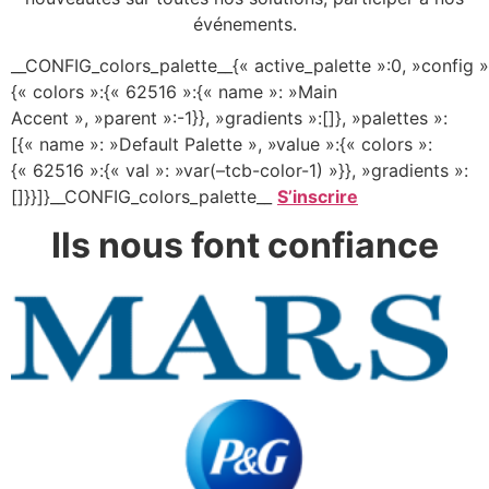
événements.
__CONFIG_colors_palette__{« active_palette »:0, »config »
{« colors »:{« 62516 »:{« name »: »Main
Accent », »parent »:-1}}, »gradients »:[]}, »palettes »:
[{« name »: »Default Palette », »value »:{« colors »:
{« 62516 »:{« val »: »var(–tcb-color-1) »}}, »gradients »:
[]}}]}__CONFIG_colors_palette__
S’inscrire
Ils nous font
confiance