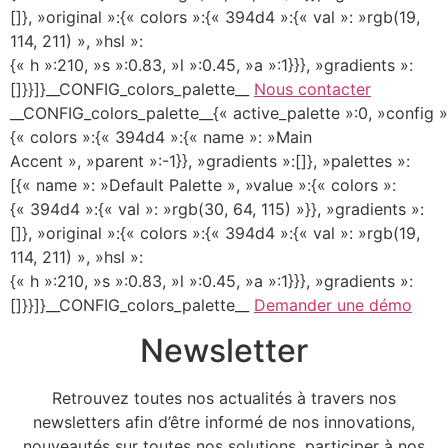
[]}, »original »:{« colors »:{« 394d4 »:{« val »: »rgb(19,
114, 211) », »hsl »:
{« h »:210, »s »:0.83, »l »:0.45, »a »:1}}}, »gradients »:
[]}}]}__CONFIG_colors_palette__
Nous contacter
__CONFIG_colors_palette__{« active_palette »:0, »config »
{« colors »:{« 394d4 »:{« name »: »Main
Accent », »parent »:-1}}, »gradients »:[]}, »palettes »:
[{« name »: »Default Palette », »value »:{« colors »:
{« 394d4 »:{« val »: »rgb(30, 64, 115) »}}, »gradients »:
[]}, »original »:{« colors »:{« 394d4 »:{« val »: »rgb(19,
114, 211) », »hsl »:
{« h »:210, »s »:0.83, »l »:0.45, »a »:1}}}, »gradients »:
[]}}]}__CONFIG_colors_palette__
Demander une démo
Newsletter
Retrouvez toutes nos actualités à travers nos
newsletters afin d’être informé de nos innovations,
nouveautés sur toutes nos solutions, participer à nos