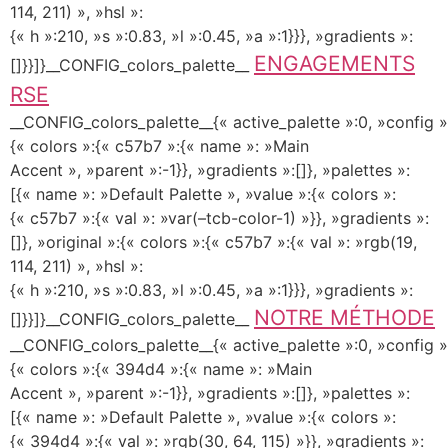
114, 211) », »hsl »:
{« h »:210, »s »:0.83, »l »:0.45, »a »:1}}}, »gradients »:
ENGAGEMENTS
[]}}]}__CONFIG_colors_palette__
RSE
__CONFIG_colors_palette__{« active_palette »:0, »config »
{« colors »:{« c57b7 »:{« name »: »Main
Accent », »parent »:-1}}, »gradients »:[]}, »palettes »:
[{« name »: »Default Palette », »value »:{« colors »:
{« c57b7 »:{« val »: »var(–tcb-color-1) »}}, »gradients »:
[]}, »original »:{« colors »:{« c57b7 »:{« val »: »rgb(19,
114, 211) », »hsl »:
{« h »:210, »s »:0.83, »l »:0.45, »a »:1}}}, »gradients »:
NOTRE MÉTHODE
[]}}]}__CONFIG_colors_palette__
__CONFIG_colors_palette__{« active_palette »:0, »config »
{« colors »:{« 394d4 »:{« name »: »Main
Accent », »parent »:-1}}, »gradients »:[]}, »palettes »:
[{« name »: »Default Palette », »value »:{« colors »:
{« 394d4 »:{« val »: »rgb(30, 64, 115) »}}, »gradients »: