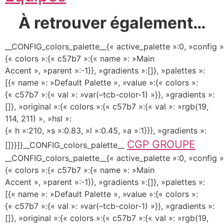
À retrouver également…
__CONFIG_colors_palette__{« active_palette »:0, »config »
{« colors »:{« c57b7 »:{« name »: »Main
Accent », »parent »:-1}}, »gradients »:[]}, »palettes »:
[{« name »: »Default Palette », »value »:{« colors »:
{« c57b7 »:{« val »: »var(–tcb-color-1) »}}, »gradients »:
[]}, »original »:{« colors »:{« c57b7 »:{« val »: »rgb(19,
114, 211) », »hsl »:
{« h »:210, »s »:0.83, »l »:0.45, »a »:1}}}, »gradients »:
CGP GROUPE
[]}}]}__CONFIG_colors_palette__
__CONFIG_colors_palette__{« active_palette »:0, »config »
{« colors »:{« c57b7 »:{« name »: »Main
Accent », »parent »:-1}}, »gradients »:[]}, »palettes »:
[{« name »: »Default Palette », »value »:{« colors »:
{« c57b7 »:{« val »: »var(–tcb-color-1) »}}, »gradients »:
[]}, »original »:{« colors »:{« c57b7 »:{« val »: »rgb(19,