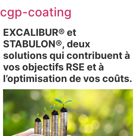
Skip
cgp-coating
to
content
EXCALIBUR® et
STABULON®, deux
solutions qui contribuent à
vos objectifs RSE et à
l’optimisation de vos coûts.