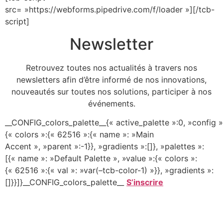
src= »https://webforms.pipedrive.com/f/loader »][/tcb-
script]
Newsletter
Retrouvez toutes nos actualités à travers nos
newsletters afin d’être informé de nos innovations,
nouveautés sur toutes nos solutions, participer à nos
événements.
__CONFIG_colors_palette__{« active_palette »:0, »config »
{« colors »:{« 62516 »:{« name »: »Main
Accent », »parent »:-1}}, »gradients »:[]}, »palettes »:
[{« name »: »Default Palette », »value »:{« colors »:
{« 62516 »:{« val »: »var(–tcb-color-1) »}}, »gradients »:
[]}}]}__CONFIG_colors_palette__
S’inscrire