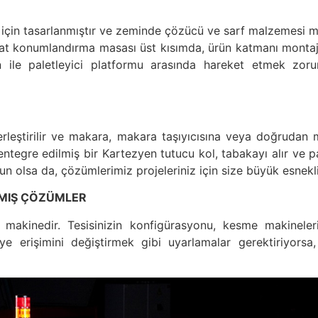
 için tasarlanmıştır ve zeminde çözücü ve sarf malzemesi m
mat konumlandırma masası üst kısımda, ürün katmanı montaj
in ile paletleyici platformu arasında hareket etmek zor
rleştirilir ve makara, makara taşıyıcısına veya doğrudan 
ntegre edilmiş bir Kartezyen tutucu kol, tabakayı alır ve pa
 olsa da, çözümlerimiz projeleriniz için size büyük esnekli
ILMIŞ ÇÖZÜMLER
inedir. Tesisinizin konfigürasyonu, kesme makinelerimi
ye erişimini değiştirmek gibi uyarlamalar gerektiriyorsa