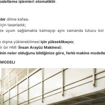
paletleme
işlemleri
otomatiktir
.
n
bir
dilme kafası.
için tasarladık;
cinize uyum sağlamakla kalmayıp aynı zamanda tutucu kol 
n dışına yüklenebilmesi
için
yükseklik
açıcı
;
ir bir HMI (
İnsan
Arayüz
Makinesi
).
rinin neler olduğunu bildiğinize göre, farklı makine modelle
 MODELI