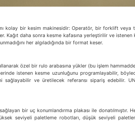
nımı kolay bir kesim makinesidir: Operatör, bir forklift vey
 yükler. Kağıt daha sonra kesme kafasına yerleştirilir ve ist
nmadığını her algıladığında bir format keser.
kullanarak özel bir rulo arabasına yükler (bu işlem hammadd
erinde istenen kesme uzunluğunu programlayabilir, böyle
i sağlayabilir ve üretilecek referansı sipariş edebilir.
sağlayan bir uç konumlandırma plakası ile donatılmıştır. H
yüksek seviyeli paletleme robotları, düşük seviyeli paletl