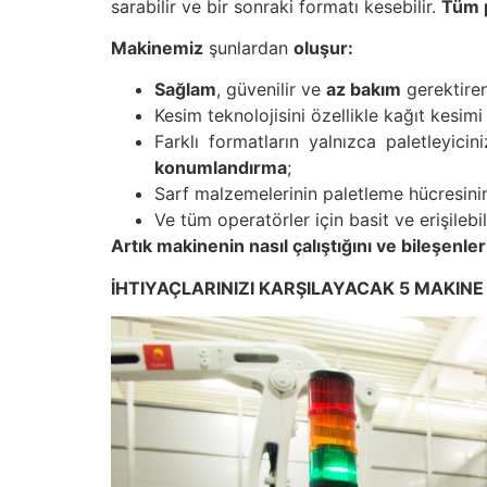
sarabilir ve bir sonraki formatı kesebilir.
Tüm
Makinemiz
şunlardan
oluşur
:
Sağlam
, güvenilir ve
az bakım
gerektire
Kesim teknolojisini özellikle kağıt kesimi 
Farklı formatların yalnızca paletleyi
konumlandırma
;
Sarf malzemelerinin paletleme hücresini
Ve tüm operatörler için basit ve erişilebil
Artık makinenin nasıl çalıştığını ve bileşenle
İHTIYAÇLARINIZI KARŞILAYACAK 5 MAKINE