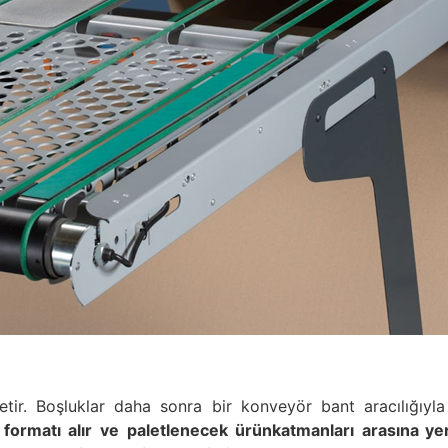
tir. Boşluklar daha sonra bir konveyör bant aracılığıyla 
formatı
alır
ve
paletlenecek
ürün
katmanları
arasına yer