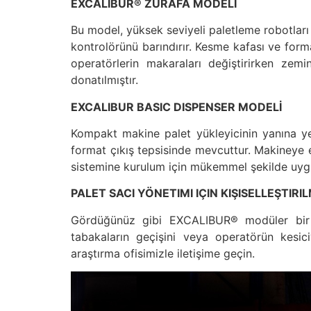
EXCALIBUR® ZÜRAFA MODELI
Bu model, yüksek seviyeli paletleme robotları
kontrolörünü barındırır. Kesme kafası ve for
operatörlerin makaraları değiştirirken zem
donatılmıştır.
EXCALIBUR BASIC DISPENSER MODELİ
Kompakt makine palet yükleyicinin yanına ye
format çıkış tepsisinde mevcuttur. Makineye e
sistemine kurulum için mükemmel şekilde uygun
PALET SACI YÖNETIMI IÇIN KIŞISELLEŞTIR
Gördüğünüz gibi EXCALIBUR® modüler bir mak
tabakaların geçişini veya operatörün kesici
araştırma ofisimizle iletişime geçin.