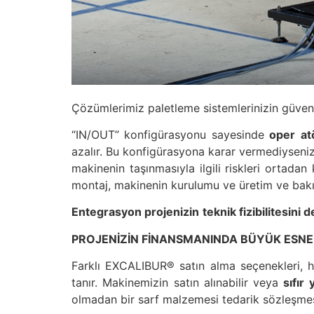
Çözümlerimiz paletleme sistemlerinizin güvenli
“IN/OUT” konfigürasyonu sayesinde
oper
at
azalır. Bu konfigürasyona karar vermediyseniz
makinenin taşınmasıyla ilgili riskleri ortadan 
montaj, makinenin kurulumu ve üretim ve bakım e
Entegrasyon
projenizin
teknik
fizibilitesini
de
PROJENİZİN FİNANSMANINDA BÜYÜK ESNEK
Farklı EXCALIBUR® satın alma seçenekleri, 
tanır. Makinemizin satın alınabilir veya
sıfır 
olmadan bir sarf malzemesi tedarik sözleşmesi