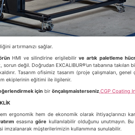
ğini artırmanızı sağlar.
örün
HMI ve silindirine erişilebilir
ve
artık
paletleme hüc
, sorun değil. Doğrudan EXCALIBUR®’un tabanına takılan bir g
kaldırır. Tasarım ofisimiz tasarım (proje çalışmaları, genel 
kiplerinin eğitimi ile ilgilenir.
ğerlendirmek için
bir
ön
çalışma
isterseniz
,
CGP Coating In
LİK
hem ergonomik hem de ekonomik olarak ihtiyaçlarınızı ka
yatırım
esasına
göre
kullanılabilir olduğunu unutmayın. Bu 
 imzalanarak müşterilerimizin kullanımına sunulabilir.