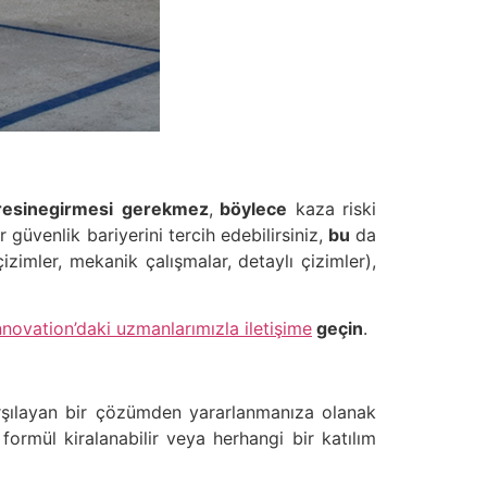
resine
girmesi
gerekmez
,
böylece
kaza riski
üvenlik bariyerini tercih edebilirsiniz,
bu
da
çizimler, mekanik çalışmalar, detaylı çizimler),
novation’daki uzmanlarımızla iletişime
geçin
.
rşılayan bir çözümden yararlanmanıza olanak
formül kiralanabilir veya herhangi bir katılım