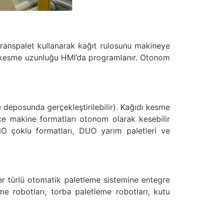
a transpalet kullanarak kağıt rulosunu makineye
enen kesme uzunluğu HMI’da programlanır. Otonom
e deposunda gerçekleştirilebilir). Kağıdı kesme
ce makine formatları otonom olarak kesebilir
 UNO çoklu formatları, DUO yarım paletleri ve
er türlü otomatik paletleme sistemine entegre
eme robotları, torba paletleme robotları, kutu