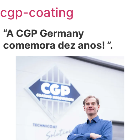
Skip
cgp-coating
to
content
“A CGP Germany
comemora dez anos! ”.