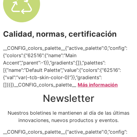
Calidad, normas, certificación
__CONFIG_colors_palette__{“active_palette”:0,”config”:
{“colors”:{“62516”:{“name”:”Main
Accent”,”parent”:-1}},”gradients”:[]},”palettes”:
[{“name”:”Default Palette”,”value”:{“colors”:{“62516”:
{“val”:”var(–tcb-skin-color-0)”}},”gradients”:
[]}}]}__CONFIG_colors_palette__
Más información
Newsletter
Nuestros boletines le mantienen al día de las últimas
innovaciones, nuevos productos y eventos.
__CONFIG_colors_palette__{“active_palette”:0,”config”: