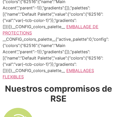
{“colors”:{“62516”:{“name”:”Main
Accent”,”parent”:-1}},”gradients”:[]},”palettes”:
[{“name”:”Default Palette”,”value”:{“colors”:{“62516”:
{“val”:”var(–tcb-color-1)”}},”gradients”:
[]}}]}__CONFIG_colors_palette__
EMBALLAGE DE
PROTECTIONS
__CONFIG_colors_palette__{“active_palette”:0,”config”:
{“colors”:{“62516”:{“name”:”Main
Accent”,”parent”:-1}},”gradients”:[]},”palettes”:
[{“name”:”Default Palette”,”value”:{“colors”:{“62516”:
{“val”:”var(–tcb-color-1)”}},”gradients”:
[]}}]}__CONFIG_colors_palette__
EMBALLAGES
FLEXIBLES
Nuestros compromisos de
RSE