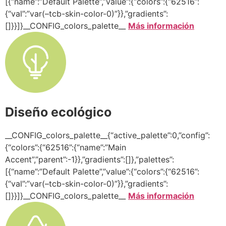
[{“name”:”Default Palette”,”value”:{“colors”:{“62516”:
{“val”:”var(–tcb-skin-color-0)”}},”gradients”:
[]}}]}__CONFIG_colors_palette__
Más información
Diseño ecológico
__CONFIG_colors_palette__{“active_palette”:0,”config”:
{“colors”:{“62516”:{“name”:”Main
Accent”,”parent”:-1}},”gradients”:[]},”palettes”:
[{“name”:”Default Palette”,”value”:{“colors”:{“62516”:
{“val”:”var(–tcb-skin-color-0)”}},”gradients”:
[]}}]}__CONFIG_colors_palette__
Más información