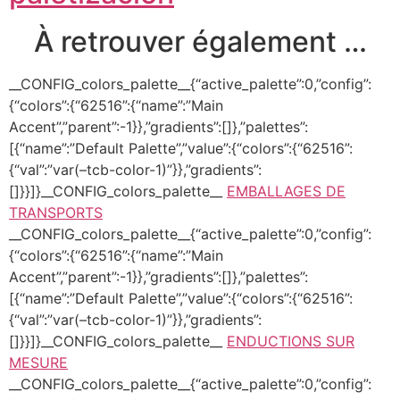
À retrouver également …
__CONFIG_colors_palette__{“active_palette”:0,”config”:
{“colors”:{“62516”:{“name”:”Main
Accent”,”parent”:-1}},”gradients”:[]},”palettes”:
[{“name”:”Default Palette”,”value”:{“colors”:{“62516”:
{“val”:”var(–tcb-color-1)”}},”gradients”:
[]}}]}__CONFIG_colors_palette__
EMBALLAGES DE
TRANSPORTS
__CONFIG_colors_palette__{“active_palette”:0,”config”:
{“colors”:{“62516”:{“name”:”Main
Accent”,”parent”:-1}},”gradients”:[]},”palettes”:
[{“name”:”Default Palette”,”value”:{“colors”:{“62516”:
{“val”:”var(–tcb-color-1)”}},”gradients”:
[]}}]}__CONFIG_colors_palette__
ENDUCTIONS SUR
MESURE
__CONFIG_colors_palette__{“active_palette”:0,”config”: