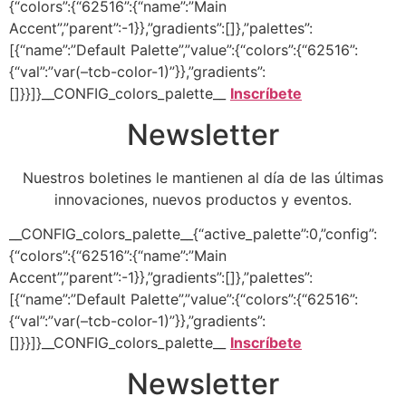
{“colors”:{“62516”:{“name”:”Main
Accent”,”parent”:-1}},”gradients”:[]},”palettes”:
[{“name”:”Default Palette”,”value”:{“colors”:{“62516”:
{“val”:”var(–tcb-color-1)”}},”gradients”:
[]}}]}__CONFIG_colors_palette__
Inscríbete
Newsletter
Nuestros boletines le mantienen al día de las últimas
innovaciones, nuevos productos y eventos.
__CONFIG_colors_palette__{“active_palette”:0,”config”:
{“colors”:{“62516”:{“name”:”Main
Accent”,”parent”:-1}},”gradients”:[]},”palettes”:
[{“name”:”Default Palette”,”value”:{“colors”:{“62516”:
{“val”:”var(–tcb-color-1)”}},”gradients”:
[]}}]}__CONFIG_colors_palette__
Inscríbete
Newsletter