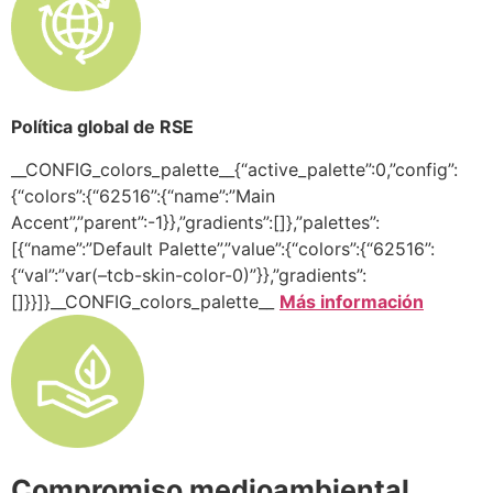
Política global de RSE
__CONFIG_colors_palette__{“active_palette”:0,”config”:
{“colors”:{“62516”:{“name”:”Main
Accent”,”parent”:-1}},”gradients”:[]},”palettes”:
[{“name”:”Default Palette”,”value”:{“colors”:{“62516”:
{“val”:”var(–tcb-skin-color-0)”}},”gradients”:
[]}}]}__CONFIG_colors_palette__
Más información
Compromiso medioambiental