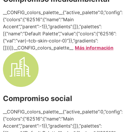
__CONFIG_colors_palette__{“active_palette”:0,”config”:
{“colors”:{“62516”:{“name”:”Main
Accent”,”parent”:-1}},”gradients”:[]},”palettes”:
[{“name”:”Default Palette”,”value”:{“colors”:{“62516”:
{“val”:”var(–tcb-skin-color-0)”}},”gradients”:
[]}}]}__CONFIG_colors_palette__
Más información
Compromiso social
__CONFIG_colors_palette__{“active_palette”:0,”config”:
{“colors”:{“62516”:{“name”:”Main
Accent”,”parent”:-1}},”gradients”:[]},”palettes”: