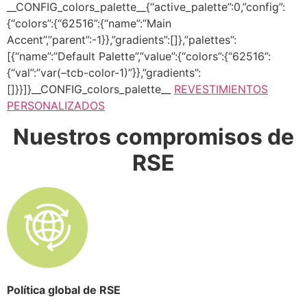
__CONFIG_colors_palette__{“active_palette”:0,”config”:
{“colors”:{“62516”:{“name”:”Main
Accent”,”parent”:-1}},”gradients”:[]},”palettes”:
[{“name”:”Default Palette”,”value”:{“colors”:{“62516”:
{“val”:”var(–tcb-color-1)”}},”gradients”:
[]}}]}__CONFIG_colors_palette__
REVESTIMIENTOS
PERSONALIZADOS
Nuestros compromisos de
RSE
Política global de RSE