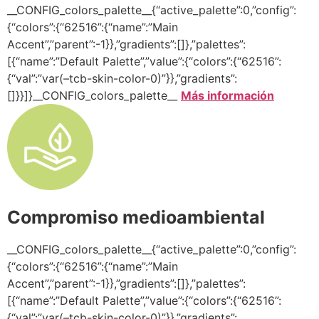
__CONFIG_colors_palette__{“active_palette”:0,”config”:
{“colors”:{“62516”:{“name”:”Main
Accent”,”parent”:-1}},”gradients”:[]},”palettes”:
[{“name”:”Default Palette”,”value”:{“colors”:{“62516”:
{“val”:”var(–tcb-skin-color-0)”}},”gradients”:
[]}}]}__CONFIG_colors_palette__
Más información
Compromiso medioambiental
__CONFIG_colors_palette__{“active_palette”:0,”config”:
{“colors”:{“62516”:{“name”:”Main
Accent”,”parent”:-1}},”gradients”:[]},”palettes”:
[{“name”:”Default Palette”,”value”:{“colors”:{“62516”:
{“val”:”var(–tcb-skin-color-0)”}},”gradients”: