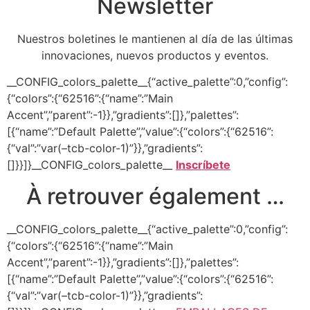
Newsletter
Nuestros boletines le mantienen al día de las últimas
innovaciones, nuevos productos y eventos.
__CONFIG_colors_palette__{“active_palette”:0,”config”:
{“colors”:{“62516”:{“name”:”Main
Accent”,”parent”:-1}},”gradients”:[]},”palettes”:
[{“name”:”Default Palette”,”value”:{“colors”:{“62516”:
{“val”:”var(–tcb-color-1)”}},”gradients”:
[]}}]}__CONFIG_colors_palette__
Inscríbete
À retrouver également …
__CONFIG_colors_palette__{“active_palette”:0,”config”:
{“colors”:{“62516”:{“name”:”Main
Accent”,”parent”:-1}},”gradients”:[]},”palettes”:
[{“name”:”Default Palette”,”value”:{“colors”:{“62516”:
{“val”:”var(–tcb-color-1)”}},”gradients”: