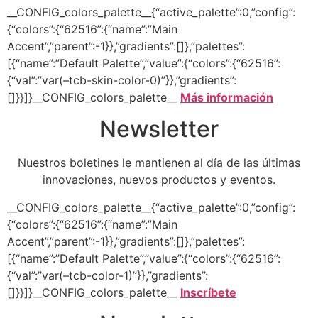
__CONFIG_colors_palette__{“active_palette”:0,”config”:
{“colors”:{“62516”:{“name”:”Main
Accent”,”parent”:-1}},”gradients”:[]},”palettes”:
[{“name”:”Default Palette”,”value”:{“colors”:{“62516”:
{“val”:”var(–tcb-skin-color-0)”}},”gradients”:
[]}}]}__CONFIG_colors_palette__
Más información
Newsletter
Nuestros boletines le mantienen al día de las últimas
innovaciones, nuevos productos y eventos.
__CONFIG_colors_palette__{“active_palette”:0,”config”:
{“colors”:{“62516”:{“name”:”Main
Accent”,”parent”:-1}},”gradients”:[]},”palettes”:
[{“name”:”Default Palette”,”value”:{“colors”:{“62516”:
{“val”:”var(–tcb-color-1)”}},”gradients”:
[]}}]}__CONFIG_colors_palette__
Inscríbete