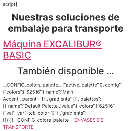
script]
Nuestras soluciones de
embalaje para transporte
Máquina EXCALIBUR®
BASIC
También disponible …
__CONFIG_colors_palette__{“active_palette”:0,”config”:
{“colors”:{“62516”:{“name”:”Main
Accent”,”parent”:-1}},”gradients”:[]},”palettes”:
[{“name”:”Default Palette”,”value”:{“colors”:{“62516”:
{“val”:”var(–tcb-color-1)”}},”gradients”:
[]}}]}__CONFIG_colors_palette__
ENVASES DE
TRANSPORTE