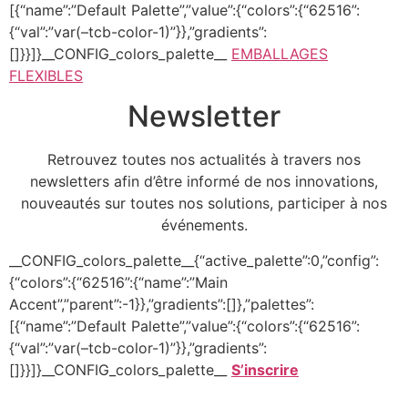
[{“name”:”Default Palette”,”value”:{“colors”:{“62516”:
{“val”:”var(–tcb-color-1)”}},”gradients”:
[]}}]}__CONFIG_colors_palette__
EMBALLAGES
FLEXIBLES
Newsletter
Retrouvez toutes nos actualités à travers nos
newsletters afin d’être informé de nos innovations,
nouveautés sur toutes nos solutions, participer à nos
événements.
__CONFIG_colors_palette__{“active_palette”:0,”config”:
{“colors”:{“62516”:{“name”:”Main
Accent”,”parent”:-1}},”gradients”:[]},”palettes”:
[{“name”:”Default Palette”,”value”:{“colors”:{“62516”:
{“val”:”var(–tcb-color-1)”}},”gradients”:
[]}}]}__CONFIG_colors_palette__
S’inscrire