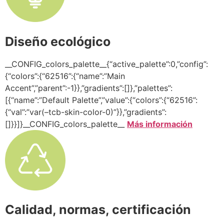
Diseño ecológico
__CONFIG_colors_palette__{“active_palette”:0,”config”:
{“colors”:{“62516”:{“name”:”Main
Accent”,”parent”:-1}},”gradients”:[]},”palettes”:
[{“name”:”Default Palette”,”value”:{“colors”:{“62516”:
{“val”:”var(–tcb-skin-color-0)”}},”gradients”:
[]}}]}__CONFIG_colors_palette__
Más información
Calidad, normas, certificación