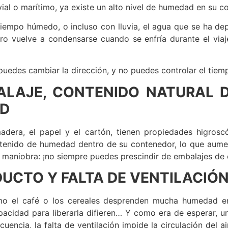
ial o marítimo, ya existe un alto nivel de humedad en su c
iempo húmedo, o incluso con lluvia, el agua que se ha de
ro vuelve a condensarse cuando se enfría durante el via
puedes cambiar la dirección, y no puedes controlar el tiemp
BALAJE, CONTENIDO NATURAL 
AD
dera, el papel y el cartón, tienen propiedades higrosc
ontenido de humedad dentro de su contenedor, lo que aum
maniobra: ¡no siempre puedes prescindir de embalajes de 
DUCTO Y FALTA DE VENTILACIÓ
mo el café o los cereales desprenden mucha humedad en
cidad para liberarla difieren… Y como era de esperar, un
ncia, la falta de ventilación impide la circulación del 