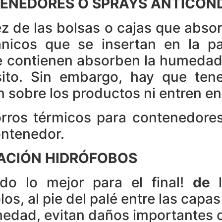
ENEDORES O
SPRAYS
ANTICON
ez de las bolsas o cajas que abso
nicos que se insertan en la pa
 contienen absorben la humedad d
ito. Sin embargo, hay que ten
 sobre los productos ni entren en
orros térmicos para contenedores
ontenedor.
ZACIÓN HIDRÓFOBOS
do lo mejor para el final!
de
l
los, al pie del palé entre las cap
medad, evitan daños importantes 