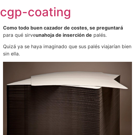
Skip
cgp-coating
to
content
Como todo buen cazador de costes, se preguntará
para qué sirve
unahoja de inserción de
palés.
Quizá ya se haya imaginado que sus palés viajarían bien
sin ella.