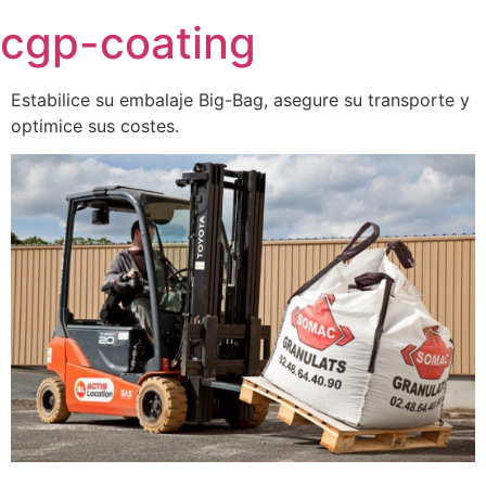
Skip
cgp-coating
to
content
Estabilice su embalaje Big-Bag, asegure su transporte y
optimice sus costes.