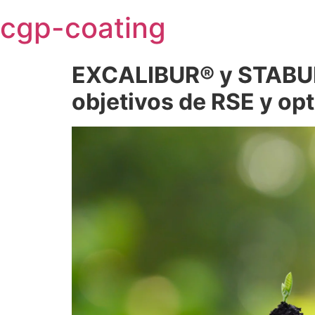
Skip
cgp-coating
to
content
EXCALIBUR® y STABULO
objetivos de RSE y op