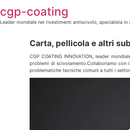
Skip
cgp-coating
to
content
Leader mondiale nei rivestimenti antiscivolo, specialista in 
Carta, pellicola e altri su
CGP COATING INNOVATION, leader mondiale nei
problemi di scivolamento.Collaboriamo con i n
problematiche tecniche comuni a tutti i settori