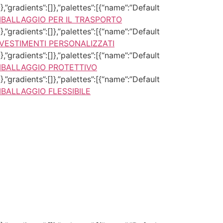
,”gradients”:[]},”palettes”:[{“name”:”Default
MBALLAGGIO PER IL TRASPORTO
,”gradients”:[]},”palettes”:[{“name”:”Default
IVESTIMENTI PERSONALIZZATI
,”gradients”:[]},”palettes”:[{“name”:”Default
MBALLAGGIO PROTETTIVO
,”gradients”:[]},”palettes”:[{“name”:”Default
MBALLAGGIO FLESSIBILE