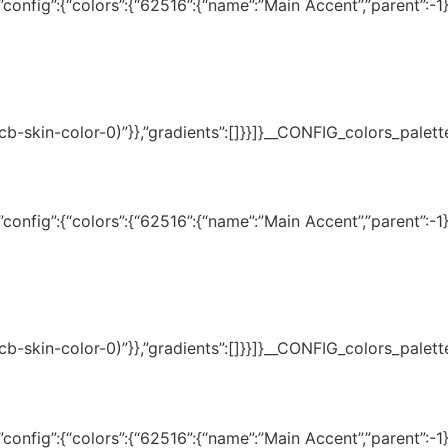
onfig”:{“colors”:{“62516”:{“name”:”Main Accent”,”parent”:-1}}
(–tcb-skin-color-0)”}},”gradients”:[]}}]}__CONFIG_colors_palet
onfig”:{“colors”:{“62516”:{“name”:”Main Accent”,”parent”:-1}}
(–tcb-skin-color-0)”}},”gradients”:[]}}]}__CONFIG_colors_palet
onfig”:{“colors”:{“62516”:{“name”:”Main Accent”,”parent”:-1}}