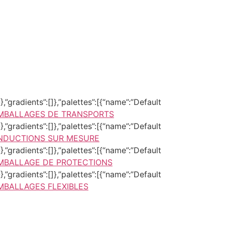
,”gradients”:[]},”palettes”:[{“name”:”Default
MBALLAGES DE TRANSPORTS
,”gradients”:[]},”palettes”:[{“name”:”Default
NDUCTIONS SUR MESURE
,”gradients”:[]},”palettes”:[{“name”:”Default
MBALLAGE DE PROTECTIONS
,”gradients”:[]},”palettes”:[{“name”:”Default
MBALLAGES FLEXIBLES