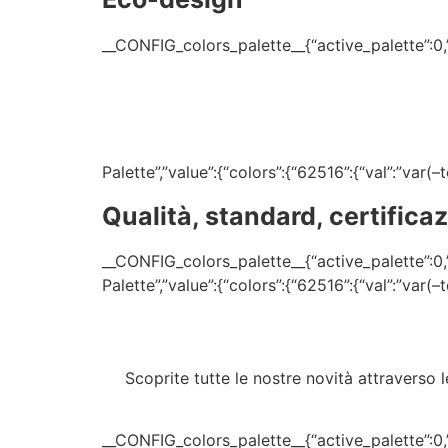
__CONFIG_colors_palette__{“active_palette”:0,”c
Palette”,”value”:{“colors”:{“62516”:{“val”:”var
Qualità, standard, certifica
__CONFIG_colors_palette__{“active_palette”:0,”c
Palette”,”value”:{“colors”:{“62516”:{“val”:”var
Scoprite tutte le nostre novità attraverso l
__CONFIG_colors_palette__{“active_palette”:0,”c