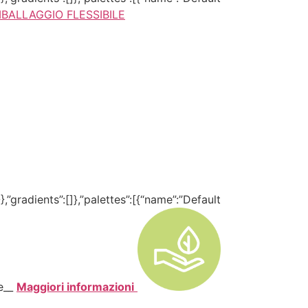
MBALLAGGIO FLESSIBILE
,”gradients”:[]},”palettes”:[{“name”:”Default
te__
Maggiori informazioni