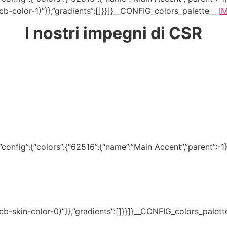
–tcb-color-1)”}},”gradients”:[]}}]}__CONFIG_colors_palette__
I
I nostri impegni di CSR
onfig”:{“colors”:{“62516”:{“name”:”Main Accent”,”parent”:-1}}
(–tcb-skin-color-0)”}},”gradients”:[]}}]}__CONFIG_colors_palet