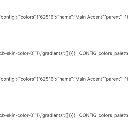
onfig”:{“colors”:{“62516”:{“name”:”Main Accent”,”parent”:-1}}
(–tcb-skin-color-0)”}},”gradients”:[]}}]}__CONFIG_colors_palet
onfig”:{“colors”:{“62516”:{“name”:”Main Accent”,”parent”:-1}}
(–tcb-skin-color-0)”}},”gradients”:[]}}]}__CONFIG_colors_palet