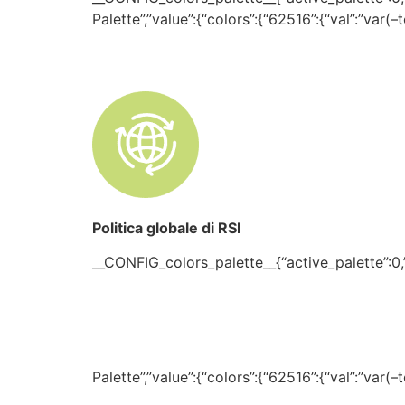
Palette”,”value”:{“colors”:{“62516”:{“val”:”var(
Politica globale di RSI
__CONFIG_colors_palette__{“active_palette”:0,”c
Palette”,”value”:{“colors”:{“62516”:{“val”:”var