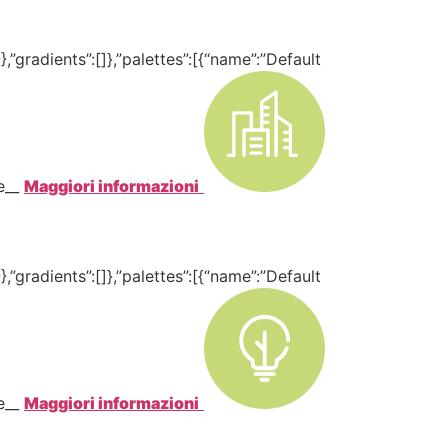
,”gradients”:[]},”palettes”:[{“name”:”Default
te__
Maggiori informazioni
,”gradients”:[]},”palettes”:[{“name”:”Default
te__
Maggiori informazioni