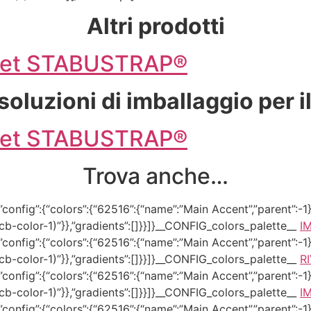
Altri prodotti
allet STABUSTRAP®
soluzioni di imballaggio per i
allet STABUSTRAP®
Trova anche…
onfig”:{“colors”:{“62516”:{“name”:”Main Accent”,”parent”:-1}}
–tcb-color-1)”}},”gradients”:[]}}]}__CONFIG_colors_palette__
I
onfig”:{“colors”:{“62516”:{“name”:”Main Accent”,”parent”:-1}}
–tcb-color-1)”}},”gradients”:[]}}]}__CONFIG_colors_palette__
R
onfig”:{“colors”:{“62516”:{“name”:”Main Accent”,”parent”:-1}}
–tcb-color-1)”}},”gradients”:[]}}]}__CONFIG_colors_palette__
I
onfig”:{“colors”:{“62516”:{“name”:”Main Accent”,”parent”:-1}}