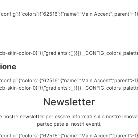
onfig”:{“colors”:{“62516”:{“name”:”Main Accent”,”parent”:-1}}
(–tcb-skin-color-0)”}},”gradients”:[]}}]}__CONFIG_colors_palet
zione
onfig”:{“colors”:{“62516”:{“name”:”Main Accent”,”parent”:-1}}
(–tcb-skin-color-0)”}},”gradients”:[]}}]}__CONFIG_colors_palet
Newsletter
e nostre newsletter per essere informati sulle nostre innovazi
partecipate ai nostri eventi.
onfig”:{“colors”:{“62516”:{“name”:”Main Accent”,”parent”:-1}}