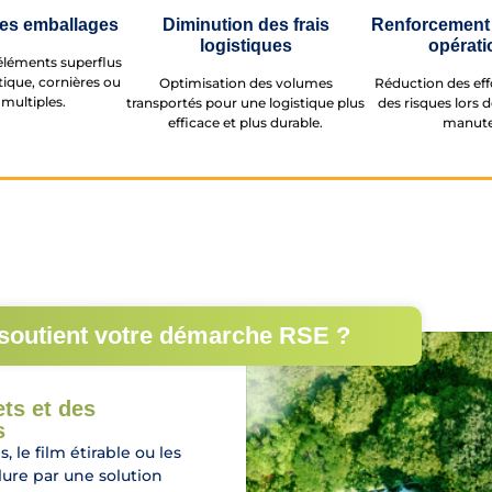
es emballages
Diminution des frais
Renforcement 
logistiques
opérati
éléments superflus
stique, cornières ou
Optimisation des volumes
Réduction des eff
multiples.
transportés pour une logistique plus
des risques lors 
efficace et plus durable.
manute
e soutient votre démarche RSE ?
ts et des
s
 le film étirable ou les
lure par une solution