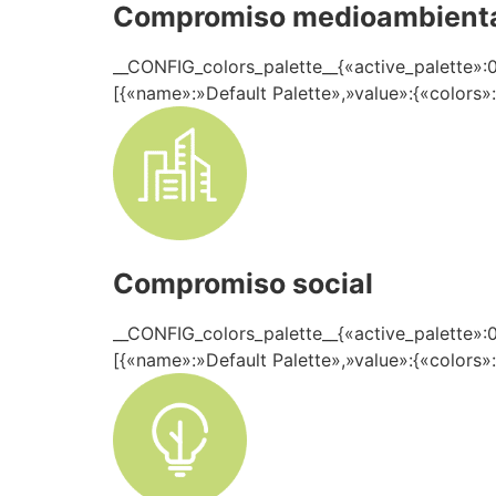
Compromiso medioambient
__CONFIG_colors_palette__{«active_palette»:0
[{«name»:»Default Palette»,»value»:{«colors»
Compromiso social
__CONFIG_colors_palette__{«active_palette»:0
[{«name»:»Default Palette»,»value»:{«colors»