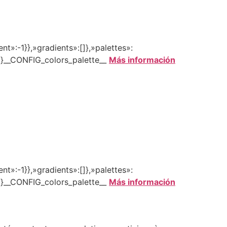
»:-1}},»gradients»:[]},»palettes»:
}]}__CONFIG_colors_palette__
Más información
»:-1}},»gradients»:[]},»palettes»:
}]}__CONFIG_colors_palette__
Más información