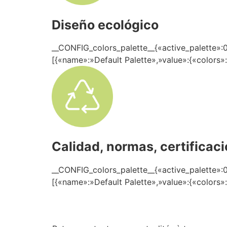
Diseño ecológico
__CONFIG_colors_palette__{«active_palette»:0
[{«name»:»Default Palette»,»value»:{«colors»
Calidad, normas, certificac
__CONFIG_colors_palette__{«active_palette»:0
[{«name»:»Default Palette»,»value»:{«colors»