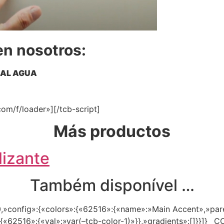
en nosotros:
 AL AGUA
com/f/loader»][/tcb-script]
Más productos
lizante
Também disponível …
,»config»:{«colors»:{«62516»:{«name»:»Main Accent»,»parent
:{«62516»:{«val»:»var(–tcb-color-1)»}},»gradients»:[]}}]}__