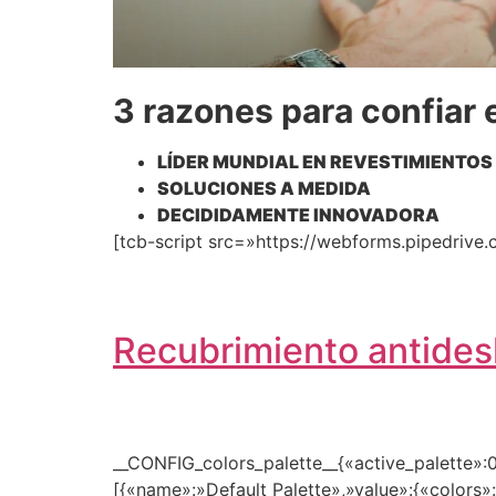
3 razones para confiar 
LÍDER MUNDIAL EN REVESTIMIENTOS
SOLUCIONES A MEDIDA
DECIDIDAMENTE INNOVADORA
[tcb-script src=»https://webforms.pipedrive.
Recubrimiento antides
__CONFIG_colors_palette__{«active_palette»:0
[{«name»:»Default Palette»,»value»:{«colors»