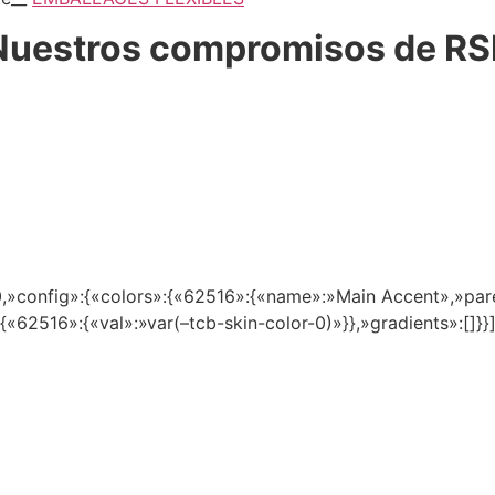
Nuestros compromisos de RS
,»config»:{«colors»:{«62516»:{«name»:»Main Accent»,»parent
:{«62516»:{«val»:»var(–tcb-skin-color-0)»}},»gradients»:[]}