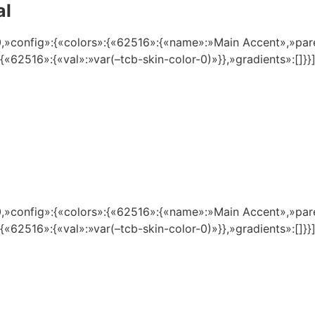
al
,»config»:{«colors»:{«62516»:{«name»:»Main Accent»,»parent
:{«62516»:{«val»:»var(–tcb-skin-color-0)»}},»gradients»:[]}
,»config»:{«colors»:{«62516»:{«name»:»Main Accent»,»parent
:{«62516»:{«val»:»var(–tcb-skin-color-0)»}},»gradients»:[]}