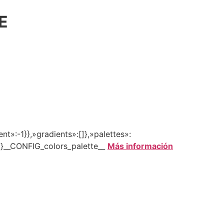
E
»:-1}},»gradients»:[]},»palettes»:
}]}__CONFIG_colors_palette__
Más información