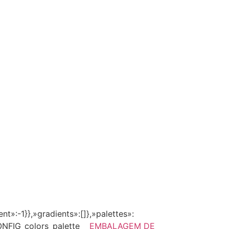
»:-1}},»gradients»:[]},»palettes»:
CONFIG_colors_palette__
EMBALAGEM DE