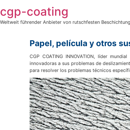
Saltar
cgp-coating
al
contenido
Weltweit führender Anbieter von rutschfesten Beschichtung
Papel, película y otros s
CGP COATING INNOVATION, líder mundial en
innovadoras a sus problemas de deslizamiento
para resolver los problemas técnicos específ