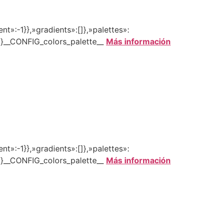
»:-1}},»gradients»:[]},»palettes»:
}]}__CONFIG_colors_palette__
Más información
»:-1}},»gradients»:[]},»palettes»:
}]}__CONFIG_colors_palette__
Más información