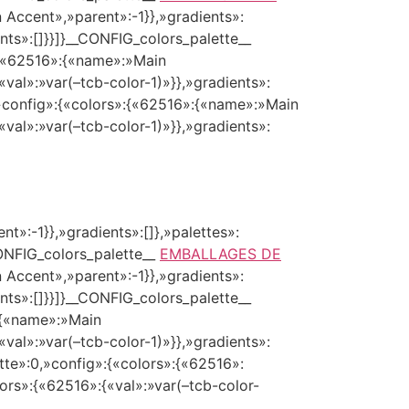
Accent»,»parent»:-1}},»gradients»:
ents»:[]}}]}__CONFIG_colors_palette__
:{«62516»:{«name»:»Main
«val»:»var(–tcb-color-1)»}},»gradients»:
»config»:{«colors»:{«62516»:{«name»:»Main
«val»:»var(–tcb-color-1)»}},»gradients»:
»:-1}},»gradients»:[]},»palettes»:
CONFIG_colors_palette__
EMBALLAGES DE
Accent»,»parent»:-1}},»gradients»:
ents»:[]}}]}__CONFIG_colors_palette__
:{«name»:»Main
«val»:»var(–tcb-color-1)»}},»gradients»:
tte»:0,»config»:{«colors»:{«62516»:
ors»:{«62516»:{«val»:»var(–tcb-color-