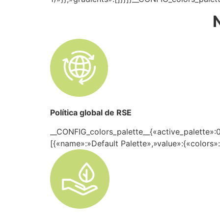
Política global de RSE
__CONFIG_colors_palette__{«active_palette»:0
[{«name»:»Default Palette»,»value»:{«colors»