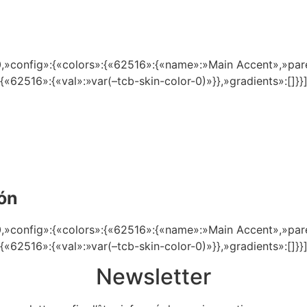
,»config»:{«colors»:{«62516»:{«name»:»Main Accent»,»parent
:{«62516»:{«val»:»var(–tcb-skin-color-0)»}},»gradients»:[]}
ión
,»config»:{«colors»:{«62516»:{«name»:»Main Accent»,»parent
:{«62516»:{«val»:»var(–tcb-skin-color-0)»}},»gradients»:[]}
Newsletter