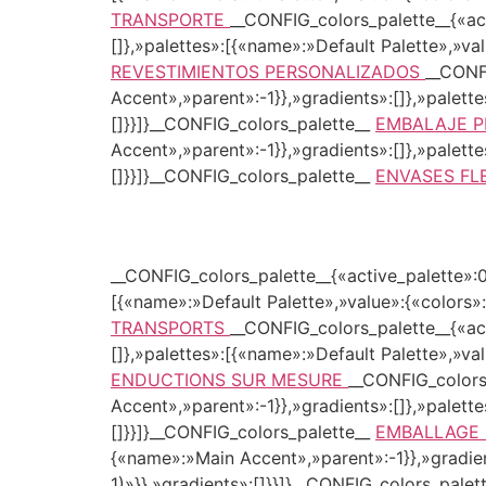
TRANSPORTE
__CONFIG_colors_palette__{«act
[]},»palettes»:[{«name»:»Default Palette»,»va
REVESTIMIENTOS PERSONALIZADOS
__CONFI
Accent»,»parent»:-1}},»gradients»:[]},»palett
[]}}]}__CONFIG_colors_palette__
EMBALAJE 
Accent»,»parent»:-1}},»gradients»:[]},»palett
[]}}]}__CONFIG_colors_palette__
ENVASES FL
__CONFIG_colors_palette__{«active_palette»:0
[{«name»:»Default Palette»,»value»:{«colors»
TRANSPORTS
__CONFIG_colors_palette__{«act
[]},»palettes»:[{«name»:»Default Palette»,»va
ENDUCTIONS SUR MESURE
__CONFIG_colors
Accent»,»parent»:-1}},»gradients»:[]},»palett
[]}}]}__CONFIG_colors_palette__
EMBALLAGE 
{«name»:»Main Accent»,»parent»:-1}},»gradien
1)»}},»gradients»:[]}}]}__CONFIG_colors_palet