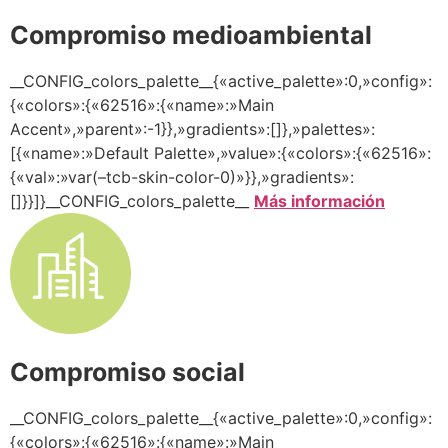
Compromiso medioambiental
__CONFIG_colors_palette__{«active_palette»:0,»config»:
{«colors»:{«62516»:{«name»:»Main
Accent»,»parent»:-1}},»gradients»:[]},»palettes»:
[{«name»:»Default Palette»,»value»:{«colors»:{«62516»:
{«val»:»var(–tcb-skin-color-0)»}},»gradients»:
[]}}]}__CONFIG_colors_palette__
Más información
Compromiso social
__CONFIG_colors_palette__{«active_palette»:0,»config»:
{«colors»:{«62516»:{«name»:»Main