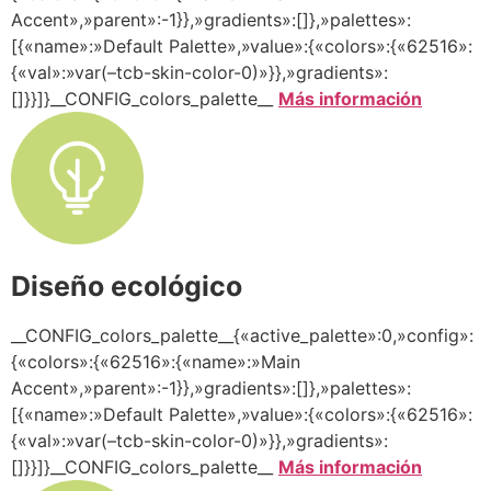
Accent»,»parent»:-1}},»gradients»:[]},»palettes»:
[{«name»:»Default Palette»,»value»:{«colors»:{«62516»:
{«val»:»var(–tcb-skin-color-0)»}},»gradients»:
[]}}]}__CONFIG_colors_palette__
Más información
Diseño ecológico
__CONFIG_colors_palette__{«active_palette»:0,»config»:
{«colors»:{«62516»:{«name»:»Main
Accent»,»parent»:-1}},»gradients»:[]},»palettes»:
[{«name»:»Default Palette»,»value»:{«colors»:{«62516»:
{«val»:»var(–tcb-skin-color-0)»}},»gradients»:
[]}}]}__CONFIG_colors_palette__
Más información