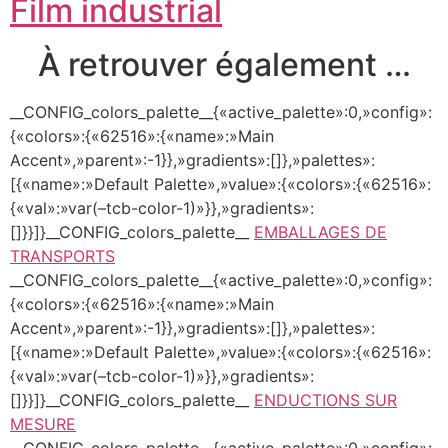
Film industrial
À retrouver également …
__CONFIG_colors_palette__{«active_palette»:0,»config»:
{«colors»:{«62516»:{«name»:»Main
Accent»,»parent»:-1}},»gradients»:[]},»palettes»:
[{«name»:»Default Palette»,»value»:{«colors»:{«62516»:
{«val»:»var(–tcb-color-1)»}},»gradients»:
[]}}]}__CONFIG_colors_palette__
EMBALLAGES DE
TRANSPORTS
__CONFIG_colors_palette__{«active_palette»:0,»config»:
{«colors»:{«62516»:{«name»:»Main
Accent»,»parent»:-1}},»gradients»:[]},»palettes»:
[{«name»:»Default Palette»,»value»:{«colors»:{«62516»:
{«val»:»var(–tcb-color-1)»}},»gradients»:
[]}}]}__CONFIG_colors_palette__
ENDUCTIONS SUR
MESURE
__CONFIG_colors_palette__{«active_palette»:0,»config»: