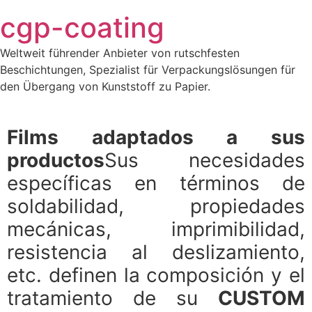
Saltar
cgp-coating
al
contenido
Weltweit führender Anbieter von rutschfesten
Beschichtungen, Spezialist für Verpackungslösungen für
den Übergang von Kunststoff zu Papier.
Films adaptados a sus
productos
Sus necesidades
específicas en términos de
soldabilidad, propiedades
mecánicas, imprimibilidad,
resistencia al deslizamiento,
etc. definen la composición y el
tratamiento de su
CUSTOM