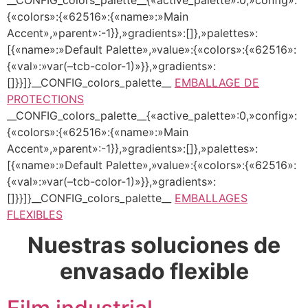
{«colors»:{«62516»:{«name»:»Main
Accent»,»parent»:-1}},»gradients»:[]},»palettes»:
[{«name»:»Default Palette»,»value»:{«colors»:{«62516»:
{«val»:»var(–tcb-color-1)»}},»gradients»:
[]}}]}__CONFIG_colors_palette__
EMBALLAGE DE
PROTECTIONS
__CONFIG_colors_palette__{«active_palette»:0,»config»:
{«colors»:{«62516»:{«name»:»Main
Accent»,»parent»:-1}},»gradients»:[]},»palettes»:
[{«name»:»Default Palette»,»value»:{«colors»:{«62516»:
{«val»:»var(–tcb-color-1)»}},»gradients»:
[]}}]}__CONFIG_colors_palette__
EMBALLAGES
FLEXIBLES
Nuestras soluciones de
envasado flexible