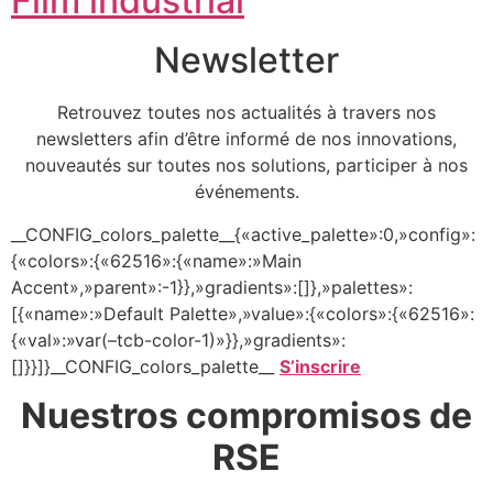
Film industrial
Newsletter
Retrouvez toutes nos actualités à travers nos
newsletters afin d’être informé de nos innovations,
nouveautés sur toutes nos solutions, participer à nos
événements.
__CONFIG_colors_palette__{«active_palette»:0,»config»:
{«colors»:{«62516»:{«name»:»Main
Accent»,»parent»:-1}},»gradients»:[]},»palettes»:
[{«name»:»Default Palette»,»value»:{«colors»:{«62516»:
{«val»:»var(–tcb-color-1)»}},»gradients»:
[]}}]}__CONFIG_colors_palette__
S’inscrire
Nuestros compromisos de
RSE