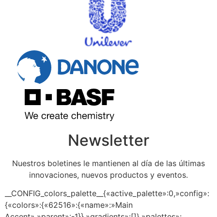
Newsletter
Nuestros boletines le mantienen al día de las últimas
innovaciones, nuevos productos y eventos.
__CONFIG_colors_palette__{«active_palette»:0,»config»:
{«colors»:{«62516»:{«name»:»Main
Accent»,»parent»:-1}},»gradients»:[]},»palettes»: