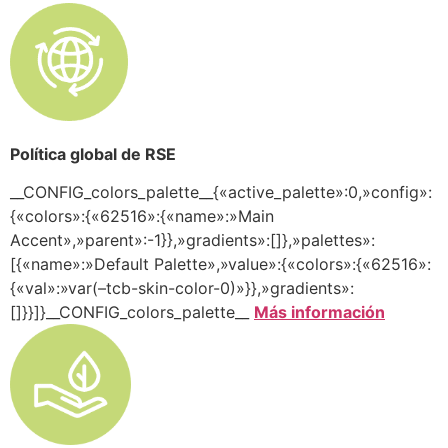
Política global de RSE
__CONFIG_colors_palette__{«active_palette»:0,»config»:
{«colors»:{«62516»:{«name»:»Main
Accent»,»parent»:-1}},»gradients»:[]},»palettes»:
[{«name»:»Default Palette»,»value»:{«colors»:{«62516»:
{«val»:»var(–tcb-skin-color-0)»}},»gradients»:
[]}}]}__CONFIG_colors_palette__
Más información