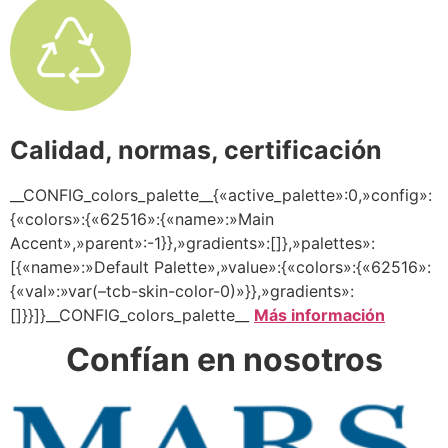
Calidad, normas, certificación
__CONFIG_colors_palette__{«active_palette»:0,»config»:
{«colors»:{«62516»:{«name»:»Main
Accent»,»parent»:-1}},»gradients»:[]},»palettes»:
[{«name»:»Default Palette»,»value»:{«colors»:{«62516»:
{«val»:»var(–tcb-skin-color-0)»}},»gradients»:
[]}}]}__CONFIG_colors_palette__
Más información
Confían en nosotros