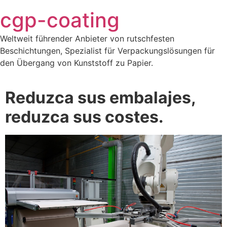
Saltar
cgp-coating
al
contenido
Weltweit führender Anbieter von rutschfesten
Beschichtungen, Spezialist für Verpackungslösungen für
den Übergang von Kunststoff zu Papier.
Reduzca sus embalajes,
reduzca sus costes.