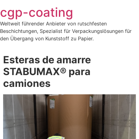
Saltar
cgp-coating
al
contenido
Weltweit führender Anbieter von rutschfesten
Beschichtungen, Spezialist für Verpackungslösungen für
den Übergang von Kunststoff zu Papier.
Esteras de amarre
STABUMAX® para
camiones