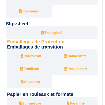
Stabumax
Slip-sheet
Ecologistik
Emballages de Protection
Emballages de transition
Packokraft
Bandokraft
Publikraft
Packosmart
Aquastop
Papier en rouleaux et formats
Sur mesure
Paraffiné