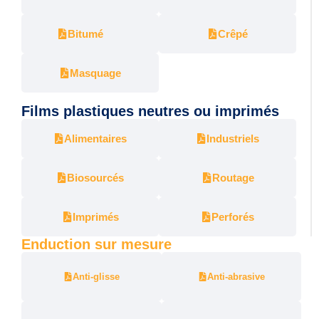
Bitumé
Crêpé
Masquage
Films plastiques neutres ou imprimés
Alimentaires
Industriels
Biosourcés
Routage
Imprimés
Perforés
Enduction sur mesure
Anti-glisse
Anti-abrasive