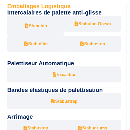
Emballages Logistique
Intercalaires de palette anti-glisse
Stabulon Ocean
Stabulon
Stabufilm
Stabustop
Palettiseur Automatique
Excalibur
Bandes élastiques de palettisation
Stabustrap
Arrimage
Stabustop
Stabudrums