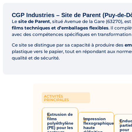
CGP Industries – Site de Parent (Puy-de-
Le
site de Parent
, situé Avenue de la Gare (63270), est
films techniques et d’emballages flexibles
. Il compl
avec des compétences spécifiques en transformation d
Ce site se distingue par sa capacité à produire des
emb
plastique vers le papier, tout en répondant aux normes
qualité et de sécurité.
ACTIVITÉS
PRINCIPALES
Extrusion de
films
Impression
Enduc
polyéthylène
flexographique
partie
(PE) pour les
haute
pour
secteurs
définition