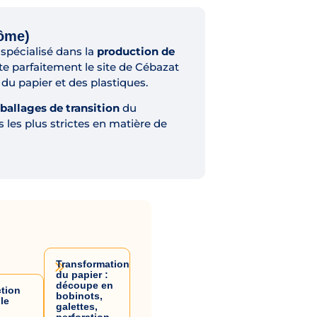
Dôme)
 spécialisé dans la
production de
ète parfaitement le site de Cébazat
u papier et des plastiques.
allages de transition
du
 les plus strictes en matière de
Transformation
du papier :
découpe en
tion
bobinots,
lle
galettes,
perforation