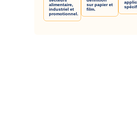
appli
alimentaire,
sur papier et
spéci
industriel et
film.
promotionnel.