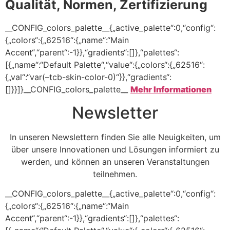
Qualität, Normen, Zertifizierung
__CONFIG_colors_palette__{„active_palette“:0,“config“:
{„colors“:{„62516“:{„name“:“Main
Accent“,“parent“:-1}},“gradients“:[]},“palettes“:
[{„name“:“Default Palette“,“value“:{„colors“:{„62516“:
{„val“:“var(–tcb-skin-color-0)“}},“gradients“:
[]}}]}__CONFIG_colors_palette__
Mehr Informationen
Newsletter
In unseren Newslettern finden Sie alle Neuigkeiten, um
über unsere Innovationen und Lösungen informiert zu
werden, und können an unseren Veranstaltungen
teilnehmen.
__CONFIG_colors_palette__{„active_palette“:0,“config“:
{„colors“:{„62516“:{„name“:“Main
Accent“,“parent“:-1}},“gradients“:[]},“palettes“: