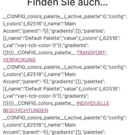
Finden Sie auch…
__CONFIG_colors_palette__{„active_palette“:0,“config“:
{„colors“:{„62516“:{„name“:“Main
Accent“,“parent“:-1}},“gradients“:[]},“palettes“:
[{„name“:“Default Palette“,“value“:{„colors“:{„62516“:
{„val“:“var(–tcb-color-1)“}},“gradients“:
[]}}]}__CONFIG_colors_palette__
TRANSPORT-
VERPACKUNG
__CONFIG_colors_palette__{„active_palette“:0,“config“:
{„colors“:{„62516“:{„name“:“Main
Accent“,“parent“:-1}},“gradients“:[]},“palettes“:
[{„name“:“Default Palette“,“value“:{„colors“:{„62516“:
{„val“:“var(–tcb-color-1)“}},“gradients“:
[]}}]}__CONFIG_colors_palette__
INDIVIDUELLE
BESCHICHTUNGEN
__CONFIG_colors_palette__{„active_palette“:0,“config“:
{„colors“:{„62516“:{„name“:“Main
Accent“,“parent“:-1}},“gradients“:[]},“palettes“: