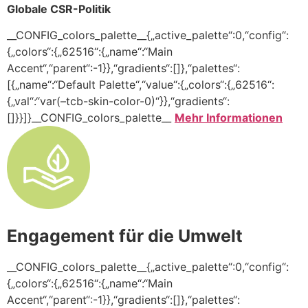
Globale CSR-Politik
__CONFIG_colors_palette__{„active_palette“:0,“config“:
{„colors“:{„62516“:{„name“:“Main
Accent“,“parent“:-1}},“gradients“:[]},“palettes“:
[{„name“:“Default Palette“,“value“:{„colors“:{„62516“:
{„val“:“var(–tcb-skin-color-0)“}},“gradients“:
[]}}]}__CONFIG_colors_palette__
Mehr Informationen
Engagement für die Umwelt
__CONFIG_colors_palette__{„active_palette“:0,“config“:
{„colors“:{„62516“:{„name“:“Main
Accent“,“parent“:-1}},“gradients“:[]},“palettes“: