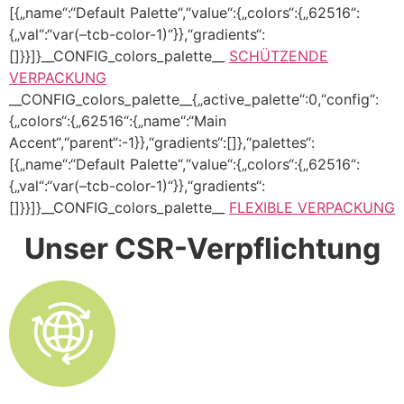
[{„name“:“Default Palette“,“value“:{„colors“:{„62516“:
{„val“:“var(–tcb-color-1)“}},“gradients“:
[]}}]}__CONFIG_colors_palette__
SCHÜTZENDE
VERPACKUNG
__CONFIG_colors_palette__{„active_palette“:0,“config“:
{„colors“:{„62516“:{„name“:“Main
Accent“,“parent“:-1}},“gradients“:[]},“palettes“:
[{„name“:“Default Palette“,“value“:{„colors“:{„62516“:
{„val“:“var(–tcb-color-1)“}},“gradients“:
[]}}]}__CONFIG_colors_palette__
FLEXIBLE VERPACKUNG
Unser CSR-Verpflichtung