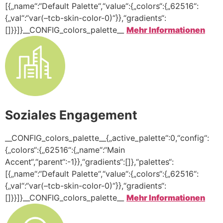
[{„name“:“Default Palette“,“value“:{„colors“:{„62516“:
{„val“:“var(–tcb-skin-color-0)“}},“gradients“:
[]}}]}__CONFIG_colors_palette__
Mehr Informationen
Soziales Engagement
__CONFIG_colors_palette__{„active_palette“:0,“config“:
{„colors“:{„62516“:{„name“:“Main
Accent“,“parent“:-1}},“gradients“:[]},“palettes“:
[{„name“:“Default Palette“,“value“:{„colors“:{„62516“:
{„val“:“var(–tcb-skin-color-0)“}},“gradients“:
[]}}]}__CONFIG_colors_palette__
Mehr Informationen