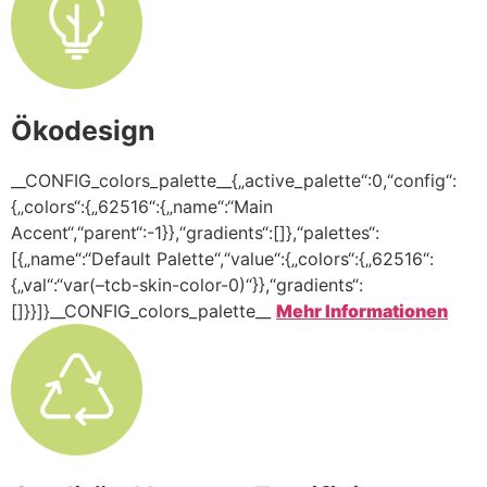
Ökodesign
__CONFIG_colors_palette__{„active_palette“:0,“config“:
{„colors“:{„62516“:{„name“:“Main
Accent“,“parent“:-1}},“gradients“:[]},“palettes“:
[{„name“:“Default Palette“,“value“:{„colors“:{„62516“:
{„val“:“var(–tcb-skin-color-0)“}},“gradients“:
[]}}]}__CONFIG_colors_palette__
Mehr Informationen