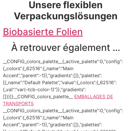
Unsere flexiblen
Verpackungslösungen
Biobasierte Folien
À retrouver également …
__CONFIG_colors_palette__{„active_palette“:0,“config“:
{„colors“:{„62516“:{„name“:“Main
Accent“,“parent“:-1}},“gradients“:[]},“palettes“:
[{„name“:“Default Palette“,“value“:{„colors“:{„62516“:
{„val“:“var(–tcb-color-1)“}},“gradients“:
[]}}]}__CONFIG_colors_palette__
EMBALLAGES DE
TRANSPORTS
__CONFIG_colors_palette__{„active_palette“:0,“config“:
{„colors“:{„62516“:{„name“:“Main
Accent“,“parent“:-1}},“gradients“:[]},“palettes“: