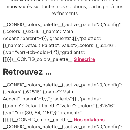
nouveautés sur toutes nos solutions, participer à nos
événements.
__CONFIG_colors_palette__{„active_palette“:0,“config“:
{„colors“:{„62516“:{„name“:“Main
Accent“,“parent“:-1}},“gradients“:[]},“palettes“:
[{„name“:“Default Palette“,“value“:{„colors“:{„62516“:
{„val“:“var(–tcb-color-1)“}},“gradients“:
[]}}]}__CONFIG_colors_palette__
S’inscrire
Retrouvez …
__CONFIG_colors_palette__{„active_palette“:0,“config“:
{„colors“:{„62516“:{„name“:“Main
Accent“,“parent“:-1}},“gradients“:[]},“palettes“:
[{„name“:“Default Palette“,“value“:{„colors“:{„62516“:
{„val“:“rgb(30, 64, 115)“}},“gradients“:
[]}}]}__CONFIG_colors_palette__
Nos solutions
__CONFIG_colors_palette__{„active_palette“:0,“config“: