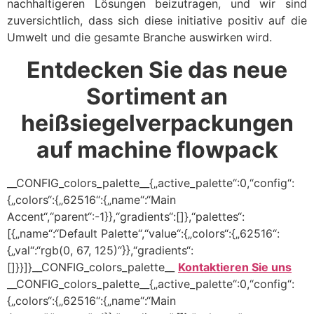
nachhaltigeren Lösungen beizutragen, und wir sind
zuversichtlich, dass sich diese initiative positiv auf die
Umwelt und die gesamte Branche auswirken wird.
Entdecken Sie das neue
Sortiment an
heißsiegelverpackungen
auf machine flowpack
__CONFIG_colors_palette__{„active_palette“:0,“config“:
{„colors“:{„62516“:{„name“:“Main
Accent“,“parent“:-1}},“gradients“:[]},“palettes“:
[{„name“:“Default Palette“,“value“:{„colors“:{„62516“:
{„val“:“rgb(0, 67, 125)“}},“gradients“:
[]}}]}__CONFIG_colors_palette__
Kontaktieren Sie uns
__CONFIG_colors_palette__{„active_palette“:0,“config“:
{„colors“:{„62516“:{„name“:“Main