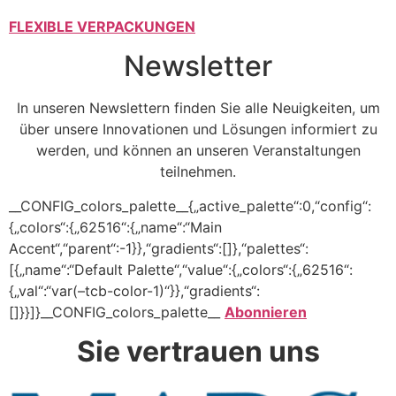
FLEXIBLE VERPACKUNGEN
Newsletter
In unseren Newslettern finden Sie alle Neuigkeiten, um
über unsere Innovationen und Lösungen informiert zu
werden, und können an unseren Veranstaltungen
teilnehmen.
__CONFIG_colors_palette__{„active_palette“:0,“config“:
{„colors“:{„62516“:{„name“:“Main
Accent“,“parent“:-1}},“gradients“:[]},“palettes“:
[{„name“:“Default Palette“,“value“:{„colors“:{„62516“:
{„val“:“var(–tcb-color-1)“}},“gradients“:
[]}}]}__CONFIG_colors_palette__
Abonnieren
Sie vertrauen uns