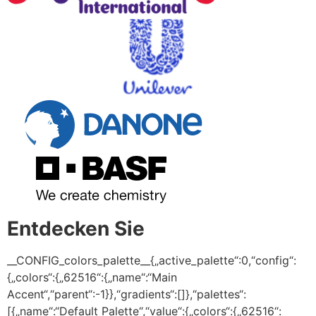
Entdecken Sie
__CONFIG_colors_palette__{„active_palette“:0,“config“:
{„colors“:{„62516“:{„name“:“Main
Accent“,“parent“:-1}},“gradients“:[]},“palettes“:
[{„name“:“Default Palette“,“value“:{„colors“:{„62516“: