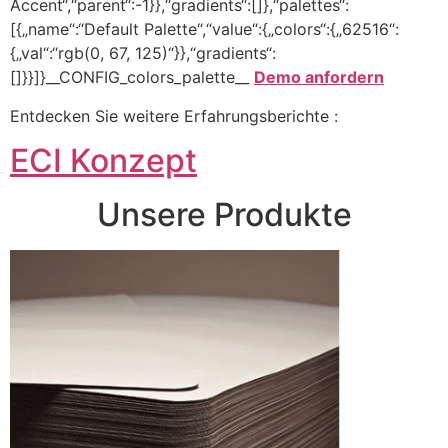
Accent“,“parent“:-1}},“gradients“:[]},“palettes“:
[{„name“:“Default Palette“,“value“:{„colors“:{„62516“:
{„val“:“rgb(0, 67, 125)“}},“gradients“:
[]}}]}__CONFIG_colors_palette__
Demo anfordern
Entdecken Sie weitere Erfahrungsberichte :
ECI Konzept
Unsere Produkte