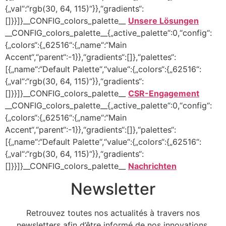
{„val“:“rgb(30, 64, 115)“}},“gradients“:
[]}}]}__CONFIG_colors_palette__
Unsere Lösungen
__CONFIG_colors_palette__{„active_palette“:0,“config“:
{„colors“:{„62516“:{„name“:“Main
Accent“,“parent“:-1}},“gradients“:[]},“palettes“:
[{„name“:“Default Palette“,“value“:{„colors“:{„62516“:
{„val“:“rgb(30, 64, 115)“}},“gradients“:
[]}}]}__CONFIG_colors_palette__
CSR-Engagement
__CONFIG_colors_palette__{„active_palette“:0,“config“:
{„colors“:{„62516“:{„name“:“Main
Accent“,“parent“:-1}},“gradients“:[]},“palettes“:
[{„name“:“Default Palette“,“value“:{„colors“:{„62516“:
{„val“:“rgb(30, 64, 115)“}},“gradients“:
[]}}]}__CONFIG_colors_palette__
Nachrichten
Newsletter
Retrouvez toutes nos actualités à travers nos
newsletters afin d’être informé de nos innovations,