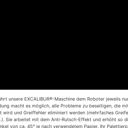
hrt unsere EXCALIBUR®-Maschine dem Roboter jeweils nur e
dung macht es möglich, alle Probleme zu beseitigen, die mit
ht wird und Greiffehler eliminiert werden (mehrfaches Grei
). Sie arbeitet mit dem Anti-Rutsch-Effekt und erhöht so die
kel von ca. 45° je nach verwendetem Papier. Ihr Palettierpr