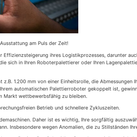
usstattung am Puls der Zeit!
Effizienzsteigerung ihres Logistikprozesses, darunter auc
ie sich in Ihren Roboterpalettierer oder Ihren Lagenpalettier
at z.B. 1.200 mm von einer Einheitsrolle, die Abmessungen 
Ihrem automatischen Palettierroboter gekoppelt ist, gewi
em Markt wettbewerbsfähig zu bleiben.
rbrechungsfreien Betrieb und schnellere Zykluszeiten.
maschinen. Daher ist es wichtig, Ihre sorgfältig auszuwähle
kann. Insbesondere wegen Anomalien, die zu Stillständen Ih