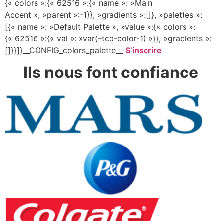
{« colors »:{« 62516 »:{« name »: »Main
Accent », »parent »:-1}}, »gradients »:[]}, »palettes »:
[{« name »: »Default Palette », »value »:{« colors »:
{« 62516 »:{« val »: »var(–tcb-color-1) »}}, »gradients »:
[]}}]}__CONFIG_colors_palette__
S’inscrire
Ils nous font
confiance