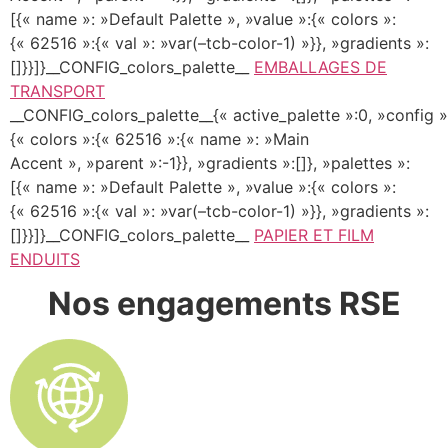
[{« name »: »Default Palette », »value »:{« colors »:
{« 62516 »:{« val »: »var(–tcb-color-1) »}}, »gradients »:
[]}}]}__CONFIG_colors_palette__
EMBALLAGES DE
TRANSPORT
__CONFIG_colors_palette__{« active_palette »:0, »config »
{« colors »:{« 62516 »:{« name »: »Main
Accent », »parent »:-1}}, »gradients »:[]}, »palettes »:
[{« name »: »Default Palette », »value »:{« colors »:
{« 62516 »:{« val »: »var(–tcb-color-1) »}}, »gradients »:
[]}}]}__CONFIG_colors_palette__
PAPIER ET FILM
ENDUITS
Nos engagements RSE