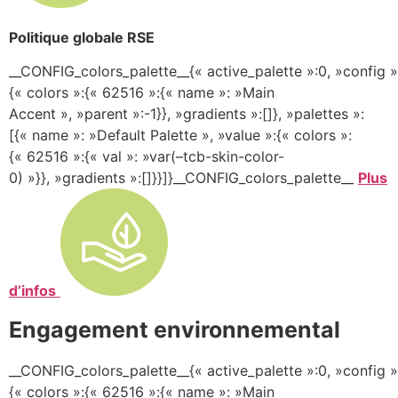
Politique globale RSE
__CONFIG_colors_palette__{« active_palette »:0, »config »
{« colors »:{« 62516 »:{« name »: »Main
Accent », »parent »:-1}}, »gradients »:[]}, »palettes »:
[{« name »: »Default Palette », »value »:{« colors »:
{« 62516 »:{« val »: »var(–tcb-skin-color-
0) »}}, »gradients »:[]}}]}__CONFIG_colors_palette__
Plus
d’infos
Engagement environnemental
__CONFIG_colors_palette__{« active_palette »:0, »config »
{« colors »:{« 62516 »:{« name »: »Main