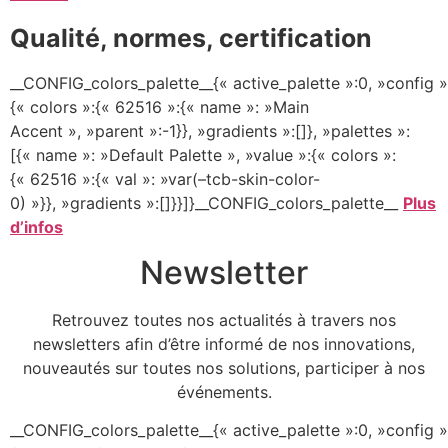
Qualité, normes, certification
__CONFIG_colors_palette__{« active_palette »:0, »config »
{« colors »:{« 62516 »:{« name »: »Main
Accent », »parent »:-1}}, »gradients »:[]}, »palettes »:
[{« name »: »Default Palette », »value »:{« colors »:
{« 62516 »:{« val »: »var(–tcb-skin-color-
0) »}}, »gradients »:[]}}]}__CONFIG_colors_palette__
Plus
d’infos
Newsletter
Retrouvez toutes nos actualités à travers nos
newsletters afin d’être informé de nos innovations,
nouveautés sur toutes nos solutions, participer à nos
événements.
__CONFIG_colors_palette__{« active_palette »:0, »config »