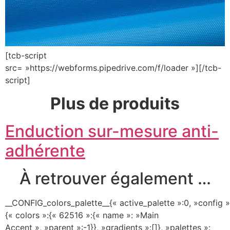
[tcb-script
src= »https://webforms.pipedrive.com/f/loader »][/tcb-
script]
Plus de produits
Enduction sur-mesure anti-
adhérente
À retrouver également …
__CONFIG_colors_palette__{« active_palette »:0, »config »
{« colors »:{« 62516 »:{« name »: »Main
Accent », »parent »:-1}}, »gradients »:[]}, »palettes »: