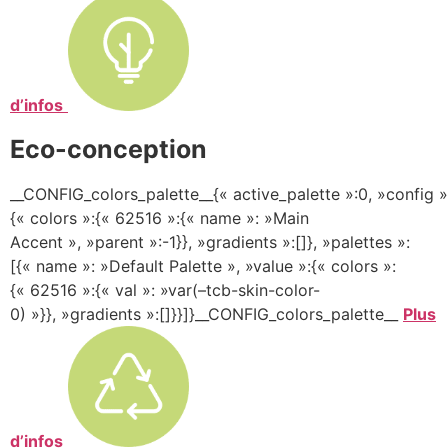
d’infos
Eco-conception
__CONFIG_colors_palette__{« active_palette »:0, »config »
{« colors »:{« 62516 »:{« name »: »Main
Accent », »parent »:-1}}, »gradients »:[]}, »palettes »:
[{« name »: »Default Palette », »value »:{« colors »:
{« 62516 »:{« val »: »var(–tcb-skin-color-
0) »}}, »gradients »:[]}}]}__CONFIG_colors_palette__
Plus
d’infos