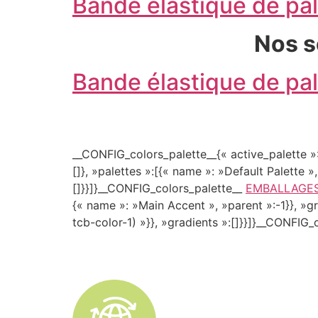
Bande élastique de p
Nos
s
Bande élastique de p
__CONFIG_colors_palette__{« active_palette »:
[]}, »palettes »:[{« name »: »Default Palette »,
[]}}]}__CONFIG_colors_palette__
EMBALLAGES
{« name »: »Main Accent », »parent »:-1}}, »gra
tcb-color-1) »}}, »gradients »:[]}}]}__CONFIG