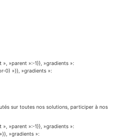
», »parent »:-1}}, »gradients »:
r-0) »}}, »gradients »:
tés sur toutes nos solutions, participer à nos
», »parent »:-1}}, »gradients »:
»}}, »gradients »: