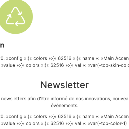
on
0, »config »:{« colors »:{« 62516 »:{« name »: »Main Accent 
, »value »:{« colors »:{« 62516 »:{« val »: »var(–tcb-skin-colo
Newsletter
 newsletters afin d’être informé de nos innovations, nouveau
événements.
0, »config »:{« colors »:{« 62516 »:{« name »: »Main Accent 
 »value »:{« colors »:{« 62516 »:{« val »: »var(–tcb-color-1) 