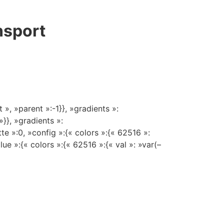
nsport
», »parent »:-1}}, »gradients »:
»}}, »gradients »:
e »:0, »config »:{« colors »:{« 62516 »:
lue »:{« colors »:{« 62516 »:{« val »: »var(–