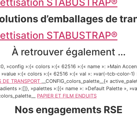
alettisation STABUSTRAP®
olutions d’emballages de tra
alettisation STABUSTRAP®
À retrouver également …
0, »config »:{« colors »:{« 62516 »:{« name »: »Main Accent 
 »value »:{« colors »:{« 62516 »:{« val »: »var(–tcb-color-1) 
 DE TRANSPORT
__CONFIG_colors_palette__{« active_palett
dients »:[]}, »palettes »:[{« name »: »Default Palette », »va
_colors_palette__
PAPIER ET FILM ENDUITS
Nos engagements RSE